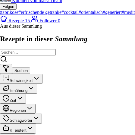
Kuratiert von
malsati team
Folgen
#aprikose
#erfrischende getränke
#cocktail
#orientalisch
#generiert
#medit
Rezepte
15
Follower
0
Aus dieser Sammlung
Rezepte in dieser
Sammlung
Suchen
Schwierigkeit
Ernährung
Zeit
Regionen
Schlagwörter
KI erstellt