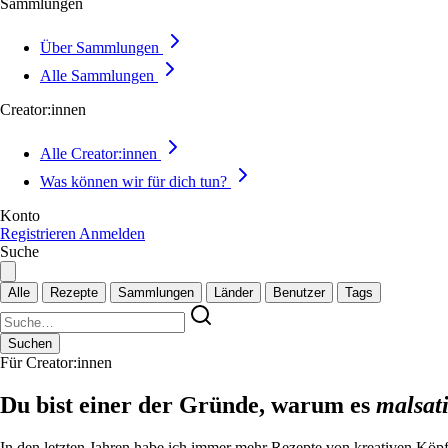
Sammlungen
Über Sammlungen
Alle Sammlungen
Creator:innen
Alle Creator:innen
Was können wir für dich tun?
Konto
Registrieren
Anmelden
Suche
Alle
Rezepte
Sammlungen
Länder
Benutzer
Tags
Suchen
Für Creator:innen
Du bist einer der Gründe, warum es
malsat
In den letzten Jahren habe ich immer mehr Rezepte von kreativen Kö