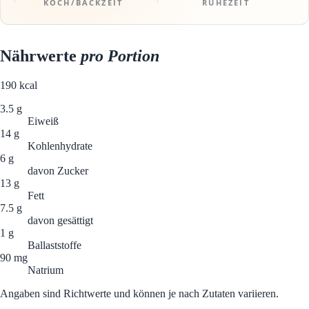
KOCH/BACKZEIT
RUHEZEIT
Nährwerte
pro Portion
190
kcal
3.5 g
Eiweiß
14 g
Kohlenhydrate
6 g
davon Zucker
13 g
Fett
7.5 g
davon gesättigt
1 g
Ballaststoffe
90 mg
Natrium
Angaben sind Richtwerte und können je nach Zutaten variieren.