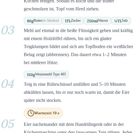
Kochen bringen. Sobald es kocht und die Butter
geschmolzen ist, Topf vom Herd ziehen.
80
g
1
TL
250
ml
¼
TL
Butter
(in Stücken)
Zucker
Wasser
Salz
03
Mehl auf einmal in die heiße Flüssigkeit geben und kräftig
mit einem Holzlöffel rühren, bis sich ein glatter
Teigklumpen bildet und sich am Topfboden ein weißlicher
Belag zeigt (abbrennen). Das dauert etwa 1–2 Minuten
bei mittlerer Hitze.
150
g
Weizenmehl Type 405
04
Teig in eine Rührschüssel umfüllen und 5–10 Minuten
abkühlen lassen, bis er nur noch warm ist, damit die Eier
später nicht stocken.
Wartezeit 10 s
05
Eier nacheinander mit dem Handrührgerät oder in der
Küchenmaschine unter den lauwarmen Teig rühren. Jedes