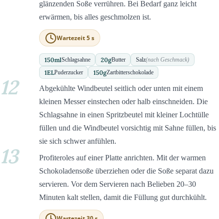
glänzenden Soße verrühren. Bei Bedarf ganz leicht
erwärmen, bis alles geschmolzen ist.
Wartezeit 5 s
150
ml
20
g
Schlagsahne
Butter
Salz
(nach Geschmack)
1
EL
150
g
Puderzucker
Zartbitterschokolade
12
Abgekühlte Windbeutel seitlich oder unten mit einem
kleinen Messer einstechen oder halb einschneiden. Die
Schlagsahne in einen Spritzbeutel mit kleiner Lochtülle
füllen und die Windbeutel vorsichtig mit Sahne füllen, bis
sie sich schwer anfühlen.
13
Profiteroles auf einer Platte anrichten. Mit der warmen
Schokoladensoße überziehen oder die Soße separat dazu
servieren. Vor dem Servieren nach Belieben 20–30
Minuten kalt stellen, damit die Füllung gut durchkühlt.
Wartezeit 30 s