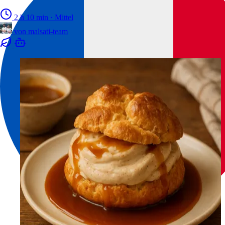
2 h 10 min
·
Mittel
von
malsati-team