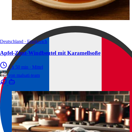
Deutschland · Frankreich
Apfel-Zimt-Windbeutel mit Karamellsoße
1 h 50 min
·
Mittel
von
malsati-team