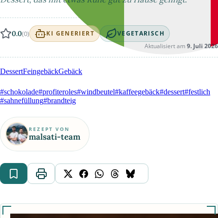
0.0
(0)
KI GENERIERT
VEGETARISCH
Aktualisiert am
9. Juli 2026
Dessert
Feingebäck
Gebäck
#schokolade
#profiteroles
#windbeutel
#kaffeegebäck
#dessert
#festlich
#sahnefüllung
#brandteig
REZEPT VON
malsati-team