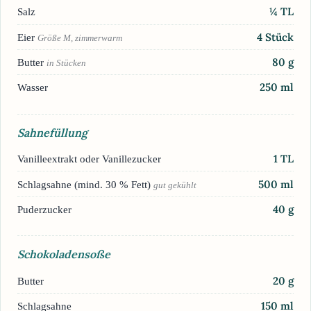
¼
TL
Salz
4
Stück
Eier
Größe M, zimmerwarm
80
g
Butter
in Stücken
250
ml
Wasser
Sahnefüllung
1
TL
Vanilleextrakt oder Vanillezucker
500
ml
Schlagsahne (mind. 30 % Fett)
gut gekühlt
40
g
Puderzucker
Schokoladensoße
20
g
Butter
150
ml
Schlagsahne