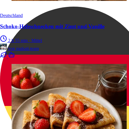
Deutschland
Schoko-Hefeschnecken mit Zimt und Vanille
2 h 55 min
·
Mittel
von
malsati-team