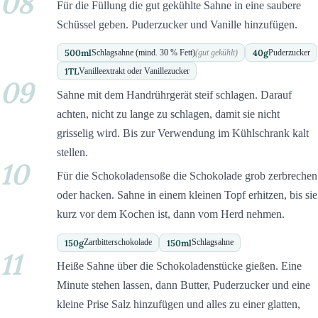
08
Für die Füllung die gut gekühlte Sahne in eine saubere
Schüssel geben. Puderzucker und Vanille hinzufügen.
500
ml
40
g
Schlagsahne (mind. 30 % Fett)
(gut gekühlt)
Puderzucker
1
TL
Vanilleextrakt oder Vanillezucker
09
Sahne mit dem Handrührgerät steif schlagen. Darauf
achten, nicht zu lange zu schlagen, damit sie nicht
grisselig wird. Bis zur Verwendung im Kühlschrank kalt
stellen.
10
Für die Schokoladensoße die Schokolade grob zerbrechen
oder hacken. Sahne in einem kleinen Topf erhitzen, bis sie
kurz vor dem Kochen ist, dann vom Herd nehmen.
150
g
150
ml
Zartbitterschokolade
Schlagsahne
11
Heiße Sahne über die Schokoladenstücke gießen. Eine
Minute stehen lassen, dann Butter, Puderzucker und eine
kleine Prise Salz hinzufügen und alles zu einer glatten,