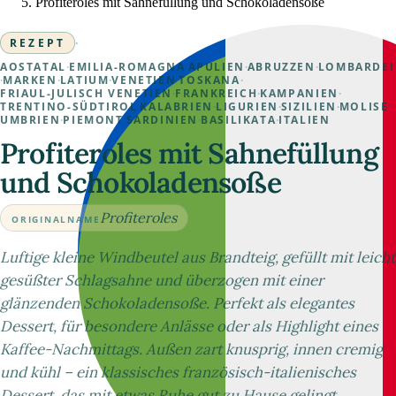
Profiteroles mit Sahnefüllung und Schokoladensoße
REZEPT
·
AOSTATAL
·
EMILIA-ROMAGNA
·
APULIEN
·
ABRUZZEN
·
LOMBARDEI
·
MARKEN
·
LATIUM
·
VENETIEN
·
TOSKANA
·
FRIAUL-JULISCH VENETIEN
·
FRANKREICH
·
KAMPANIEN
·
TRENTINO-SÜDTIROL
·
KALABRIEN
·
LIGURIEN
·
SIZILIEN
·
MOLISE
·
UMBRIEN
·
PIEMONT
·
SARDINIEN
·
BASILIKATA
·
ITALIEN
Profiteroles mit Sahnefüllung
und Schokoladensoße
Profiteroles
ORIGINALNAME
Luftige kleine Windbeutel aus Brandteig, gefüllt mit leicht
gesüßter Schlagsahne und überzogen mit einer
glänzenden Schokoladensoße. Perfekt als elegantes
Dessert, für besondere Anlässe oder als Highlight eines
Kaffee-Nachmittags. Außen zart knusprig, innen cremig
und kühl – ein klassisches französisch-italienisches
Dessert, das mit etwas Ruhe gut zu Hause gelingt.