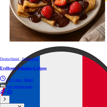
Deutschland · Frankreich
Erdbeer-Schoko-Crêpes
1 h 5 min
·
Mittel
von
malsati-team