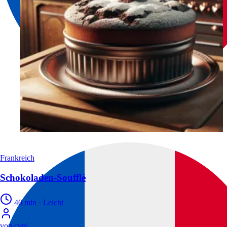
Frankreich
Schokoladen-Soufflé
40 min
·
Leicht
von
cyni