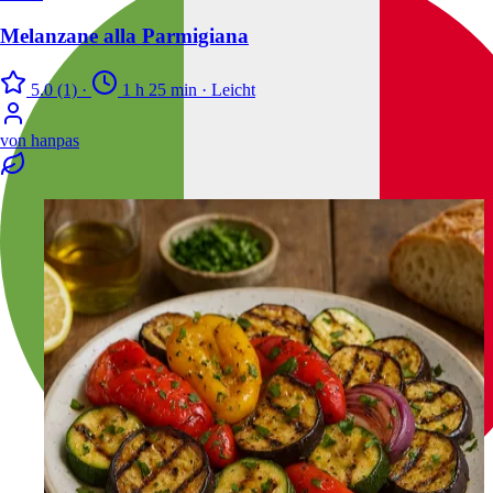
Melanzane alla Parmigiana
5.0
(1)
·
1 h 25 min
·
Leicht
von
hanpas