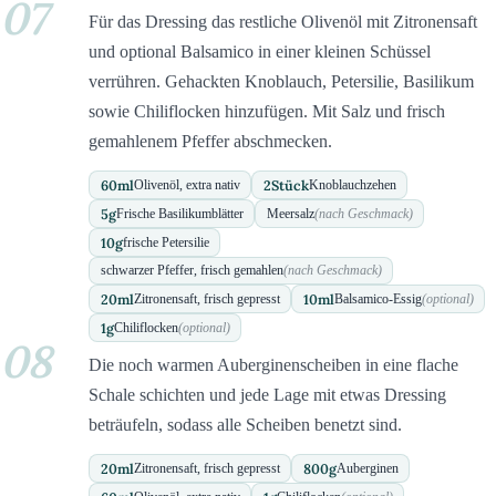
07
Für das Dressing das restliche Olivenöl mit Zitronensaft
und optional Balsamico in einer kleinen Schüssel
verrühren. Gehackten Knoblauch, Petersilie, Basilikum
sowie Chiliflocken hinzufügen. Mit Salz und frisch
gemahlenem Pfeffer abschmecken.
60
ml
2
Stück
Olivenöl, extra nativ
Knoblauchzehen
5
g
Frische Basilikumblätter
Meersalz
(nach Geschmack)
10
g
frische Petersilie
schwarzer Pfeffer, frisch gemahlen
(nach Geschmack)
20
ml
10
ml
Zitronensaft, frisch gepresst
Balsamico-Essig
(optional)
1
g
Chiliflocken
(optional)
08
Die noch warmen Auberginenscheiben in eine flache
Schale schichten und jede Lage mit etwas Dressing
beträufeln, sodass alle Scheiben benetzt sind.
20
ml
800
g
Zitronensaft, frisch gepresst
Auberginen