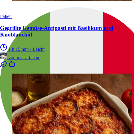
Italien
Gegrillte Gemüse-Antipasti mit Basilikum und
Knoblauchöl
1 h 15 min
·
Leicht
von
malsati-team