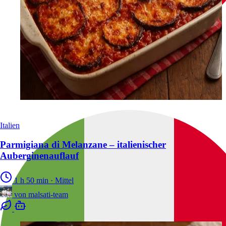
Italien
Parmigiana di Melanzane – italienischer
Auberginenauflauf
1 h 50 min
·
Mittel
von
malsati-team