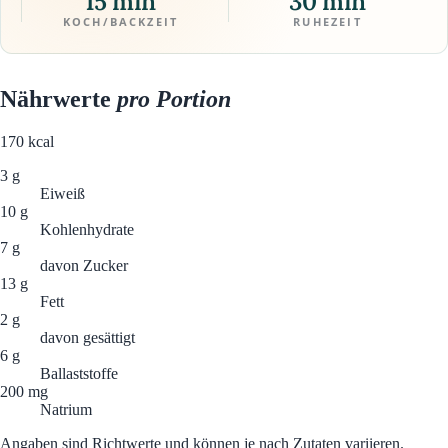
15 min
30 min
KOCH/BACKZEIT
RUHEZEIT
Nährwerte
pro Portion
170
kcal
3 g
Eiweiß
10 g
Kohlenhydrate
7 g
davon Zucker
13 g
Fett
2 g
davon gesättigt
6 g
Ballaststoffe
200 mg
Natrium
Angaben sind Richtwerte und können je nach Zutaten variieren.