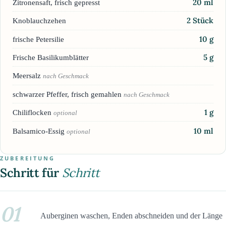
20
ml
Zitronensaft, frisch gepresst
2
Stück
Knoblauchzehen
10
g
frische Petersilie
5
g
Frische Basilikumblätter
Meersalz
nach Geschmack
schwarzer Pfeffer, frisch gemahlen
nach Geschmack
1
g
Chiliflocken
optional
10
ml
Balsamico-Essig
optional
ZUBEREITUNG
Schritt für
Schritt
01
Auberginen waschen, Enden abschneiden und der Länge