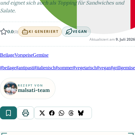
und eignet sich auch als Topping für Sandwiches und
Salate.
0.0
(0)
KI GENERIERT
VEGAN
Aktualisiert am
9. Juli 2026
Beilage
Vorspeise
Gemüse
#beilage
#antipasti
#italienisch
#sommer
#vegetarisch
#vegan
#grillgemüse
REZEPT VON
malsati-team