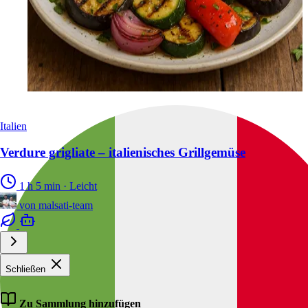
Italien
Verdure grigliate – italienisches Grillgemüse
1 h 5 min
·
Leicht
von
malsati-team
Schließen
Zu Sammlung hinzufügen