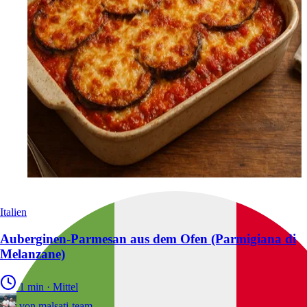
Italien
Auberginen-Parmesan aus dem Ofen (Parmigiana di
Melanzane)
1 min
·
Mittel
von
malsati-team