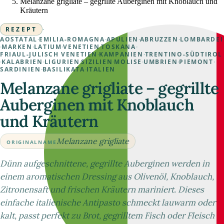
Melanzane grigliate – gegrillte Auberginen mit Knoblauch und
Kräutern
REZEPT
·
AOSTATAL
·
EMILIA-ROMAGNA
·
APULIEN
·
ABRUZZEN
·
LOMBARDEI
·
MARKEN
·
LATIUM
·
VENETIEN
·
TOSKANA
·
FRIAUL-JULISCH VENETIEN
·
KAMPANIEN
·
TRENTINO-SÜDTIROL
·
KALABRIEN
·
LIGURIEN
·
SIZILIEN
·
MOLISE
·
UMBRIEN
·
PIEMONT
·
SARDINIEN
·
BASILIKATA
·
ITALIEN
Melanzane grigliate – gegrillte
Auberginen mit Knoblauch
und Kräutern
Melanzane grigliate
ORIGINALNAME
Dünn aufgeschnittene, gegrillte Auberginen werden in
einem aromatischen Dressing aus Olivenöl, Knoblauch,
Zitronensaft und frischen Kräutern mariniert. Dieses
einfache italienische Antipasto schmeckt lauwarm oder
kalt, passt perfekt zu Brot, gegrilltem Fisch oder Fleisch