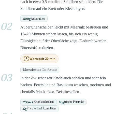
nach in etwa 0,5 cm dicke Scheiben schneiden. Die
Scheiben auf ein Brett oder Blech legen.
800
g
Auberginen
02
Auberginenscheiben leicht mit Meersalz bestreuen und
15–20 Minuten stehen lassen, bis sich ein wenig
Flüssigkeit auf der Oberfläche zeigt. Dadurch werden
Bitterstoffe reduziert.
Wartezeit 20 min
Meersalz
(nach Geschmack)
03
In der Zwischenzeit Knoblauch schälen und sehr fein
hacken. Petersilie und Basilikum waschen, trocknen und
ebenfalls fein hacken. Beiseitestellen.
2
Stück
10
g
Knoblauchzehen
frische Petersilie
5
g
Frische Basilikumblätter