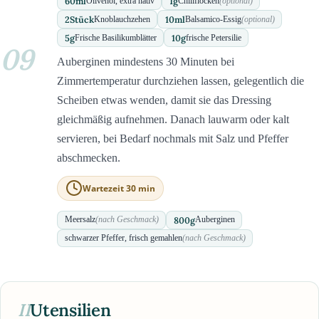
60
ml
1
g
Olivenöl, extra nativ
Chiliflocken
(optional)
2
Stück
10
ml
Knoblauchzehen
Balsamico-Essig
(optional)
5
g
10
g
Frische Basilikumblätter
frische Petersilie
09
Auberginen mindestens 30 Minuten bei
Zimmertemperatur durchziehen lassen, gelegentlich die
Scheiben etwas wenden, damit sie das Dressing
gleichmäßig aufnehmen. Danach lauwarm oder kalt
servieren, bei Bedarf nochmals mit Salz und Pfeffer
abschmecken.
Wartezeit 30 min
800
g
Meersalz
(nach Geschmack)
Auberginen
schwarzer Pfeffer, frisch gemahlen
(nach Geschmack)
II
Utensilien