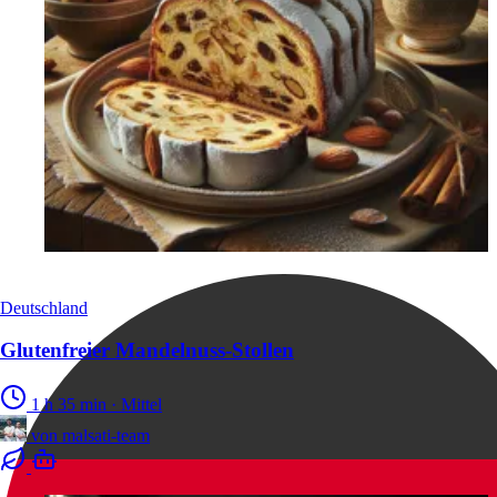
Deutschland
Glutenfreier Mandelnuss-Stollen
1 h 35 min
·
Mittel
von
malsati-team