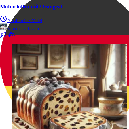
Mohnstollen mit Orangeat
7 h 45 min
·
Mittel
von
malsati-team