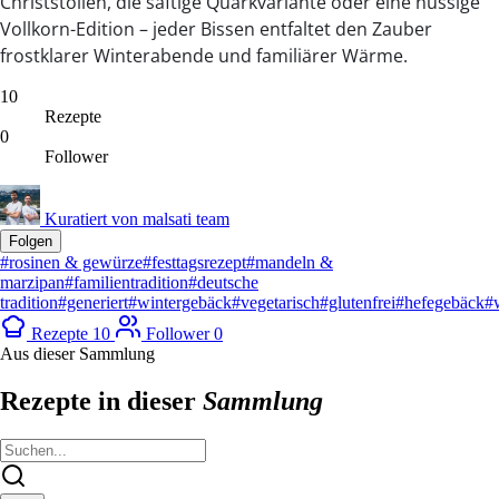
Christstollen, die saftige Quarkvariante oder eine nussige
Vollkorn-Edition – jeder Bissen entfaltet den Zauber
frostklarer Winterabende und familiärer Wärme.
10
Rezepte
0
Follower
Kuratiert von
malsati team
Folgen
#rosinen & gewürze
#festtagsrezept
#mandeln &
marzipan
#familientradition
#deutsche
tradition
#generiert
#wintergebäck
#vegetarisch
#glutenfrei
#hefegebäck
#
Rezepte
10
Follower
0
Aus dieser Sammlung
Rezepte in dieser
Sammlung