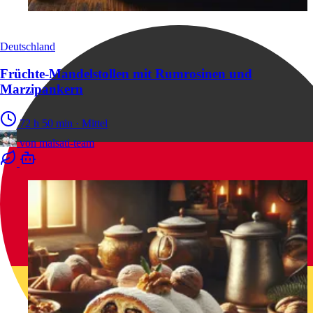
Deutschland
Früchte-Mandelstollen mit Rumrosinen und
Marzipankern
72 h 50 min
·
Mittel
von
malsati-team