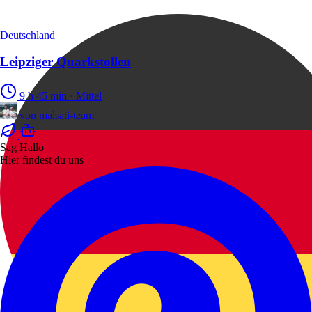
Deutschland
Leipziger Quarkstollen
9 h 45 min
·
Mittel
von
malsati-team
Sag Hallo
Hier findest du uns