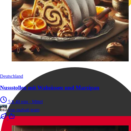
Deutschland
Nussstollen mit Walnüssen und Marzipan
5 h 40 min
·
Mittel
von
malsati-team