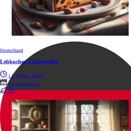
Deutschland
Lebkuchen-Christstollen
1 h 50 min
·
Mittel
von
malsati-team