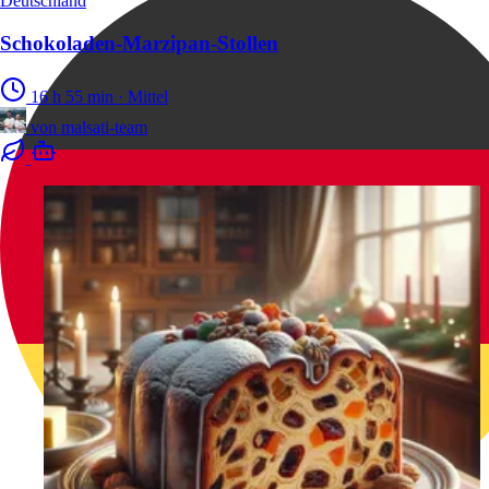
Deutschland
Schokoladen-Marzipan-Stollen
16 h 55 min
·
Mittel
von
malsati-team