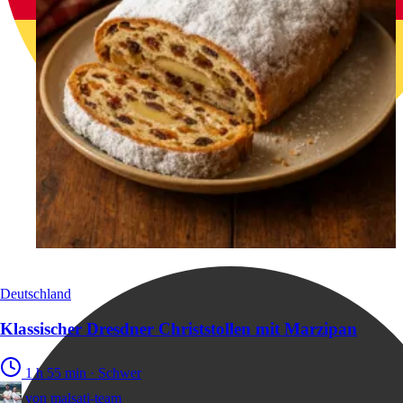
Deutschland
Klassischer Dresdner Christstollen mit Marzipan
1 h 55 min
·
Schwer
von
malsati-team