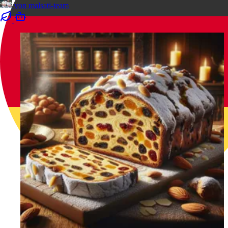
von
malsati-team