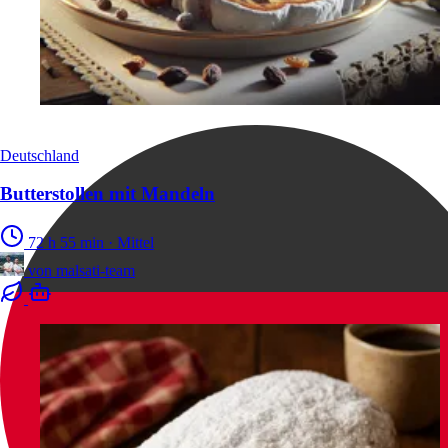
Deutschland
Butterstollen mit Mandeln
72 h 55 min
·
Mittel
von
malsati-team