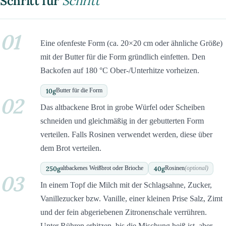
Schritt für
Schritt
01
Eine ofenfeste Form (ca. 20×20 cm oder ähnliche Größe)
mit der Butter für die Form gründlich einfetten. Den
Backofen auf 180 °C Ober-/Unterhitze vorheizen.
10
g
Butter für die Form
02
Das altbackene Brot in grobe Würfel oder Scheiben
schneiden und gleichmäßig in der gebutterten Form
verteilen. Falls Rosinen verwendet werden, diese über
dem Brot verteilen.
250
g
40
g
altbackenes Weißbrot oder Brioche
Rosinen
(optional)
03
In einem Topf die Milch mit der Schlagsahne, Zucker,
Vanillezucker bzw. Vanille, einer kleinen Prise Salz, Zimt
und der fein abgeriebenen Zitronenschale verrühren.
Unter Rühren erhitzen, bis die Mischung heiß ist, aber