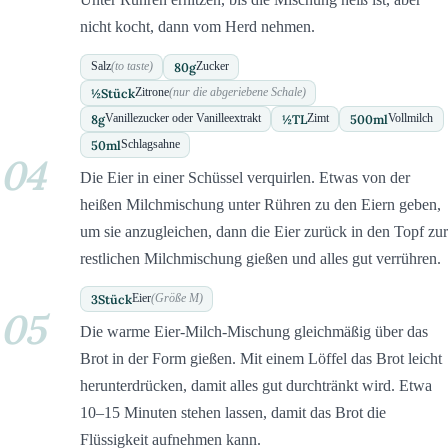
nicht kocht, dann vom Herd nehmen.
80
g
Salz
(to taste)
Zucker
½
Stück
Zitrone
(nur die abgeriebene Schale)
8
g
½
TL
500
ml
Vanillezucker oder Vanilleextrakt
Zimt
Vollmilch
50
ml
Schlagsahne
04
Die Eier in einer Schüssel verquirlen. Etwas von der
heißen Milchmischung unter Rühren zu den Eiern geben,
um sie anzugleichen, dann die Eier zurück in den Topf zur
restlichen Milchmischung gießen und alles gut verrühren.
3
Stück
Eier
(Größe M)
05
Die warme Eier-Milch-Mischung gleichmäßig über das
Brot in der Form gießen. Mit einem Löffel das Brot leicht
herunterdrücken, damit alles gut durchtränkt wird. Etwa
10–15 Minuten stehen lassen, damit das Brot die
Flüssigkeit aufnehmen kann.