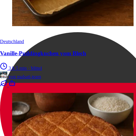
Deutschland
Vanille-Puddingkuchen vom Blech
3 h 5 min
·
Mittel
von
malsati-team