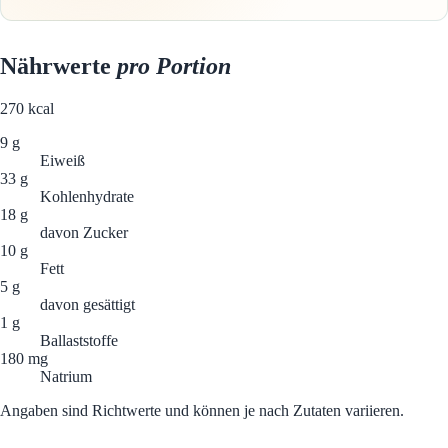
Nährwerte
pro Portion
270
kcal
9 g
Eiweiß
33 g
Kohlenhydrate
18 g
davon Zucker
10 g
Fett
5 g
davon gesättigt
1 g
Ballaststoffe
180 mg
Natrium
Angaben sind Richtwerte und können je nach Zutaten variieren.