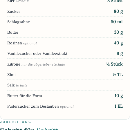
3
Stück
Eier
Größe M
80
g
Zucker
50
ml
Schlagsahne
30
g
Butter
40
g
Rosinen
optional
8
g
Vanillezucker oder Vanilleextrakt
½
Stück
Zitrone
nur die abgeriebene Schale
½
TL
Zimt
Salz
to taste
10
g
Butter für die Form
1
EL
Puderzucker zum Bestäuben
optional
ZUBEREITUNG