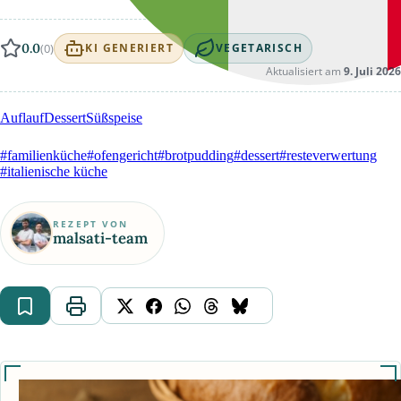
0.0
(0)
KI GENERIERT
VEGETARISCH
Aktualisiert am
9. Juli 2026
Auflauf
Dessert
Süßspeise
#familienküche
#ofengericht
#brotpudding
#dessert
#resteverwertung
#italienische küche
REZEPT VON
malsati-team