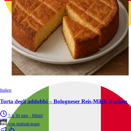
Italien
Torta degli addobbi – Bologneser Reis-Milch-Kuchen
5 h 30 min
·
Mittel
von
malsati-team