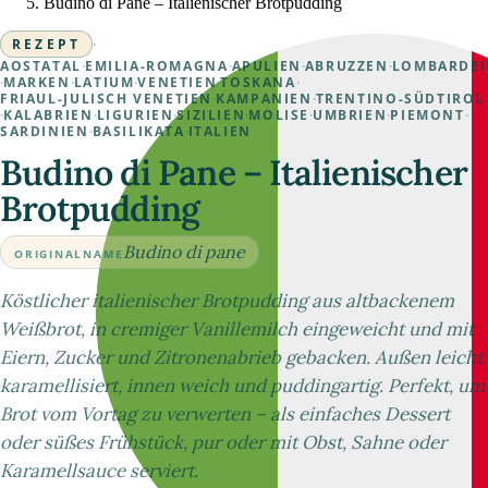
Budino di Pane – Italienischer Brotpudding
REZEPT
·
AOSTATAL
·
EMILIA-ROMAGNA
·
APULIEN
·
ABRUZZEN
·
LOMBARDEI
·
MARKEN
·
LATIUM
·
VENETIEN
·
TOSKANA
·
FRIAUL-JULISCH VENETIEN
·
KAMPANIEN
·
TRENTINO-SÜDTIROL
·
KALABRIEN
·
LIGURIEN
·
SIZILIEN
·
MOLISE
·
UMBRIEN
·
PIEMONT
·
SARDINIEN
·
BASILIKATA
·
ITALIEN
Budino di Pane – Italienischer
Brotpudding
Budino di pane
ORIGINALNAME
Köstlicher italienischer Brotpudding aus altbackenem
Weißbrot, in cremiger Vanillemilch eingeweicht und mit
Eiern, Zucker und Zitronenabrieb gebacken. Außen leicht
karamellisiert, innen weich und puddingartig. Perfekt, um
Brot vom Vortag zu verwerten – als einfaches Dessert
oder süßes Frühstück, pur oder mit Obst, Sahne oder
Karamellsauce serviert.