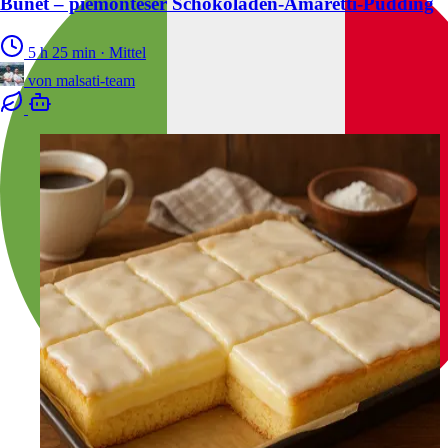
Bunet – piemonteser Schokoladen-Amaretti-Pudding
5 h 25 min
·
Mittel
von
malsati-team