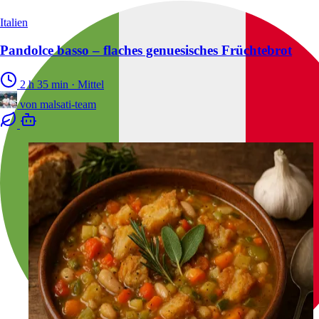
Italien
Pandolce basso – flaches genuesisches Früchtebrot
2 h 35 min
·
Mittel
von
malsati-team