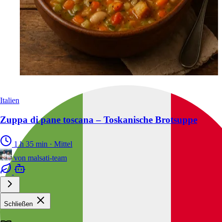
Italien
Zuppa di pane toscana – Toskanische Brotsuppe
1 h 35 min
·
Mittel
von
malsati-team
Schließen