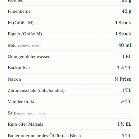
40
g
Pinienkerne
1
Stück
Ei (Größe M)
1
Stück
Eigelb (Größe M)
40
ml
Milch
zimmerwarm
1
EL
Orangenblütenwasser
1 ½
TL
Backpulver
¼
Prise
Natron
1
TL
Zitronenschale (unbehandelt)
½
TL
Vanilleextrakt
Salz
nach Geschmack
1 ½
EL
Rum oder Marsala
1
TL
Butter oder neutrales Öl für das Blech