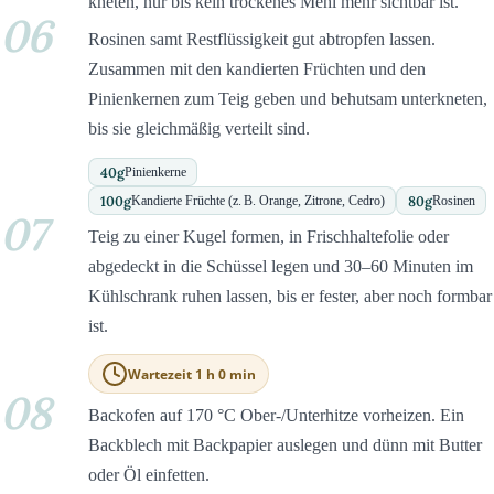
kneten, nur bis kein trockenes Mehl mehr sichtbar ist.
06
Rosinen samt Restflüssigkeit gut abtropfen lassen.
Zusammen mit den kandierten Früchten und den
Pinienkernen zum Teig geben und behutsam unterkneten,
bis sie gleichmäßig verteilt sind.
40
g
Pinienkerne
100
g
80
g
Kandierte Früchte (z. B. Orange, Zitrone, Cedro)
Rosinen
07
Teig zu einer Kugel formen, in Frischhaltefolie oder
abgedeckt in die Schüssel legen und 30–60 Minuten im
Kühlschrank ruhen lassen, bis er fester, aber noch formbar
ist.
Wartezeit 1 h 0 min
08
Backofen auf 170 °C Ober-/Unterhitze vorheizen. Ein
Backblech mit Backpapier auslegen und dünn mit Butter
oder Öl einfetten.