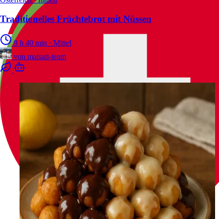
Traditionelles Früchtebrot mit Nüssen
9 h 40 min
·
Mittel
von
malsati-team