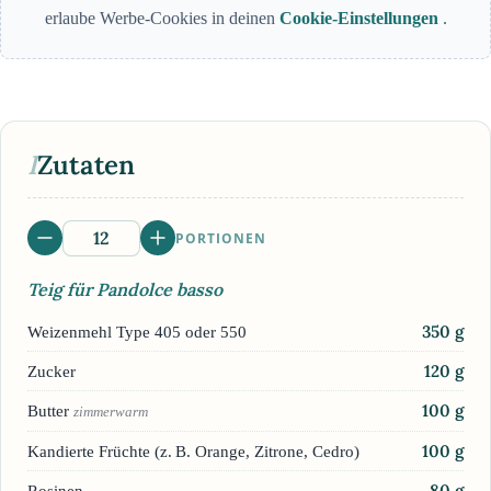
erlaube Werbe-Cookies in deinen
Cookie-Einstellungen
.
I
Zutaten
PORTIONEN
Teig für Pandolce basso
350
g
Weizenmehl Type 405 oder 550
120
g
Zucker
100
g
Butter
zimmerwarm
100
g
Kandierte Früchte (z. B. Orange, Zitrone, Cedro)
80
g
Rosinen