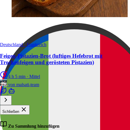
Deutschland · Frankreich
Feigen-Pistazien-Brot (luftiges Hefebrot mit
Trockenfeigen und gerösteten Pistazien)
4 h 5 min
·
Mittel
von
malsati-team
Schließen
Zu Sammlung hinzufügen