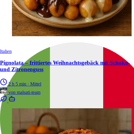
Italien
Pignolata – frittiertes Weihnachtsgebäck mit Schoko-
und Zitronenguss
2 h 5 min
·
Mittel
von
malsati-team