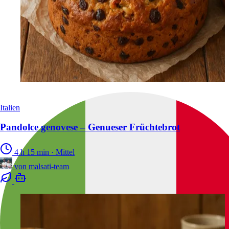
Italien
Pandolce genovese – Genueser Früchtebrot
4 h 15 min
·
Mittel
von
malsati-team