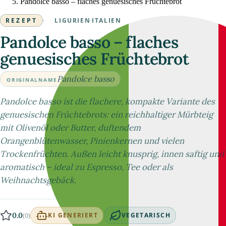
Pandolce basso – flaches genuesisches Früchtebrot
REZEPT
·
LIGURIEN
·
ITALIEN
Pandolce basso – flaches
genuesisches Früchtebrot
Pandolce basso
ORIGINALNAME
Pandolce basso ist die flachere, kompakte Variante des
genuesischen Früchtebrots: ein reichhaltiger Mürbteig
mit Olivenöl oder Butter, duftendem
Orangenblütenwasser, Pinienkernen und vielen
Trockenfrüchten. Außen leicht knusprig, innen saftig und
aromatisch – ideal zu Espresso, Tee oder als
Weihnachtsgebäck.
0.0
(0)
KI GENERIERT
VEGETARISCH