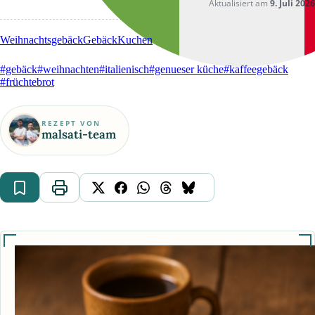
Aktualisiert am
9. Juli 2026
Weihnachtsgebäck
Gebäck
Kuchen
#gebäck
#weihnachten
#italienisch
#genueser küche
#kaffeegebäck
#früchtebrot
REZEPT VON
malsati-team