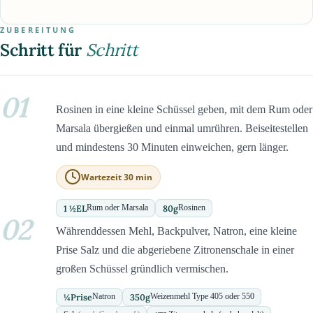
ZUBEREITUNG
Schritt für
Schritt
01
Rosinen in eine kleine Schüssel geben, mit dem Rum oder
Marsala übergießen und einmal umrühren. Beiseitestellen
und mindestens 30 Minuten einweichen, gern länger.
Wartezeit 30 min
1 ½
EL
80
g
Rum oder Marsala
Rosinen
02
Währenddessen Mehl, Backpulver, Natron, eine kleine
Prise Salz und die abgeriebene Zitronenschale in einer
großen Schüssel gründlich vermischen.
¼
Prise
350
g
Natron
Weizenmehl Type 405 oder 550