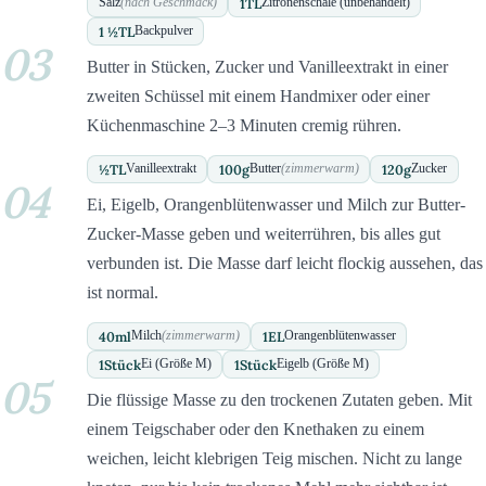
1
TL
Salz
(nach Geschmack)
Zitronenschale (unbehandelt)
1 ½
TL
Backpulver
03
Butter in Stücken, Zucker und Vanilleextrakt in einer
zweiten Schüssel mit einem Handmixer oder einer
Küchenmaschine 2–3 Minuten cremig rühren.
½
TL
100
g
120
g
Vanilleextrakt
Butter
(zimmerwarm)
Zucker
04
Ei, Eigelb, Orangenblütenwasser und Milch zur Butter-
Zucker-Masse geben und weiterrühren, bis alles gut
verbunden ist. Die Masse darf leicht flockig aussehen, das
ist normal.
40
ml
1
EL
Milch
(zimmerwarm)
Orangenblütenwasser
1
Stück
1
Stück
Ei (Größe M)
Eigelb (Größe M)
05
Die flüssige Masse zu den trockenen Zutaten geben. Mit
einem Teigschaber oder den Knethaken zu einem
weichen, leicht klebrigen Teig mischen. Nicht zu lange