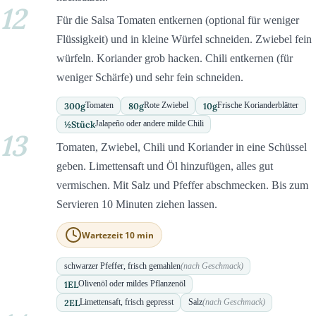
12
Für die Salsa Tomaten entkernen (optional für weniger
Flüssigkeit) und in kleine Würfel schneiden. Zwiebel fein
würfeln. Koriander grob hacken. Chili entkernen (für
weniger Schärfe) und sehr fein schneiden.
300
g
80
g
10
g
Tomaten
Rote Zwiebel
Frische Korianderblätter
½
Stück
Jalapeño oder andere milde Chili
13
Tomaten, Zwiebel, Chili und Koriander in eine Schüssel
geben. Limettensaft und Öl hinzufügen, alles gut
vermischen. Mit Salz und Pfeffer abschmecken. Bis zum
Servieren 10 Minuten ziehen lassen.
Wartezeit 10 min
schwarzer Pfeffer, frisch gemahlen
(nach Geschmack)
1
EL
Olivenöl oder mildes Pflanzenöl
2
EL
Limettensaft, frisch gepresst
Salz
(nach Geschmack)