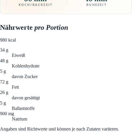
KOCH/BACKZEIT
RUHEZEIT
Nährwerte
pro Portion
980
kcal
34 g
Eiweiß
48 g
Kohlenhydrate
5 g
davon Zucker
72 g
Fett
26 g
davon gesättigt
5 g
Ballaststoffe
900 mg
Natrium
Angaben sind Richtwerte und können je nach Zutaten variieren.