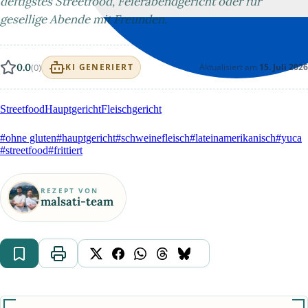
deftigstes Streetfood, Feierabendgericht oder für
gesellige Abende mit Freunden.
0.0
(0)
Aktualisiert am
15. Juli 2026
KI GENERIERT
Streetfood
Hauptgericht
Fleischgericht
#ohne gluten
#hauptgericht
#schweinefleisch
#lateinamerikanisch
#yuca
#streetfood
#frittiert
REZEPT VON
malsati-team