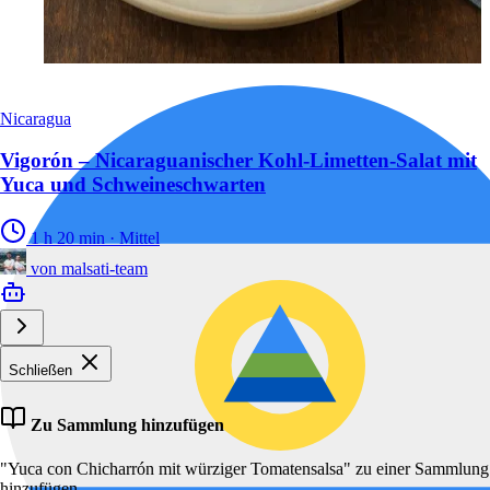
Nicaragua
Vigorón – Nicaraguanischer Kohl-Limetten-Salat mit
Yuca und Schweineschwarten
1 h 20 min
·
Mittel
von
malsati-team
Schließen
Zu Sammlung hinzufügen
"Yuca con Chicharrón mit würziger Tomatensalsa" zu einer Sammlung
hinzufügen