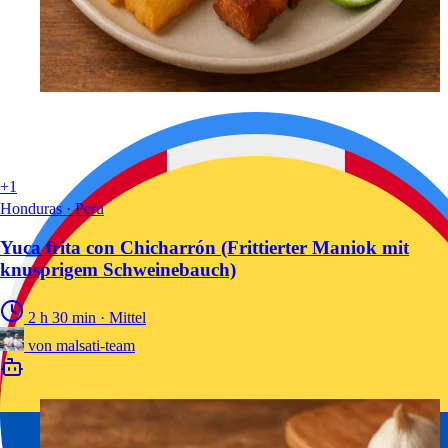
+1
Honduras · Peru
Yuca frita con Chicharrón (Frittierter Maniok mit
knusprigem Schweinebauch)
2 h 30 min
·
Mittel
von
malsati-team