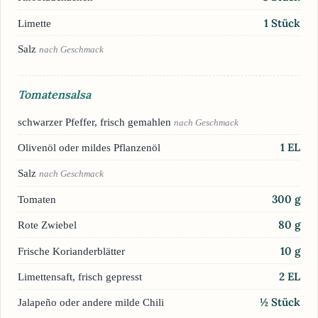
1
Stück
Limette
Salz
nach Geschmack
Tomatensalsa
schwarzer Pfeffer, frisch gemahlen
nach Geschmack
1
EL
Olivenöl oder mildes Pflanzenöl
Salz
nach Geschmack
300
g
Tomaten
80
g
Rote Zwiebel
10
g
Frische Korianderblätter
2
EL
Limettensaft, frisch gepresst
½
Stück
Jalapeño oder andere milde Chili