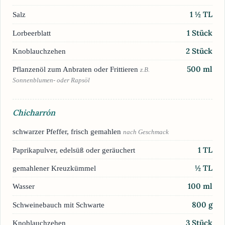
1 ½
TL
Salz
1
Stück
Lorbeerblatt
2
Stück
Knoblauchzehen
500
ml
Pflanzenöl zum Anbraten oder Frittieren
z.B.
Sonnenblumen- oder Rapsöl
Chicharrón
schwarzer Pfeffer, frisch gemahlen
nach Geschmack
1
TL
Paprikapulver, edelsüß oder geräuchert
½
TL
gemahlener Kreuzkümmel
100
ml
Wasser
800
g
Schweinebauch mit Schwarte
3
Stück
Knoblauchzehen