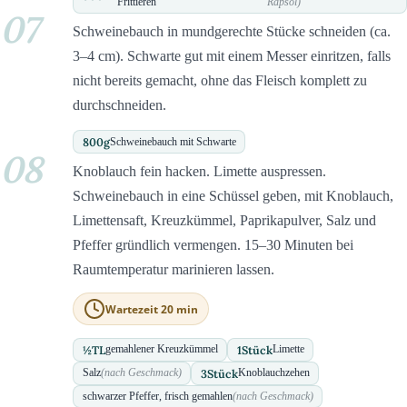
Frittieren
Rapsöl)
07
Schweinebauch in mundgerechte Stücke schneiden (ca.
3–4 cm). Schwarte gut mit einem Messer einritzen, falls
nicht bereits gemacht, ohne das Fleisch komplett zu
durchschneiden.
800
g
Schweinebauch mit Schwarte
08
Knoblauch fein hacken. Limette auspressen.
Schweinebauch in eine Schüssel geben, mit Knoblauch,
Limettensaft, Kreuzkümmel, Paprikapulver, Salz und
Pfeffer gründlich vermengen. 15–30 Minuten bei
Raumtemperatur marinieren lassen.
Wartezeit 20 min
½
TL
1
Stück
gemahlener Kreuzkümmel
Limette
3
Stück
Salz
(nach Geschmack)
Knoblauchzehen
schwarzer Pfeffer, frisch gemahlen
(nach Geschmack)