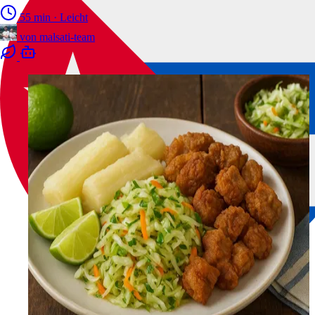
55 min
·
Leicht
von
malsati-team