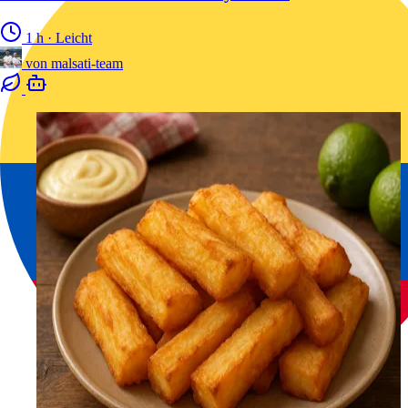
1 h
·
Leicht
von
malsati-team