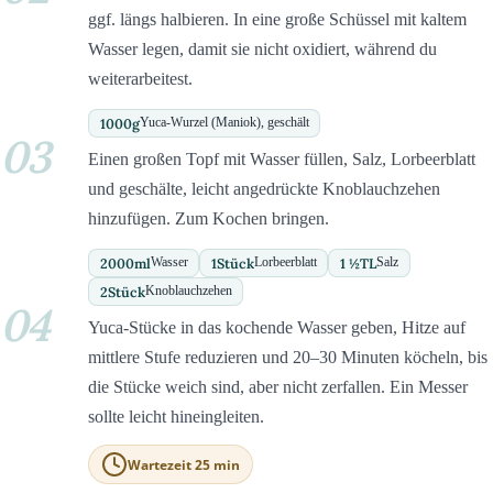
ggf. längs halbieren. In eine große Schüssel mit kaltem
Wasser legen, damit sie nicht oxidiert, während du
weiterarbeitest.
1000
g
Yuca-Wurzel (Maniok), geschält
03
Einen großen Topf mit Wasser füllen, Salz, Lorbeerblatt
und geschälte, leicht angedrückte Knoblauchzehen
hinzufügen. Zum Kochen bringen.
2000
ml
1
Stück
1 ½
TL
Wasser
Lorbeerblatt
Salz
2
Stück
Knoblauchzehen
04
Yuca-Stücke in das kochende Wasser geben, Hitze auf
mittlere Stufe reduzieren und 20–30 Minuten köcheln, bis
die Stücke weich sind, aber nicht zerfallen. Ein Messer
sollte leicht hineingleiten.
Wartezeit 25 min