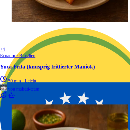
+4
Ecuador · Brasilien
Yuca Frita (knusprig frittierter Maniok)
50 min
·
Leicht
von
malsati-team