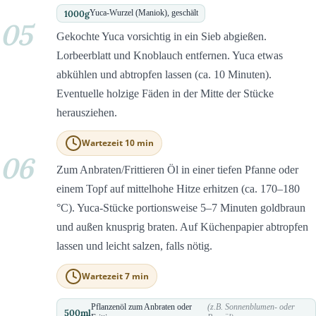
1000
g
Yuca-Wurzel (Maniok), geschält
05
Gekochte Yuca vorsichtig in ein Sieb abgießen.
Lorbeerblatt und Knoblauch entfernen. Yuca etwas
abkühlen und abtropfen lassen (ca. 10 Minuten).
Eventuelle holzige Fäden in der Mitte der Stücke
herausziehen.
Wartezeit 10 min
06
Zum Anbraten/Frittieren Öl in einer tiefen Pfanne oder
einem Topf auf mittelhohe Hitze erhitzen (ca. 170–180
°C). Yuca-Stücke portionsweise 5–7 Minuten goldbraun
und außen knusprig braten. Auf Küchenpapier abtropfen
lassen und leicht salzen, falls nötig.
Wartezeit 7 min
Pflanzenöl zum Anbraten oder
(z.B. Sonnenblumen- oder
500
ml