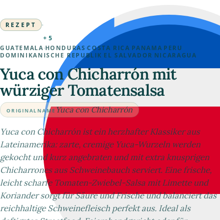
REZEPT
·
+5
GUATEMALA
·
HONDURAS
·
COSTA RICA
·
PANAMA
·
PERU
·
DOMINIKANISCHE REPUBLIK
·
EL SALVADOR
·
NICARAGUA
Yuca con Chicharrón mit
würziger Tomatensalsa
Yuca con Chicharrón
ORIGINALNAME
Yuca con Chicharrón ist ein herzhafter Klassiker aus
Lateinamerika: zarte, cremige Yuca-Wurzeln werden
gekocht und kurz angebraten und mit extra knusprigen
Chicharrones aus Schweinebauch serviert. Eine frische,
leicht scharfe Tomaten-Zwiebel-Salsa mit Limette und
Koriander sorgt für Säure und Frische und balanciert das
reichhaltige Schweinefleisch perfekt aus. Ideal als