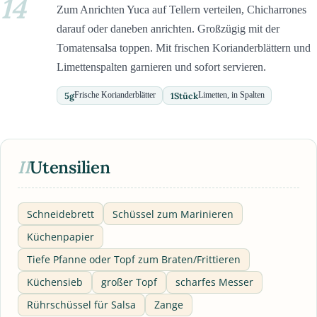
14
Zum Anrichten Yuca auf Tellern verteilen, Chicharrones
darauf oder daneben anrichten. Großzügig mit der
Tomatensalsa toppen. Mit frischen Korianderblättern und
Limettenspalten garnieren und sofort servieren.
5
g
1
Stück
Frische Korianderblätter
Limetten, in Spalten
II
Utensilien
Schneidebrett
Schüssel zum Marinieren
Küchenpapier
Tiefe Pfanne oder Topf zum Braten/Frittieren
Küchensieb
großer Topf
scharfes Messer
Rührschüssel für Salsa
Zange