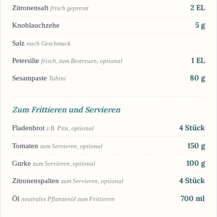
2
EL
Zitronensaft
frisch gepresst
5
g
Knoblauchzehe
Salz
nach Geschmack
1
EL
Petersilie
frisch, zum Bestreuen, optional
80
g
Sesampaste
Tahini
Zum Frittieren und Servieren
4
Stück
Fladenbrot
z.B. Pita, optional
150
g
Tomaten
zum Servieren, optional
100
g
Gurke
zum Servieren, optional
4
Stück
Zitronenspalten
zum Servieren, optional
700
ml
Öl
neutrales Pflanzenöl zum Frittieren