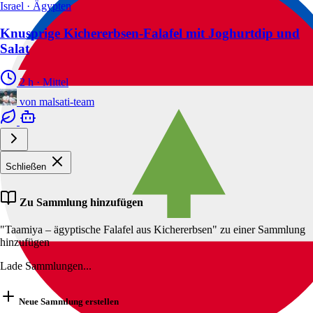
Israel · Ägypten
Knusprige Kichererbsen-Falafel mit Joghurtdip und
Salat
2 h
·
Mittel
von
malsati-team
Schließen
Zu Sammlung hinzufügen
"Taamiya – ägyptische Falafel aus Kichererbsen" zu einer Sammlung
hinzufügen
Lade Sammlungen...
Neue Sammlung erstellen