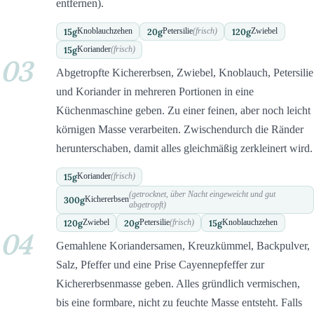
entfernen).
15
g
20
g
120
g
Knoblauchzehen
Petersilie
(frisch)
Zwiebel
15
g
Koriander
(frisch)
03
Abgetropfte Kichererbsen, Zwiebel, Knoblauch, Petersilie
und Koriander in mehreren Portionen in eine
Küchenmaschine geben. Zu einer feinen, aber noch leicht
körnigen Masse verarbeiten. Zwischendurch die Ränder
herunterschaben, damit alles gleichmäßig zerkleinert wird.
15
g
Koriander
(frisch)
(getrocknet, über Nacht eingeweicht und gut
300
g
Kichererbsen
abgetropft)
120
g
20
g
15
g
Zwiebel
Petersilie
(frisch)
Knoblauchzehen
04
Gemahlene Koriandersamen, Kreuzkümmel, Backpulver,
Salz, Pfeffer und eine Prise Cayennepfeffer zur
Kichererbsenmasse geben. Alles gründlich vermischen,
bis eine formbare, nicht zu feuchte Masse entsteht. Falls