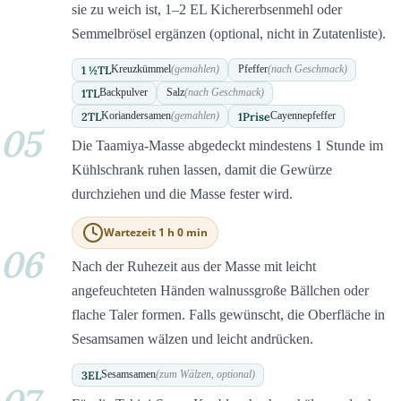
sie zu weich ist, 1–2 EL Kichererbsenmehl oder
Semmelbrösel ergänzen (optional, nicht in Zutatenliste).
1 ½
TL
Kreuzkümmel
(gemahlen)
Pfeffer
(nach Geschmack)
1
TL
Backpulver
Salz
(nach Geschmack)
2
TL
1
Prise
Koriandersamen
(gemahlen)
Cayennepfeffer
05
Die Taamiya-Masse abgedeckt mindestens 1 Stunde im
Kühlschrank ruhen lassen, damit die Gewürze
durchziehen und die Masse fester wird.
Wartezeit 1 h 0 min
06
Nach der Ruhezeit aus der Masse mit leicht
angefeuchteten Händen walnussgroße Bällchen oder
flache Taler formen. Falls gewünscht, die Oberfläche in
Sesamsamen wälzen und leicht andrücken.
3
EL
Sesamsamen
(zum Wälzen, optional)