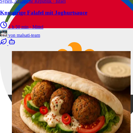
Syrien, Arabische Republik · Israel
Knusprige Falafel mit Joghurtsauce
1 h 50 min
·
Mittel
von
malsati-team