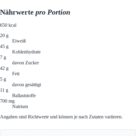
Nährwerte
pro Portion
650
kcal
20 g
Eiweiß
45 g
Kohlenhydrate
7 g
davon Zucker
42 g
Fett
5 g
davon gesättigt
11 g
Ballaststoffe
700 mg
Natrium
Angaben sind Richtwerte und können je nach Zutaten variieren.