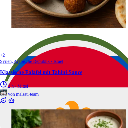
+2
Syrien, Arabische Republik · Israel
Klassische Falafel mit Tahini-Sauce
2 h
·
Mittel
von
malsati-team