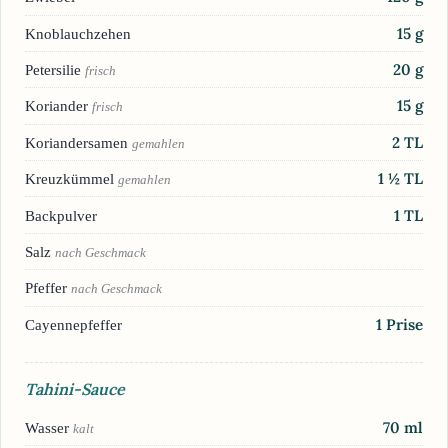
15
g
Knoblauchzehen
20
g
Petersilie
frisch
15
g
Koriander
frisch
2
TL
Koriandersamen
gemahlen
1 ½
TL
Kreuzkümmel
gemahlen
1
TL
Backpulver
Salz
nach Geschmack
Pfeffer
nach Geschmack
1
Prise
Cayennepfeffer
Tahini-Sauce
70
ml
Wasser
kalt