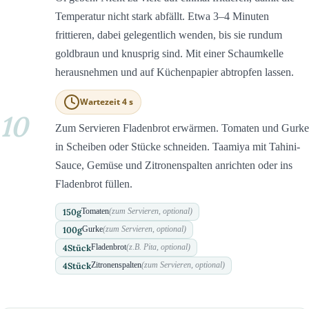
Temperatur nicht stark abfällt. Etwa 3–4 Minuten
frittieren, dabei gelegentlich wenden, bis sie rundum
goldbraun und knusprig sind. Mit einer Schaumkelle
herausnehmen und auf Küchenpapier abtropfen lassen.
Wartezeit 4 s
10
Zum Servieren Fladenbrot erwärmen. Tomaten und Gurke
in Scheiben oder Stücke schneiden. Taamiya mit Tahini-
Sauce, Gemüse und Zitronenspalten anrichten oder ins
Fladenbrot füllen.
150
g
Tomaten
(zum Servieren, optional)
100
g
Gurke
(zum Servieren, optional)
4
Stück
Fladenbrot
(z.B. Pita, optional)
4
Stück
Zitronenspalten
(zum Servieren, optional)