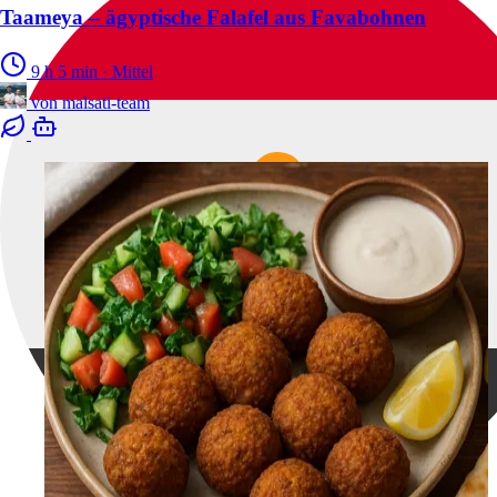
Taameya – ägyptische Falafel aus Favabohnen
9 h 5 min
·
Mittel
von
malsati-team