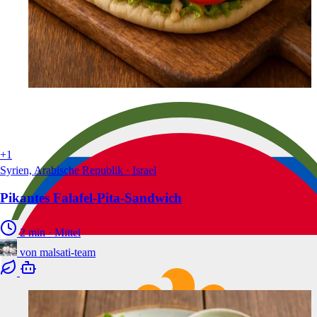
+1
Syrien, Arabische Republik · Israel
Pikantes Falafel-Pita-Sandwich
2 min
·
Mittel
von
malsati-team