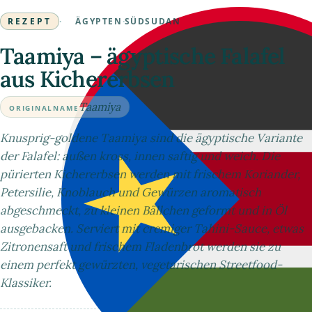
REZEPT
·
ÄGYPTEN
·
SÜDSUDAN
Taamiya – ägyptische Falafel
aus Kichererbsen
Taamiya
ORIGINALNAME
Knusprig-goldene Taamiya sind die ägyptische Variante
der Falafel: außen kross, innen saftig und weich. Die
pürierten Kichererbsen werden mit frischem Koriander,
Petersilie, Knoblauch und Gewürzen aromatisch
abgeschmeckt, zu kleinen Bällchen geformt und in Öl
ausgebacken. Serviert mit cremiger Tahini-Sauce, etwas
Zitronensaft und frischem Fladenbrot werden sie zu
einem perfekt gewürzten, vegetarischen Streetfood-
Klassiker.