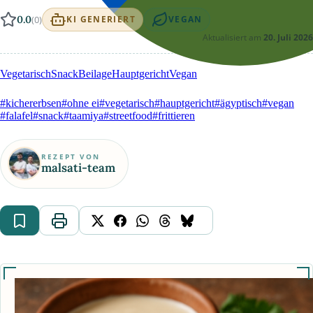
0.0
(0)
KI GENERIERT
VEGAN
Aktualisiert am
20. Juli 2026
Vegetarisch
Snack
Beilage
Hauptgericht
Vegan
#kichererbsen
#ohne ei
#vegetarisch
#hauptgericht
#ägyptisch
#vegan
#falafel
#snack
#taamiya
#streetfood
#frittieren
REZEPT VON
malsati-team