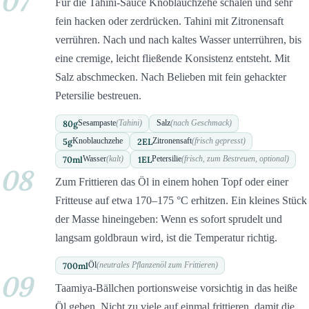
07
Für die Tahini-Sauce Knoblauchzehe schälen und sehr
fein hacken oder zerdrücken. Tahini mit Zitronensaft
verrühren. Nach und nach kaltes Wasser unterrühren, bis
eine cremige, leicht fließende Konsistenz entsteht. Mit
Salz abschmecken. Nach Belieben mit fein gehackter
Petersilie bestreuen.
80
g
Sesampaste
(Tahini)
Salz
(nach Geschmack)
5
g
2
EL
Knoblauchzehe
Zitronensaft
(frisch gepresst)
70
ml
1
EL
Wasser
(kalt)
Petersilie
(frisch, zum Bestreuen, optional)
08
Zum Frittieren das Öl in einem hohen Topf oder einer
Fritteuse auf etwa 170–175 °C erhitzen. Ein kleines Stück
der Masse hineingeben: Wenn es sofort sprudelt und
langsam goldbraun wird, ist die Temperatur richtig.
700
ml
Öl
(neutrales Pflanzenöl zum Frittieren)
09
Taamiya-Bällchen portionsweise vorsichtig in das heiße
Öl geben. Nicht zu viele auf einmal frittieren, damit die