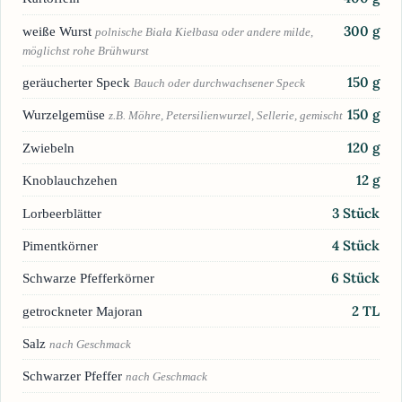
300
g
weiße Wurst
polnische Biała Kiełbasa oder andere milde,
möglichst rohe Brühwurst
150
g
geräucherter Speck
Bauch oder durchwachsener Speck
150
g
Wurzelgemüse
z.B. Möhre, Petersilienwurzel, Sellerie, gemischt
120
g
Zwiebeln
12
g
Knoblauchzehen
3
Stück
Lorbeerblätter
4
Stück
Pimentkörner
6
Stück
Schwarze Pfefferkörner
2
TL
getrockneter Majoran
Salz
nach Geschmack
Schwarzer Pfeffer
nach Geschmack