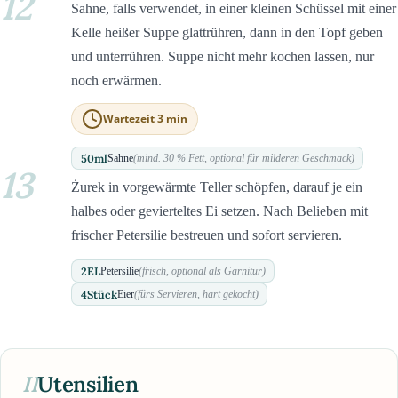
12
Sahne, falls verwendet, in einer kleinen Schüssel mit einer
Kelle heißer Suppe glattrühren, dann in den Topf geben
und unterrühren. Suppe nicht mehr kochen lassen, nur
noch erwärmen.
Wartezeit 3 min
50
ml
Sahne
(mind. 30 % Fett, optional für milderen Geschmack)
13
Żurek in vorgewärmte Teller schöpfen, darauf je ein
halbes oder gevierteltes Ei setzen. Nach Belieben mit
frischer Petersilie bestreuen und sofort servieren.
2
EL
Petersilie
(frisch, optional als Garnitur)
4
Stück
Eier
(fürs Servieren, hart gekocht)
II
Utensilien