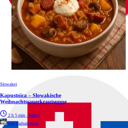
Slowakei
Kapustnica – Slowakische
Weihnachtssauerkrautsuppe
2 h 5 min
·
Mittel
von
malsati-team