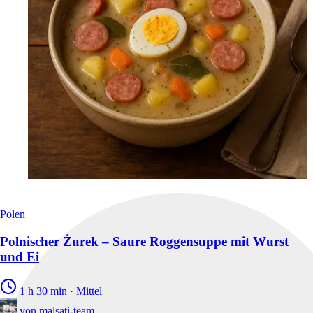
Polen
Polnischer Żurek – Saure Roggensuppe mit Wurst
und Ei
1 h 30 min
·
Mittel
von
malsati-team