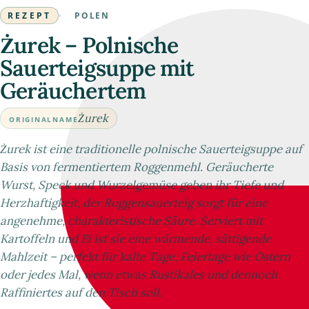
REZEPT
·
POLEN
Żurek – Polnische
Sauerteigsuppe mit
Geräuchertem
Żurek
ORIGINALNAME
Żurek ist eine traditionelle polnische Sauerteigsuppe auf
Basis von fermentiertem Roggenmehl. Geräucherte
Wurst, Speck und Wurzelgemüse geben ihr Tiefe und
Herzhaftigkeit, der Roggensauerteig sorgt für eine
angenehme, charakteristische Säure. Serviert mit
Kartoffeln und Ei ist sie eine wärmende, sättigende
Mahlzeit – perfekt für kalte Tage, Feiertage wie Ostern
oder jedes Mal, wenn etwas Rustikales und dennoch
Raffiniertes auf den Tisch soll.