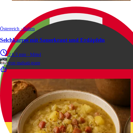
Österreich · Italien
Selchkarree mit Sauerkraut und Erdäpfeln
2 h 5 min
·
Mittel
von
malsati-team