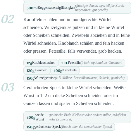
(flüssiger Ansatz speziell für Żurek,
500
ml
Roggensauerteigflüssigkeit
ungesalzen, gut gereift)
02
Kartoffeln schälen und in mundgerechte Würfel
schneiden. Wurzelgemüse putzen und in kleine Würfel
oder Scheiben schneiden. Zwiebeln abziehen und in feine
Würfel schneiden. Knoblauch schälen und fein hacken
oder pressen. Petersilie, falls verwendet, grob hacken.
12
g
2
EL
Knoblauchzehen
Petersilie
(frisch, optional als Garnitur)
120
g
400
g
Zwiebeln
Kartoffeln
150
g
Wurzelgemüse
(z.B. Möhre, Petersilienwurzel, Sellerie, gemischt)
03
Geräucherten Speck in kleine Würfel schneiden. Weiße
Wurst in 1–2 cm dicke Scheiben schneiden oder im
Ganzen lassen und später in Scheiben schneiden.
weiße
(polnische Biała Kiełbasa oder andere milde, möglichst
300
g
Wurst
rohe Brühwurst)
150
g
geräucherter Speck
(Bauch oder durchwachsener Speck)