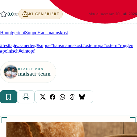
0.0
(0)
Aktualisiert am
20. Juli 2026
KI GENERIERT
Hauptgericht
Suppe
Hausmannskost
#festtage
#sauerteig
#suppe
#hausmannskost
#osteuropa
#ostern
#roggen
#polnisch
#eintopf
REZEPT VON
malsati-team