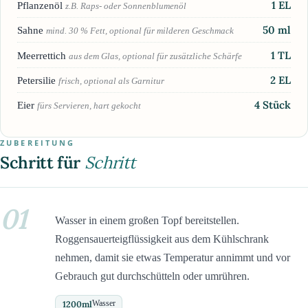
1
EL
Pflanzenöl
z.B. Raps- oder Sonnenblumenöl
50
ml
Sahne
mind. 30 % Fett, optional für milderen Geschmack
1
TL
Meerrettich
aus dem Glas, optional für zusätzliche Schärfe
2
EL
Petersilie
frisch, optional als Garnitur
4
Stück
Eier
fürs Servieren, hart gekocht
ZUBEREITUNG
Schritt für
Schritt
01
Wasser in einem großen Topf bereitstellen.
Roggensauerteigflüssigkeit aus dem Kühlschrank
nehmen, damit sie etwas Temperatur annimmt und vor
Gebrauch gut durchschütteln oder umrühren.
1200
ml
Wasser