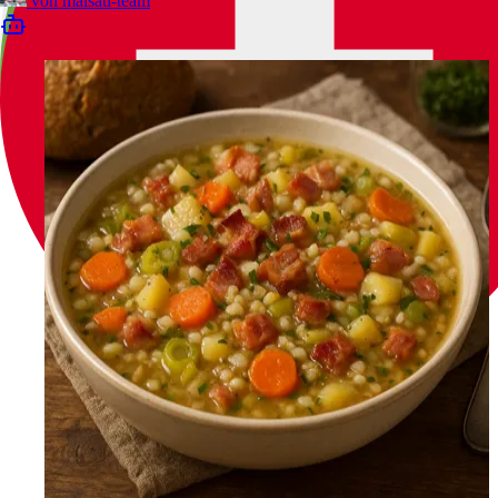
von
malsati-team