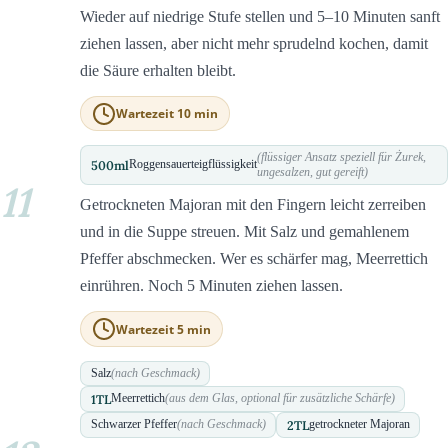
Wieder auf niedrige Stufe stellen und 5–10 Minuten sanft
ziehen lassen, aber nicht mehr sprudelnd kochen, damit
die Säure erhalten bleibt.
Wartezeit 10 min
(flüssiger Ansatz speziell für Żurek,
500
ml
Roggensauerteigflüssigkeit
ungesalzen, gut gereift)
11
Getrockneten Majoran mit den Fingern leicht zerreiben
und in die Suppe streuen. Mit Salz und gemahlenem
Pfeffer abschmecken. Wer es schärfer mag, Meerrettich
einrühren. Noch 5 Minuten ziehen lassen.
Wartezeit 5 min
Salz
(nach Geschmack)
1
TL
Meerrettich
(aus dem Glas, optional für zusätzliche Schärfe)
2
TL
Schwarzer Pfeffer
(nach Geschmack)
getrockneter Majoran