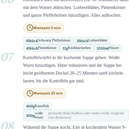
mit dem Wasser ablöschen. Lorbeerblätter, Pimentkörner
und ganze Pfefferkörner hinzufügen. Alles aufkochen.
Wartezeit 5 min
6
Stück
3
Stück
Schwarze Pfefferkörner
Lorbeerblätter
4
Stück
12
g
1200
ml
Pimentkörner
Knoblauchzehen
Wasser
07
Kartoffelwürfel in die kochende Suppe geben. Weiße
Wurst hinzufügen. Hitze reduzieren und die Suppe bei
leicht geöffnetem Deckel 20–25 Minuten sanft köcheln
lassen, bis die Kartoffeln gar sind.
Wartezeit 25 min
400
g
Kartoffeln
weiße
(polnische Biała Kiełbasa oder andere milde, möglichst
300
g
Wurst
rohe Brühwurst)
08
Während die Suppe kocht, Eier in kochendem Wasser 9–