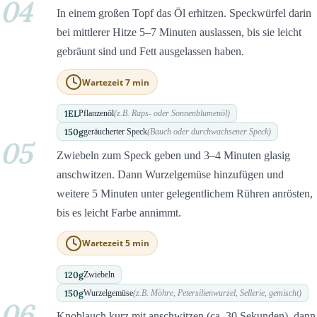
04
In einem großen Topf das Öl erhitzen. Speckwürfel darin
bei mittlerer Hitze 5–7 Minuten auslassen, bis sie leicht
gebräunt sind und Fett ausgelassen haben.
Wartezeit 7 min
1
EL
Pflanzenöl
(z.B. Raps- oder Sonnenblumenöl)
150
g
geräucherter Speck
(Bauch oder durchwachsener Speck)
05
Zwiebeln zum Speck geben und 3–4 Minuten glasig
anschwitzen. Dann Wurzelgemüse hinzufügen und
weitere 5 Minuten unter gelegentlichem Rühren anrösten,
bis es leicht Farbe annimmt.
Wartezeit 5 min
120
g
Zwiebeln
150
g
Wurzelgemüse
(z.B. Möhre, Petersilienwurzel, Sellerie, gemischt)
06
Knoblauch kurz mit anschwitzen (ca. 30 Sekunden), dann