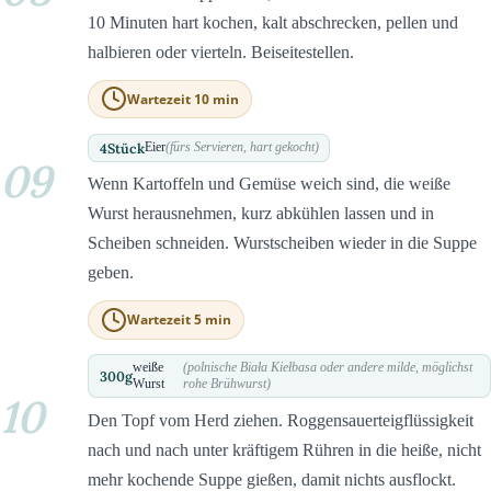
10 Minuten hart kochen, kalt abschrecken, pellen und
halbieren oder vierteln. Beiseitestellen.
Wartezeit 10 min
4
Stück
Eier
(fürs Servieren, hart gekocht)
09
Wenn Kartoffeln und Gemüse weich sind, die weiße
Wurst herausnehmen, kurz abkühlen lassen und in
Scheiben schneiden. Wurstscheiben wieder in die Suppe
geben.
Wartezeit 5 min
weiße
(polnische Biała Kiełbasa oder andere milde, möglichst
300
g
Wurst
rohe Brühwurst)
10
Den Topf vom Herd ziehen. Roggensauerteigflüssigkeit
nach und nach unter kräftigem Rühren in die heiße, nicht
mehr kochende Suppe gießen, damit nichts ausflockt.