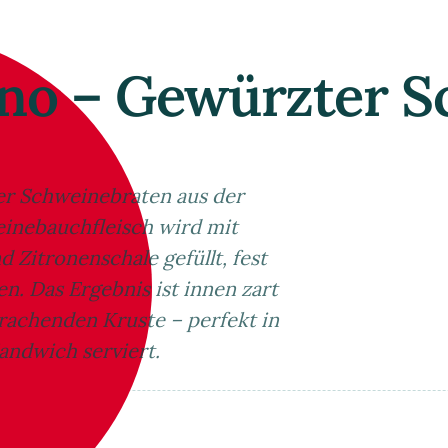
ino – Gewürzter 
ter Schweinebraten aus der
inebauchfleisch wird mit
 Zitronenschale gefüllt, fest
n. Das Ergebnis ist innen zart
krachenden Kruste – perfekt in
andwich serviert.