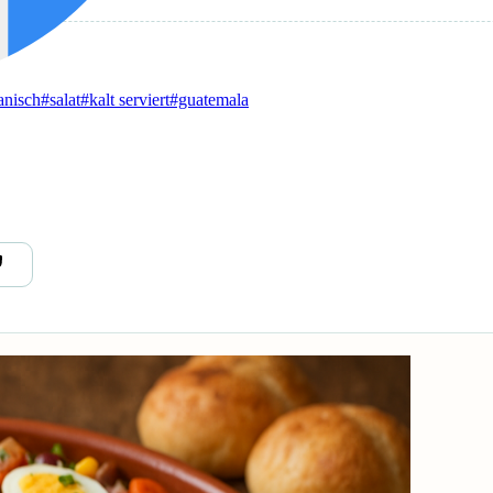
anisch
#salat
#kalt serviert
#guatemala