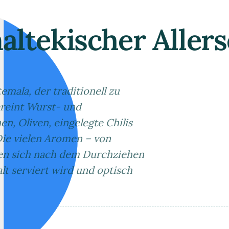
ltekischer Allers
temala, der traditionell zu
vereint Wurst- und
n, Oliven, eingelegte Chilis
Die vielen Aromen – von
nden sich nach dem Durchziehen
lt serviert wird und optisch