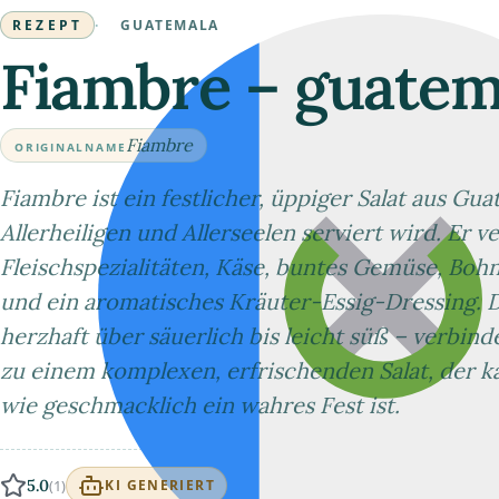
REZEPT
·
GUATEMALA
Fiambre – guatema
Fiambre
ORIGINALNAME
Fiambre ist ein festlicher, üppiger Salat aus Gua
Allerheiligen und Allerseelen serviert wird. Er 
Fleischspezialitäten, Käse, buntes Gemüse, Bohne
und ein aromatisches Kräuter-Essig-Dressing. 
herzhaft über säuerlich bis leicht süß – verbi
zu einem komplexen, erfrischenden Salat, der ka
wie geschmacklich ein wahres Fest ist.
5.0
(1)
KI GENERIERT