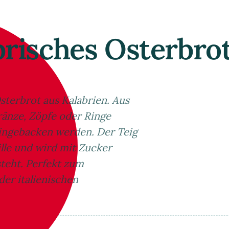
risches Osterbrot
Osterbrot aus Kalabrien. Aus
änze, Zöpfe oder Ringe
 eingebacken werden. Der Teig
ille und wird mit Zucker
steht. Perfekt zum
der italienischen