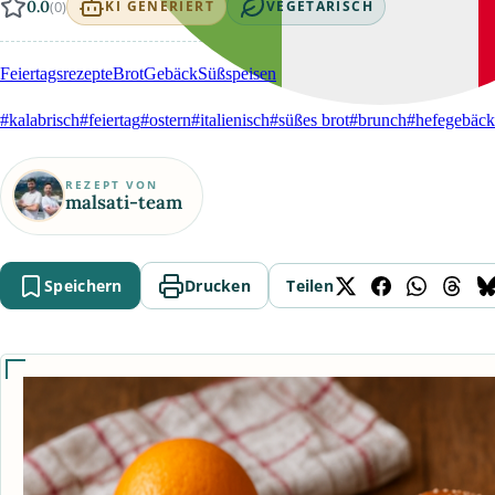
0.0
(0)
KI GENERIERT
VEGETARISCH
Feiertagsrezepte
Brot
Gebäck
Süßspeisen
#kalabrisch
#feiertag
#ostern
#italienisch
#süßes brot
#brunch
#hefegebäck
REZEPT VON
malsati-team
Speichern
Drucken
Teilen