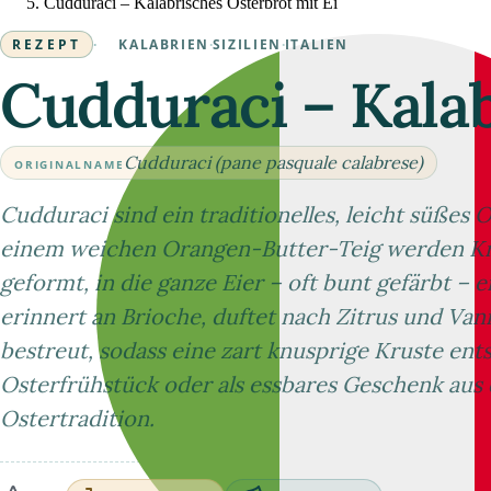
Cudduraci – Kalabrisches Osterbrot mit Ei
REZEPT
·
KALABRIEN
·
SIZILIEN
·
ITALIEN
Cudduraci – Kalab
Cudduraci (pane pasquale calabrese)
ORIGINALNAME
Cudduraci sind ein traditionelles, leicht süßes 
einem weichen Orangen-Butter-Teig werden Kr
geformt, in die ganze Eier – oft bunt gefärbt –
erinnert an Brioche, duftet nach Zitrus und Van
bestreut, sodass eine zart knusprige Kruste ent
Osterfrühstück oder als essbares Geschenk aus 
Ostertradition.