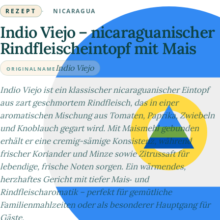
REZEPT
·
NICARAGUA
Indio Viejo – nicaraguanischer
Rindfleischeintopf mit Mais
Indio Viejo
ORIGINALNAME
Indio Viejo ist ein klassischer nicaraguanischer Eintopf
aus zart geschmortem Rindfleisch, das in einer
aromatischen Mischung aus Tomaten, Paprika, Zwiebeln
und Knoblauch gegart wird. Mit Maismehl gebunden
erhält er eine cremig-sämige Konsistenz, während
frischer Koriander und Minze sowie Zitrussaft für
lebendige, frische Noten sorgen. Ein wärmendes,
herzhaftes Gericht mit tiefer Mais‑ und
Rindfleischaromatik – perfekt für gemütliche
Familienmahlzeiten oder als besonderer Hauptgang für
Gäste.