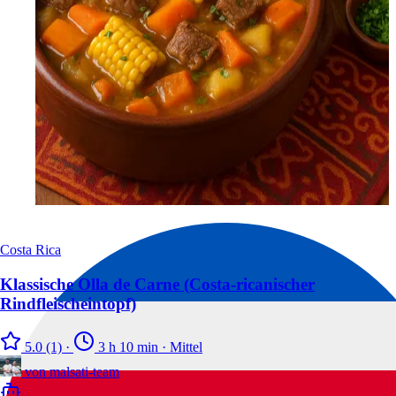
Costa Rica
Klassische Olla de Carne (Costa-ricanischer
Rindfleischeintopf)
5.0
(1)
·
3 h 10 min
·
Mittel
von
malsati-team