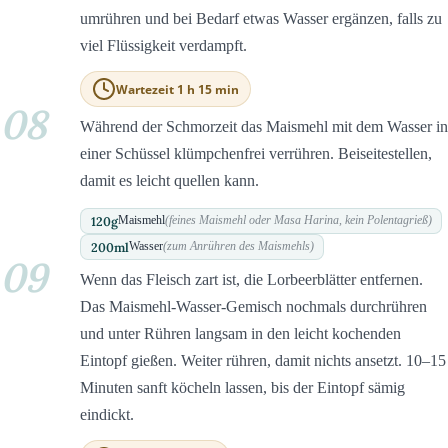
umrühren und bei Bedarf etwas Wasser ergänzen, falls zu
viel Flüssigkeit verdampft.
Wartezeit 1 h 15 min
08
Während der Schmorzeit das Maismehl mit dem Wasser in
einer Schüssel klümpchenfrei verrühren. Beiseitestellen,
damit es leicht quellen kann.
120
g
Maismehl
(feines Maismehl oder Masa Harina, kein Polentagrieß)
200
ml
Wasser
(zum Anrühren des Maismehls)
09
Wenn das Fleisch zart ist, die Lorbeerblätter entfernen.
Das Maismehl-Wasser-Gemisch nochmals durchrühren
und unter Rühren langsam in den leicht kochenden
Eintopf gießen. Weiter rühren, damit nichts ansetzt. 10–15
Minuten sanft köcheln lassen, bis der Eintopf sämig
eindickt.