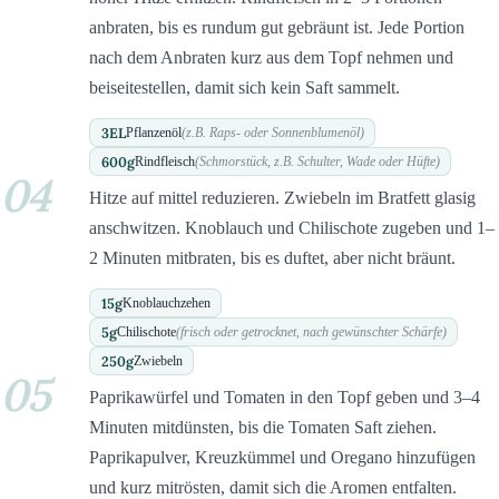
anbraten, bis es rundum gut gebräunt ist. Jede Portion
nach dem Anbraten kurz aus dem Topf nehmen und
beiseitestellen, damit sich kein Saft sammelt.
3
EL
Pflanzenöl
(z.B. Raps- oder Sonnenblumenöl)
600
g
Rindfleisch
(Schmorstück, z.B. Schulter, Wade oder Hüfte)
04
Hitze auf mittel reduzieren. Zwiebeln im Bratfett glasig
anschwitzen. Knoblauch und Chilischote zugeben und 1–
2 Minuten mitbraten, bis es duftet, aber nicht bräunt.
15
g
Knoblauchzehen
5
g
Chilischote
(frisch oder getrocknet, nach gewünschter Schärfe)
250
g
Zwiebeln
05
Paprikawürfel und Tomaten in den Topf geben und 3–4
Minuten mitdünsten, bis die Tomaten Saft ziehen.
Paprikapulver, Kreuzkümmel und Oregano hinzufügen
und kurz mitrösten, damit sich die Aromen entfalten.