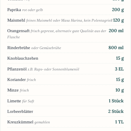
200
g
Paprika
rot oder gelb
120
g
Maismehl
feines Maismehl oder Masa Harina, kein Polentagrieß
200
ml
Orangensaft
frisch gepresst, alternativ gute Qualität aus der
Flasche
800
ml
Rinderbrühe
oder Gemüsebrühe
15
g
Knoblauchzehen
3
EL
Pflanzenöl
z.B. Raps- oder Sonnenblumenöl
15
g
Koriander
frisch
10
g
Minze
frisch
1
Stück
Limette
für Saft
2
Stück
Lorbeerblätter
1
TL
Kreuzkümmel
gemahlen