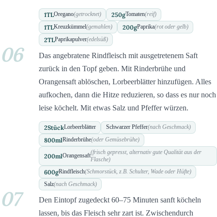
1
TL
250
g
Oregano
(getrocknet)
Tomaten
(reif)
1
TL
200
g
Kreuzkümmel
(gemahlen)
Paprika
(rot oder gelb)
2
TL
Paprikapulver
(edelsüß)
06
Das angebratene Rindfleisch mit ausgetretenem Saft
zurück in den Topf geben. Mit Rinderbrühe und
Orangensaft ablöschen, Lorbeerblätter hinzufügen. Alles
aufkochen, dann die Hitze reduzieren, so dass es nur noch
leise köchelt. Mit etwas Salz und Pfeffer würzen.
2
Stück
Lorbeerblätter
Schwarzer Pfeffer
(nach Geschmack)
800
ml
Rinderbrühe
(oder Gemüsebrühe)
(frisch gepresst, alternativ gute Qualität aus der
200
ml
Orangensaft
Flasche)
600
g
Rindfleisch
(Schmorstück, z.B. Schulter, Wade oder Hüfte)
Salz
(nach Geschmack)
07
Den Eintopf zugedeckt 60–75 Minuten sanft köcheln
lassen, bis das Fleisch sehr zart ist. Zwischendurch