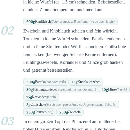
in kleine Würfel (ca. 1,5 cm) schneiden. Beiseitestellen,
damit es Zimmertemperatur annehmen kann.
600
g
Rindfleisch
(Schmorstück, z.B. Schulter, Wade oder Hüfte)
02
Zwiebeln und Knoblauch schälen und fein würfeln.
Tomaten in kleine Würfel schneiden. Paprika entkernen
und in feine Streifen oder Würfel schneiden. Chilischote
fein hacken (bei weniger Schärfe Kerne entfernen).
Frühlingszwiebeln, Koriander und Minze grob hacken
und getrennt beiseitestellen.
200
g
15
g
Paprika
(rot oder gelb)
Knoblauchzehen
30
g
10
g
Frühlingszwiebeln
(optional, für die Garnitur)
Minze
(frisch)
15
g
Koriander
(frisch)
5
g
Chilischote
(frisch oder getrocknet, nach gewünschter Schärfe)
250
g
250
g
Tomaten
(reif)
Zwiebeln
03
In einem großen Topf das Pflanzenöl auf mittlerer bis
hoher Hitze erhitzen. Rindfleisch in 2–3 Portionen