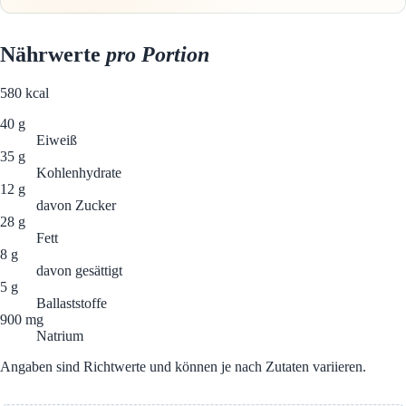
Nährwerte
pro Portion
580
kcal
40 g
Eiweiß
35 g
Kohlenhydrate
12 g
davon Zucker
28 g
Fett
8 g
davon gesättigt
5 g
Ballaststoffe
900 mg
Natrium
Angaben sind Richtwerte und können je nach Zutaten variieren.