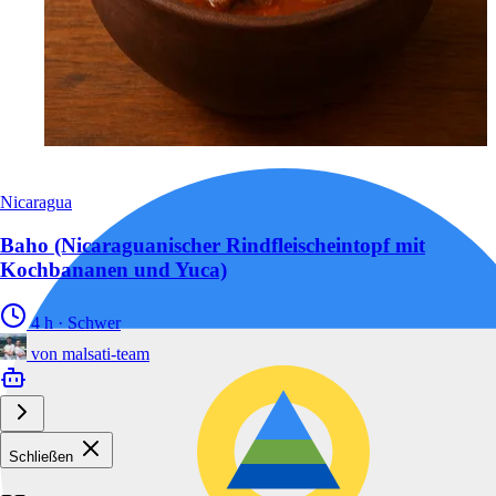
Nicaragua
Baho (Nicaraguanischer Rindfleischeintopf mit
Kochbananen und Yuca)
4 h
·
Schwer
von
malsati-team
Schließen