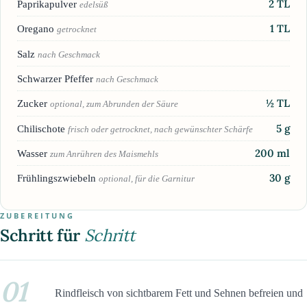
2
TL
Paprikapulver
edelsüß
1
TL
Oregano
getrocknet
Salz
nach Geschmack
Schwarzer Pfeffer
nach Geschmack
½
TL
Zucker
optional, zum Abrunden der Säure
5
g
Chilischote
frisch oder getrocknet, nach gewünschter Schärfe
200
ml
Wasser
zum Anrühren des Maismehls
30
g
Frühlingszwiebeln
optional, für die Garnitur
ZUBEREITUNG
Schritt für
Schritt
01
Rindfleisch von sichtbarem Fett und Sehnen befreien und