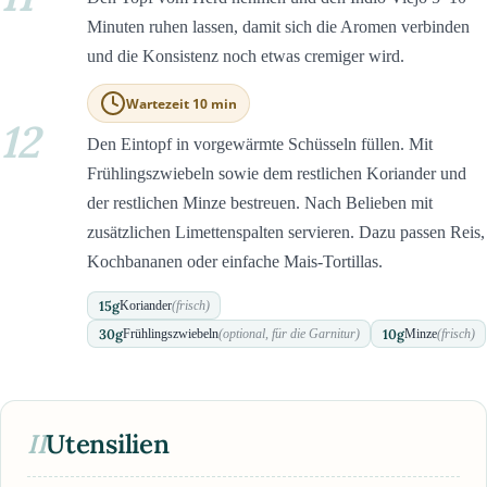
Minuten ruhen lassen, damit sich die Aromen verbinden
und die Konsistenz noch etwas cremiger wird.
Wartezeit 10 min
12
Den Eintopf in vorgewärmte Schüsseln füllen. Mit
Frühlingszwiebeln sowie dem restlichen Koriander und
der restlichen Minze bestreuen. Nach Belieben mit
zusätzlichen Limettenspalten servieren. Dazu passen Reis,
Kochbananen oder einfache Mais-Tortillas.
15
g
Koriander
(frisch)
30
g
10
g
Frühlingszwiebeln
(optional, für die Garnitur)
Minze
(frisch)
II
Utensilien