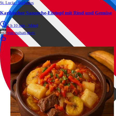
St. Lucia · Barbados
Karibischer Sancoche-Eintopf mit Rind und Gemüse
2 h 10 min
·
Mittel
von
malsati-team