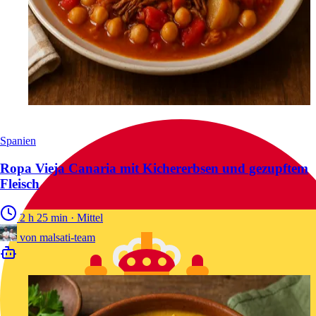
Spanien
Ropa Vieja Canaria mit Kichererbsen und gezupftem
Fleisch
2 h 25 min
·
Mittel
von
malsati-team