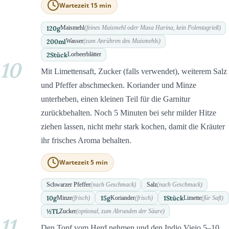
Wartezeit 15 min
120
g
Maismehl
(feines Maismehl oder Masa Harina, kein Polentagrieß)
200
ml
Wasser
(zum Anrühren des Maismehls)
2
Stück
Lorbeerblätter
10
Mit Limettensaft, Zucker (falls verwendet), weiterem Salz
und Pfeffer abschmecken. Koriander und Minze
unterheben, einen kleinen Teil für die Garnitur
zurückbehalten. Noch 5 Minuten bei sehr milder Hitze
ziehen lassen, nicht mehr stark kochen, damit die Kräuter
ihr frisches Aroma behalten.
Wartezeit 5 min
Schwarzer Pfeffer
(nach Geschmack)
Salz
(nach Geschmack)
10
g
15
g
1
Stück
Minze
(frisch)
Koriander
(frisch)
Limette
(für Saft)
½
TL
Zucker
(optional, zum Abrunden der Säure)
11
Den Topf vom Herd nehmen und den Indio Viejo 5–10