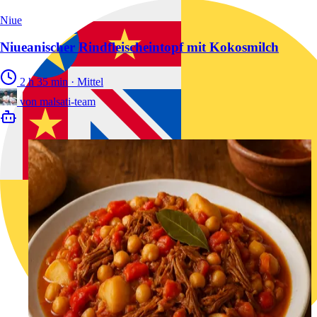
Niue
Niueanischer Rindfleischeintopf mit Kokosmilch
2 h 35 min
·
Mittel
von
malsati-team