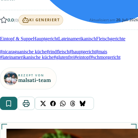
0.0
(0)
Aktualisiert am
20. Juli 2026
KI GENERIERT
Eintopf & Suppe
Hauptgericht
Lateinamerikanisch
Fleischgerichte
#nicaraguanische küche
#rindfleisch
#hauptgericht
#mais
#lateinamerikanische küche
#glutenfrei
#eintopf
#schmorgericht
REZEPT VON
malsati-team