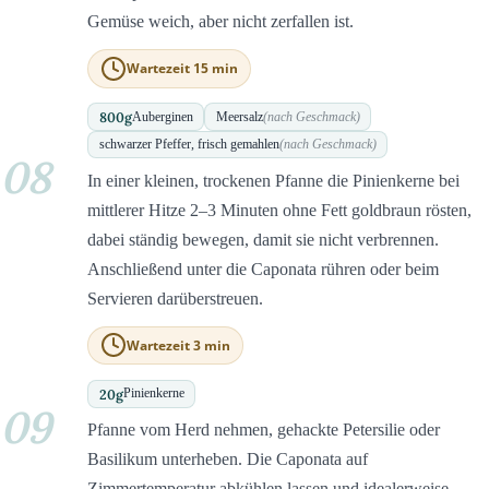
Gemüse weich, aber nicht zerfallen ist.
Wartezeit 15 min
800
g
Auberginen
Meersalz
(nach Geschmack)
schwarzer Pfeffer, frisch gemahlen
(nach Geschmack)
08
In einer kleinen, trockenen Pfanne die Pinienkerne bei
mittlerer Hitze 2–3 Minuten ohne Fett goldbraun rösten,
dabei ständig bewegen, damit sie nicht verbrennen.
Anschließend unter die Caponata rühren oder beim
Servieren darüberstreuen.
Wartezeit 3 min
20
g
Pinienkerne
09
Pfanne vom Herd nehmen, gehackte Petersilie oder
Basilikum unterheben. Die Caponata auf
Zimmertemperatur abkühlen lassen und idealerweise