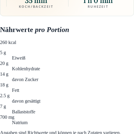
35 min
1 h 0 min
KOCH/BACKZEIT
RUHEZEIT
Nährwerte
pro Portion
260
kcal
5 g
Eiweiß
20 g
Kohlenhydrate
14 g
davon Zucker
18 g
Fett
2.5 g
davon gesättigt
7 g
Ballaststoffe
700 mg
Natrium
Angaben sind Richtwerte und können je nach Zutaten variieren.