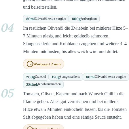
und beiseitestellen.
80
ml
800
g
Olivenöl, extra vergine
Auberginen
04
Im restlichen Olivenöl die Zwiebeln bei mittlerer Hitze 5–
7 Minuten glasig und leicht goldgelb schmoren.
Stangensellerie und Knoblauch zugeben und weitere 3–4
Minuten mitdünsten, bis alles weich wird und duftet.
Wartezeit 7 min
200
g
150
g
80
ml
Zwiebel
Stangensellerie
Olivenöl, extra vergine
2
Stück
Knoblauchzehen
05
Tomaten, Oliven, Kapern und nach Wunsch Chili in die
Pfanne geben. Alles gut vermischen und bei mittlerer
Hitze etwa 5 Minuten einköcheln lassen, bis die Tomaten
Saft abgegeben haben und eine sämige Sauce entsteht.