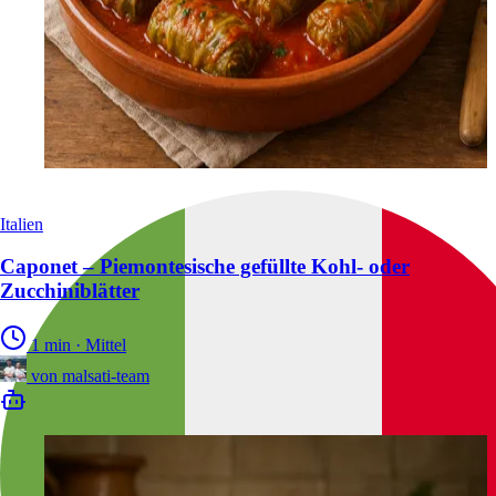
Italien
Caponet – Piemontesische gefüllte Kohl- oder
Zucchiniblätter
1 min
·
Mittel
von
malsati-team