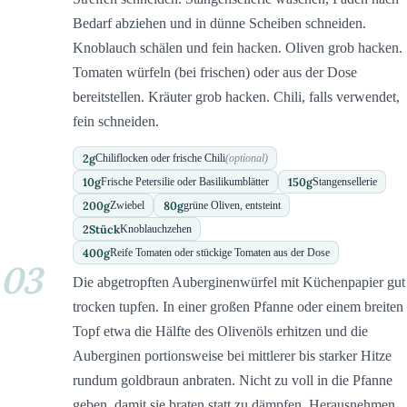
Bedarf abziehen und in dünne Scheiben schneiden.
Knoblauch schälen und fein hacken. Oliven grob hacken.
Tomaten würfeln (bei frischen) oder aus der Dose
bereitstellen. Kräuter grob hacken. Chili, falls verwendet,
fein schneiden.
2
g
Chiliflocken oder frische Chili
(optional)
10
g
150
g
Frische Petersilie oder Basilikumblätter
Stangensellerie
200
g
80
g
Zwiebel
grüne Oliven, entsteint
2
Stück
Knoblauchzehen
400
g
Reife Tomaten oder stückige Tomaten aus der Dose
03
Die abgetropften Auberginenwürfel mit Küchenpapier gut
trocken tupfen. In einer großen Pfanne oder einem breiten
Topf etwa die Hälfte des Olivenöls erhitzen und die
Auberginen portionsweise bei mittlerer bis starker Hitze
rundum goldbraun anbraten. Nicht zu voll in die Pfanne
geben, damit sie braten statt zu dämpfen. Herausnehmen