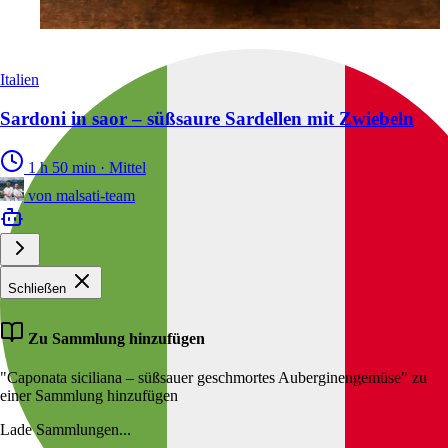
Italien
Sardoni in saor – süßsaure Sardellen mit Zwiebeln
1 h 50 min
·
Mittel
von
malsati-team
Schließen
Zu Sammlung hinzufügen
"Caponata siciliana – süßsauer geschmortes Auberginengemüse" zu
einer Sammlung hinzufügen
Lade Sammlungen...