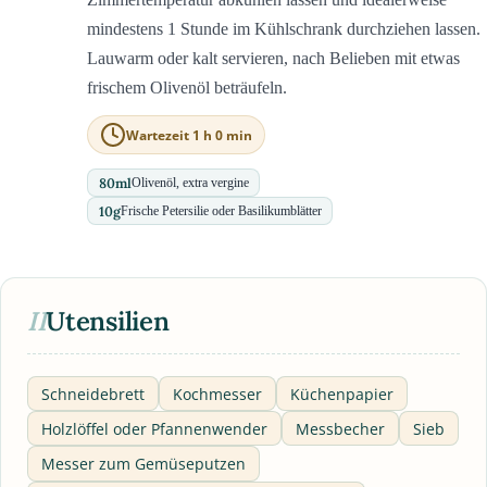
mindestens 1 Stunde im Kühlschrank durchziehen lassen.
Lauwarm oder kalt servieren, nach Belieben mit etwas
frischem Olivenöl beträufeln.
Wartezeit 1 h 0 min
80
ml
Olivenöl, extra vergine
10
g
Frische Petersilie oder Basilikumblätter
II
Utensilien
Schneidebrett
Kochmesser
Küchenpapier
Holzlöffel oder Pfannenwender
Messbecher
Sieb
Messer zum Gemüseputzen