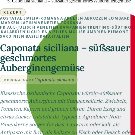
Caponata siciliana – süßsauer geschmortes Auberginengemüse
REZEPT
·
AOSTATAL
·
EMILIA-ROMAGNA
·
APULIEN
·
ABRUZZEN
·
LOMBARDEI
·
MARKEN
·
LATIUM
·
VENETIEN
·
TOSKANA
·
FRIAUL-JULISCH VENETIEN
·
KAMPANIEN
·
TRENTINO-SÜDTIROL
·
KALABRIEN
·
LIGURIEN
·
SIZILIEN
·
MOLISE
·
UMBRIEN
·
PIEMONT
·
SARDINIEN
·
BASILIKATA
·
ITALIEN
Caponata siciliana – süßsauer
geschmortes
Auberginengemüse
Caponata siciliana
ORIGINALNAME
Klassische sizilianische Caponata: würzig-süßsauer
geschmorte Auberginen mit Stangensellerie, Zwiebeln,
Tomaten, Kapern und grünen Oliven. Durch Essig und
etwas Zucker entsteht die typische Agrodolce-Note,
Pinienkerne sorgen für Biss. Lauwarm oder kalt, als
Antipasto mit Brot, als Beilage zu Fisch oder Fleisch oder