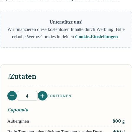
Unterstütze uns!
Wir finanzieren diese kostenlosen Inhalte durch Werbung. Bitte
erlaube Werbe-Cookies in deinen
Cookie-Einstellungen
.
I
Zutaten
PORTIONEN
Caponata
800
g
Auberginen
400
g
Reife Tomaten oder stückige Tomaten aus der Dose