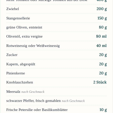
200
g
Zwiebel
150
g
Stangensellerie
80
g
grüne Oliven, entsteint
80
ml
Olivenöl, extra vergine
40
ml
Rotweinessig oder Weißweinessig
20
g
Zucker
20
g
Kapern, abgespült
20
g
Pinienkerne
2
Stück
Knoblauchzehen
Meersalz
nach Geschmack
schwarzer Pfeffer, frisch gemahlen
nach Geschmack
10
g
Frische Petersilie oder Basilikumblätter