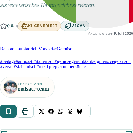
als vegetarisches Hauptgericht servieren.
0.0
(0)
KI GENERIERT
VEGAN
Aktualisiert am
9. Juli 2026
Beilage
Hauptgericht
Vorspeise
Gemüse
#beilage
#antipasti
#italienisch
#gemüsegericht
#auberginen
#vegetarisch
#vegan
#sizilianisch
#meal prep
#sommerküche
REZEPT VON
malsati-team