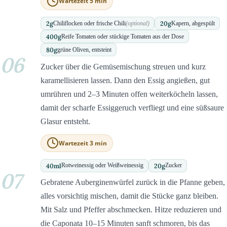
Wartezeit 5 min
2
g
20
g
Chiliflocken oder frische Chili
(optional)
Kapern, abgespült
400
g
Reife Tomaten oder stückige Tomaten aus der Dose
80
g
grüne Oliven, entsteint
06
Zucker über die Gemüsemischung streuen und kurz
karamellisieren lassen. Dann den Essig angießen, gut
umrühren und 2–3 Minuten offen weiterköcheln lassen,
damit der scharfe Essiggeruch verfliegt und eine süßsaure
Glasur entsteht.
Wartezeit 3 min
40
ml
20
g
Rotweinessig oder Weißweinessig
Zucker
07
Gebratene Auberginenwürfel zurück in die Pfanne geben,
alles vorsichtig mischen, damit die Stücke ganz bleiben.
Mit Salz und Pfeffer abschmecken. Hitze reduzieren und
die Caponata 10–15 Minuten sanft schmoren, bis das