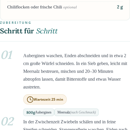
2
g
Chiliflocken oder frische Chili
optional
ZUBEREITUNG
Schritt für
Schritt
01
Auberginen waschen, Enden abschneiden und in etwa 2
cm große Würfel schneiden. In ein Sieb geben, leicht mit
Meersalz bestreuen, mischen und 20–30 Minuten
abtropfen lassen, damit Bitterstoffe und etwas Wasser
austreten.
Wartezeit 25 min
800
g
Auberginen
Meersalz
(nach Geschmack)
02
In der Zwischenzeit Zwiebeln schälen und in feine
Streifen schneiden. Stangensellerie waschen, Fäden nach