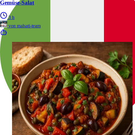
Gemüse-Salat
3 h
von
malsati-team