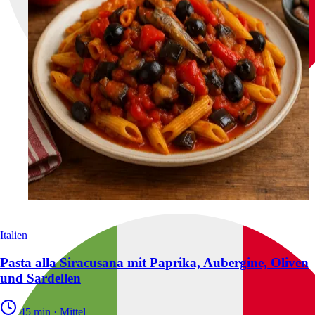
Italien
Pasta alla Siracusana mit Paprika, Aubergine, Oliven
und Sardellen
45 min
·
Mittel