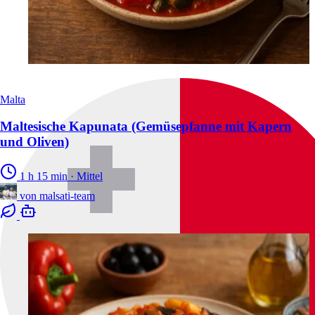
Malta
Maltesische Kapunata (Gemüsepfanne mit Kapern
und Oliven)
1 h 15 min
·
Mittel
von
malsati-team