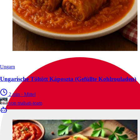
Ungarn
Ungarische Töltött Káposzta (Gefüllte Kohlrouladen)
2 min
·
Mittel
von
malsati-team