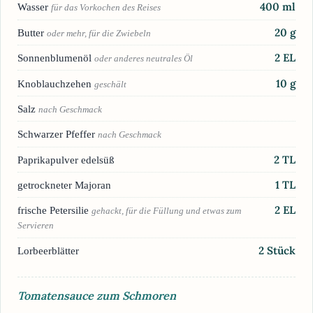
400
ml
Wasser
für das Vorkochen des Reises
20
g
Butter
oder mehr, für die Zwiebeln
2
EL
Sonnenblumenöl
oder anderes neutrales Öl
10
g
Knoblauchzehen
geschält
Salz
nach Geschmack
Schwarzer Pfeffer
nach Geschmack
2
TL
Paprikapulver edelsüß
1
TL
getrockneter Majoran
2
EL
frische Petersilie
gehackt, für die Füllung und etwas zum
Servieren
2
Stück
Lorbeerblätter
Tomatensauce zum Schmoren