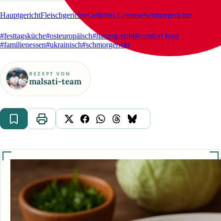
Hauptgericht
Fleischgerichte
Gefülltes Gemüse
Schmorgerichte
#festtagsküche
#osteuropäisch
#hauptgericht
#comfort food
#familienessen
#ukrainisch
#schmorgericht
REZEPT VON
malsati-team