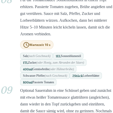
erhitzen. Passierte Tomaten zugeben, Brühe angießen und
gut verrühren. Sauce mit Salz, Pfeffer, Zucker und
Lorbeerblättern würzen. Aufkochen, dann bei mittlerer
Hitze 5–10 Minuten leicht köcheln lassen, damit sich die
Aromen verbinden.
Wartezeit 10 s
1
EL
Salz
(nach Geschmack)
Sonnenblumenöl
1
TL
Zucker
(oder Honig, zum Abrunden der Säure)
400
ml
Gemüsebrühe
(oder Hühnerbrühe)
2
Stück
Schwarzer Pfeffer
(nach Geschmack)
Lorbeerblätter
800
ml
Passierte Tomaten
09
Optional Sauerrahm in eine Schüssel geben und zunächst
mit etwas heißer Tomatensauce glattrühren (angleichen),
dann wieder in den Topf zurückgeben und einrühren,
damit die Sauce sämig wird, ohne zu gerinnen. Nochmals