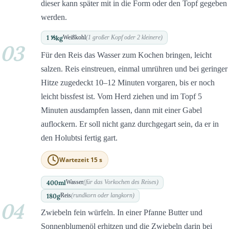
dieser kann später mit in die Form oder den Topf gegeben
werden.
1 ⅕
kg
Weißkohl
(1 großer Kopf oder 2 kleinere)
03
Für den Reis das Wasser zum Kochen bringen, leicht
salzen. Reis einstreuen, einmal umrühren und bei geringer
Hitze zugedeckt 10–12 Minuten vorgaren, bis er noch
leicht bissfest ist. Vom Herd ziehen und im Topf 5
Minuten ausdampfen lassen, dann mit einer Gabel
auflockern. Er soll nicht ganz durchgegart sein, da er in
den Holubtsi fertig gart.
Wartezeit 15 s
400
ml
Wasser
(für das Vorkochen des Reises)
180
g
Reis
(rundkorn oder langkorn)
04
Zwiebeln fein würfeln. In einer Pfanne Butter und
Sonnenblumenöl erhitzen und die Zwiebeln darin bei