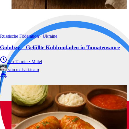
Russische Föderation · Ukraine
Golubzy – Gefüllte Kohlrouladen in Tomatensauce
2 h 15 min
·
Mittel
von
malsati-team