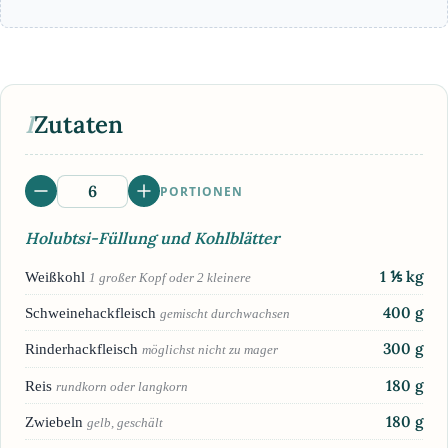
I
Zutaten
PORTIONEN
Holubtsi-Füllung und Kohlblätter
1 ⅕
kg
Weißkohl
1 großer Kopf oder 2 kleinere
400
g
Schweinehackfleisch
gemischt durchwachsen
300
g
Rinderhackfleisch
möglichst nicht zu mager
180
g
Reis
rundkorn oder langkorn
180
g
Zwiebeln
gelb, geschält