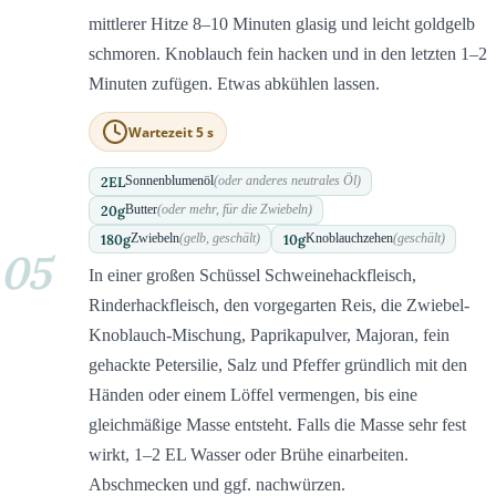
mittlerer Hitze 8–10 Minuten glasig und leicht goldgelb
schmoren. Knoblauch fein hacken und in den letzten 1–2
Minuten zufügen. Etwas abkühlen lassen.
Wartezeit 5 s
2
EL
Sonnenblumenöl
(oder anderes neutrales Öl)
20
g
Butter
(oder mehr, für die Zwiebeln)
180
g
10
g
Zwiebeln
(gelb, geschält)
Knoblauchzehen
(geschält)
05
In einer großen Schüssel Schweinehackfleisch,
Rinderhackfleisch, den vorgegarten Reis, die Zwiebel-
Knoblauch-Mischung, Paprikapulver, Majoran, fein
gehackte Petersilie, Salz und Pfeffer gründlich mit den
Händen oder einem Löffel vermengen, bis eine
gleichmäßige Masse entsteht. Falls die Masse sehr fest
wirkt, 1–2 EL Wasser oder Brühe einarbeiten.
Abschmecken und ggf. nachwürzen.