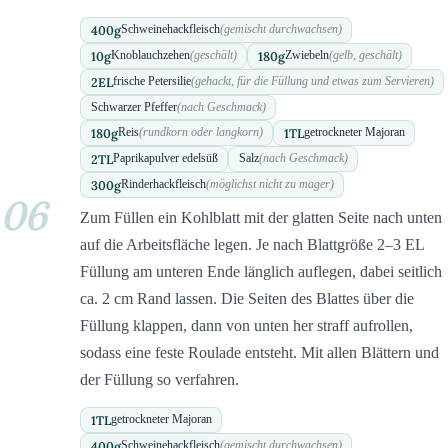
400
g
Schweinehackfleisch
(gemischt durchwachsen)
10
g
180
g
Knoblauchzehen
(geschält)
Zwiebeln
(gelb, geschält)
2
EL
frische Petersilie
(gehackt, für die Füllung und etwas zum Servieren)
Schwarzer Pfeffer
(nach Geschmack)
180
g
1
TL
Reis
(rundkorn oder langkorn)
getrockneter Majoran
2
TL
Paprikapulver edelsüß
Salz
(nach Geschmack)
300
g
Rinderhackfleisch
(möglichst nicht zu mager)
06
Zum Füllen ein Kohlblatt mit der glatten Seite nach unten
auf die Arbeitsfläche legen. Je nach Blattgröße 2–3 EL
Füllung am unteren Ende länglich auflegen, dabei seitlich
ca. 2 cm Rand lassen. Die Seiten des Blattes über die
Füllung klappen, dann von unten her straff aufrollen,
sodass eine feste Roulade entsteht. Mit allen Blättern und
der Füllung so verfahren.
1
TL
getrockneter Majoran
400
g
Schweinehackfleisch
(gemischt durchwachsen)