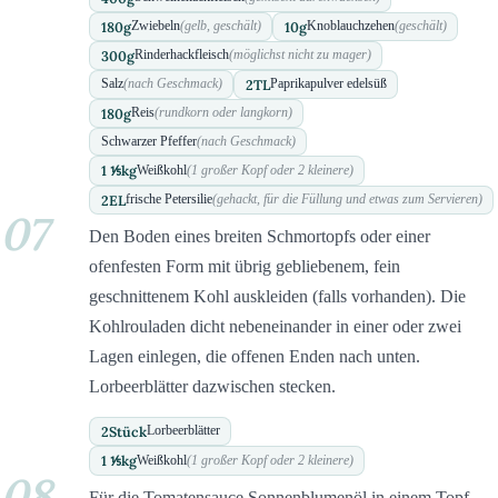
180
g
10
g
Zwiebeln
(gelb, geschält)
Knoblauchzehen
(geschält)
300
g
Rinderhackfleisch
(möglichst nicht zu mager)
2
TL
Salz
(nach Geschmack)
Paprikapulver edelsüß
180
g
Reis
(rundkorn oder langkorn)
Schwarzer Pfeffer
(nach Geschmack)
1 ⅕
kg
Weißkohl
(1 großer Kopf oder 2 kleinere)
2
EL
frische Petersilie
(gehackt, für die Füllung und etwas zum Servieren)
07
Den Boden eines breiten Schmortopfs oder einer
ofenfesten Form mit übrig gebliebenem, fein
geschnittenem Kohl auskleiden (falls vorhanden). Die
Kohlrouladen dicht nebeneinander in einer oder zwei
Lagen einlegen, die offenen Enden nach unten.
Lorbeerblätter dazwischen stecken.
2
Stück
Lorbeerblätter
1 ⅕
kg
Weißkohl
(1 großer Kopf oder 2 kleinere)
08
Für die Tomatensauce Sonnenblumenöl in einem Topf