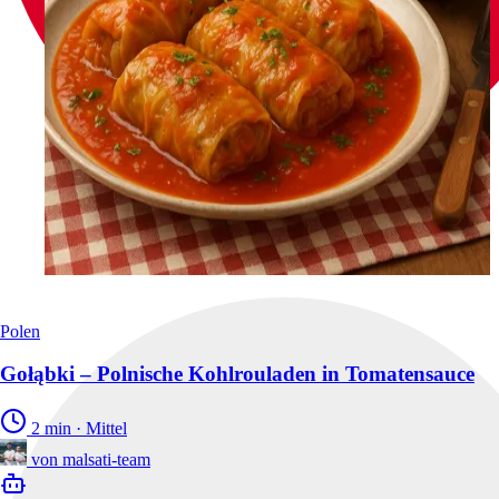
Polen
Gołąbki – Polnische Kohlrouladen in Tomatensauce
2 min
·
Mittel
von
malsati-team