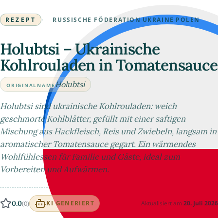
REZEPT
·
RUSSISCHE FÖDERATION
·
UKRAINE
·
POLEN
Holubtsi – Ukrainische
Kohlrouladen in Tomatensauce
Holubtsi
ORIGINALNAME
Holubtsi sind ukrainische Kohlrouladen: weich
geschmorte Kohlblätter, gefüllt mit einer saftigen
Mischung aus Hackfleisch, Reis und Zwiebeln, langsam in
aromatischer Tomatensauce gegart. Ein wärmendes
Wohlfühlessen für Familie und Gäste, ideal zum
Vorbereiten und Aufwärmen.
0.0
(0)
Aktualisiert am
20. Juli 2026
KI GENERIERT