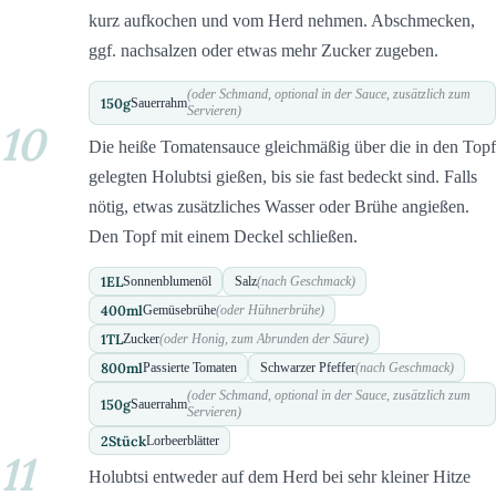
kurz aufkochen und vom Herd nehmen. Abschmecken,
ggf. nachsalzen oder etwas mehr Zucker zugeben.
(oder Schmand, optional in der Sauce, zusätzlich zum
150
g
Sauerrahm
Servieren)
10
Die heiße Tomatensauce gleichmäßig über die in den Topf
gelegten Holubtsi gießen, bis sie fast bedeckt sind. Falls
nötig, etwas zusätzliches Wasser oder Brühe angießen.
Den Topf mit einem Deckel schließen.
1
EL
Sonnenblumenöl
Salz
(nach Geschmack)
400
ml
Gemüsebrühe
(oder Hühnerbrühe)
1
TL
Zucker
(oder Honig, zum Abrunden der Säure)
800
ml
Passierte Tomaten
Schwarzer Pfeffer
(nach Geschmack)
(oder Schmand, optional in der Sauce, zusätzlich zum
150
g
Sauerrahm
Servieren)
2
Stück
Lorbeerblätter
11
Holubtsi entweder auf dem Herd bei sehr kleiner Hitze