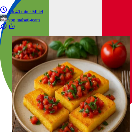
1 h 40 min
·
Mittel
von
malsati-team