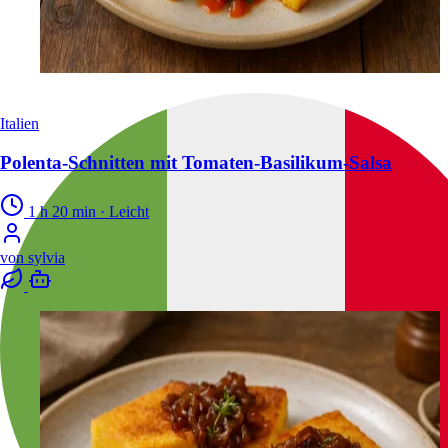
Italien
Polenta-Schnitten mit Tomaten-Basilikum-Salsa
1 h 20 min
·
Leicht
von
sylvia