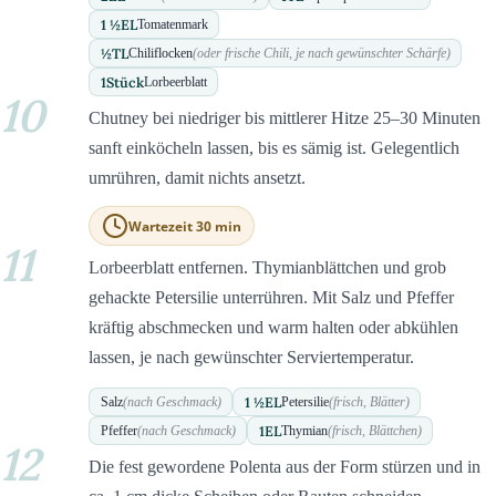
1 ½
EL
Tomatenmark
½
TL
Chiliflocken
(oder frische Chili, je nach gewünschter Schärfe)
1
Stück
Lorbeerblatt
10
Chutney bei niedriger bis mittlerer Hitze 25–30 Minuten
sanft einköcheln lassen, bis es sämig ist. Gelegentlich
umrühren, damit nichts ansetzt.
Wartezeit 30 min
11
Lorbeerblatt entfernen. Thymianblättchen und grob
gehackte Petersilie unterrühren. Mit Salz und Pfeffer
kräftig abschmecken und warm halten oder abkühlen
lassen, je nach gewünschter Serviertemperatur.
1 ½
EL
Salz
(nach Geschmack)
Petersilie
(frisch, Blätter)
1
EL
Pfeffer
(nach Geschmack)
Thymian
(frisch, Blättchen)
12
Die fest gewordene Polenta aus der Form stürzen und in