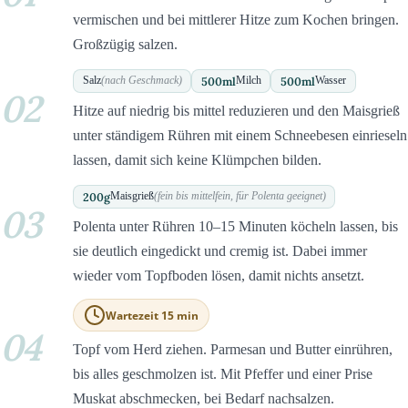
vermischen und bei mittlerer Hitze zum Kochen bringen.
Großzügig salzen.
500
ml
500
ml
Salz
(nach Geschmack)
Milch
Wasser
02
Hitze auf niedrig bis mittel reduzieren und den Maisgrieß
unter ständigem Rühren mit einem Schneebesen einrieseln
lassen, damit sich keine Klümpchen bilden.
200
g
Maisgrieß
(fein bis mittelfein, für Polenta geeignet)
03
Polenta unter Rühren 10–15 Minuten köcheln lassen, bis
sie deutlich eingedickt und cremig ist. Dabei immer
wieder vom Topfboden lösen, damit nichts ansetzt.
Wartezeit 15 min
04
Topf vom Herd ziehen. Parmesan und Butter einrühren,
bis alles geschmolzen ist. Mit Pfeffer und einer Prise
Muskat abschmecken, bei Bedarf nachsalzen.