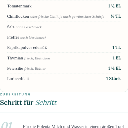
1 ½
EL
Tomatenmark
½
TL
Chiliflocken
oder frische Chili, je nach gewünschter Schärfe
Salz
nach Geschmack
Pfeffer
nach Geschmack
1
TL
Paprikapulver edelsüß
1
EL
Thymian
frisch, Blättchen
1 ½
EL
Petersilie
frisch, Blätter
1
Stück
Lorbeerblatt
ZUBEREITUNG
Schritt für
Schritt
01
Für die Polenta Milch und Wasser in einem großen Topf