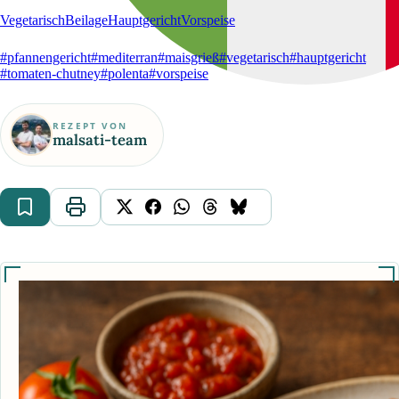
Vegetarisch
Beilage
Hauptgericht
Vorspeise
#pfannengericht
#mediterran
#maisgrieß
#vegetarisch
#hauptgericht
#tomaten-chutney
#polenta
#vorspeise
REZEPT VON
malsati-team