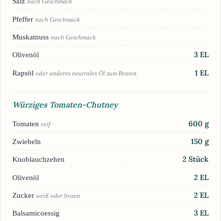
Salz
nach Geschmack
Pfeffer
nach Geschmack
Muskatnuss
nach Geschmack
3
EL
Olivenöl
1
EL
Rapsöl
oder anderes neutrales Öl zum Braten
Würziges Tomaten-Chutney
600
g
Tomaten
reif
150
g
Zwiebeln
2
Stück
Knoblauchzehen
2
EL
Olivenöl
2
EL
Zucker
weiß oder braun
3
EL
Balsamicoessig