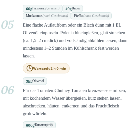
60
g
40
g
Parmesan
(gerieben)
Butter
Muskatnuss
(nach Geschmack)
Pfeffer
(nach Geschmack)
05
Eine flache Auflaufform oder ein Blech dünn mit 1 EL
Olivenöl einpinseln. Polenta hineingießen, glatt streichen
(ca. 1,5–2 cm dick) und vollständig abkühlen lassen, dann
mindestens 1–2 Stunden im Kühlschrank fest werden
lassen.
Wartezeit 2 h 0 min
3
EL
Olivenöl
06
Für das Tomaten-Chutney Tomaten kreuzweise einritzen,
mit kochendem Wasser übergießen, kurz stehen lassen,
abschrecken, häuten, entkernen und das Fruchtfleisch
grob würfeln.
600
g
Tomaten
(reif)