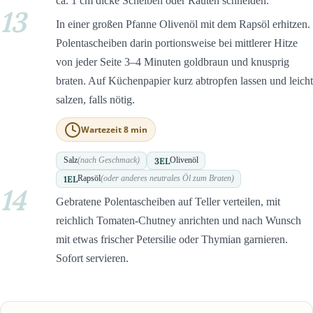
ca. 1 cm dicke Scheiben oder Rauten schneiden.
13
In einer großen Pfanne Olivenöl mit dem Rapsöl erhitzen.
Polentascheiben darin portionsweise bei mittlerer Hitze
von jeder Seite 3–4 Minuten goldbraun und knusprig
braten. Auf Küchenpapier kurz abtropfen lassen und leicht
salzen, falls nötig.
Wartezeit 8 min
3
EL
Salz
(nach Geschmack)
Olivenöl
1
EL
Rapsöl
(oder anderes neutrales Öl zum Braten)
14
Gebratene Polentascheiben auf Teller verteilen, mit
reichlich Tomaten-Chutney anrichten und nach Wunsch
mit etwas frischer Petersilie oder Thymian garnieren.
Sofort servieren.