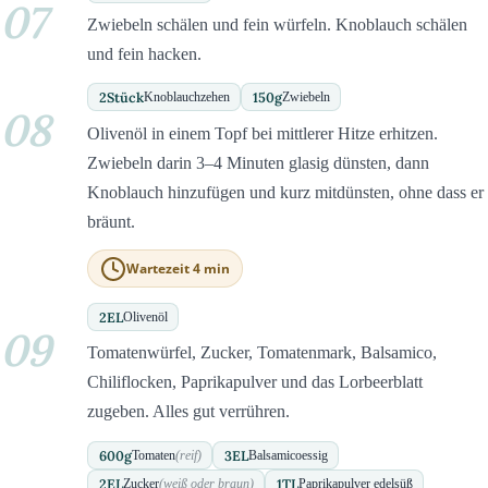
07
Zwiebeln schälen und fein würfeln. Knoblauch schälen
und fein hacken.
2
Stück
150
g
Knoblauchzehen
Zwiebeln
08
Olivenöl in einem Topf bei mittlerer Hitze erhitzen.
Zwiebeln darin 3–4 Minuten glasig dünsten, dann
Knoblauch hinzufügen und kurz mitdünsten, ohne dass er
bräunt.
Wartezeit 4 min
2
EL
Olivenöl
09
Tomatenwürfel, Zucker, Tomatenmark, Balsamico,
Chiliflocken, Paprikapulver und das Lorbeerblatt
zugeben. Alles gut verrühren.
600
g
3
EL
Tomaten
(reif)
Balsamicoessig
2
EL
1
TL
Zucker
(weiß oder braun)
Paprikapulver edelsüß