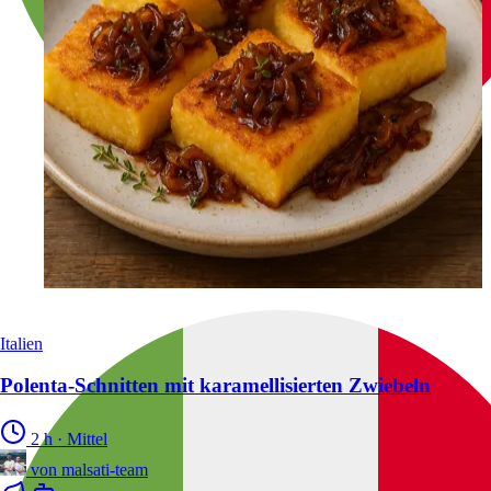
Italien
Polenta-Schnitten mit karamellisierten Zwiebeln
2 h
·
Mittel
von
malsati-team