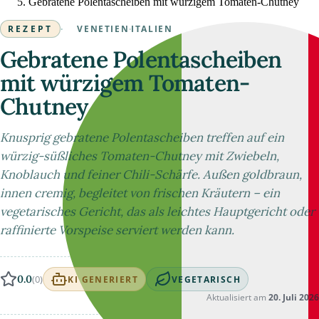
Gebratene Polentascheiben mit würzigem Tomaten-Chutney
REZEPT
·
VENETIEN
·
ITALIEN
Gebratene Polentascheiben
mit würzigem Tomaten-
Chutney
Knusprig gebratene Polentascheiben treffen auf ein
würzig-süßliches Tomaten-Chutney mit Zwiebeln,
Knoblauch und feiner Chili-Schärfe. Außen goldbraun,
innen cremig, begleitet von frischen Kräutern – ein
vegetarisches Gericht, das als leichtes Hauptgericht oder
raffinierte Vorspeise serviert werden kann.
0.0
(0)
KI GENERIERT
VEGETARISCH
Aktualisiert am
20. Juli 2026