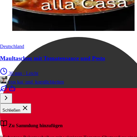
Deutschland
Maultaschen mit Tomatensauce und Pesto
30 min
·
Leicht
von
kai_und_koestlichkeiten
Schließen
Zu Sammlung hinzufügen