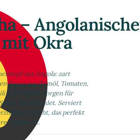
a – Angolanische
 mit Okra
eintopf aus Angola: zart
en Sauce aus Palmöl, Tomaten,
li und Paprika sorgen für
uce leicht bindet. Serviert
erzhaftes Gericht, das perfekt
e Anlässe ist.