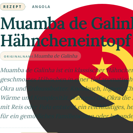
REZEPT
·
ANGOLA
Muamba de Galinh
Hähncheneintopf
Muamba de Galinha
ORIGINALNAME
Muamba de Galinha ist ein klassischer Hähnchen
geschmortes Hähnchen in einer tief aromatisch
Okra und Erdnussbutter. Knoblauch, Ingwer, Chi
Wärme und Komplexität, während die Okra die Sa
mit Reis oder Fufu entsteht ein reichhaltiges, h
für ein gemütliches Familienessen oder besonder