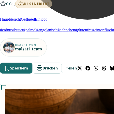
0.0
(0)
KI GENERIERT
Hauptgericht
Geflügel
Eintopf
#erdnussbutter
#palmöl
#angolanisch
#hähnchen
#glutenfrei
#eintopf
#sch
REZEPT VON
malsati-team
Speichern
Drucken
Teilen