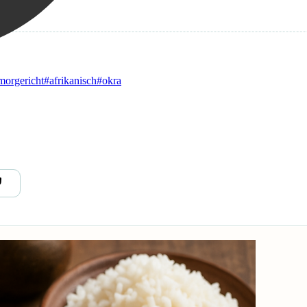
morgericht
#afrikanisch
#okra