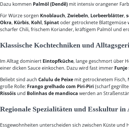
Dazu kommen
Palmöl (Dendê)
mit intensiv orangener Far
Für Würze sorgen
Knoblauch
,
Zwiebeln
,
Lorbeerblätter
,
s
Okra
,
Kürbis
,
Kohl
,
Spinat
oder getrocknete Blattgemüse 
scharfer Chili, frischem Koriander, kräftigem Palmöl und
Klassische Kochtechniken und Alltagsgeri
Im Alltag dominiert
Eintopfküche
, lange geschmort über H
einer dicken Sauce einkochen. Dazu wird fast immer
Funje
Beliebt sind auch
Calulu de Peixe
mit getrocknetem Fisch,
große Rolle:
Frango grelhado com Piri-Piri
(scharf gegrillt
Rissóis
und
Bolinhas de mandioca
werden an Straßenstän
Regionale Spezialitäten und Esskultur in
Essgewohnheiten unterscheiden sich zwischen Küste und H