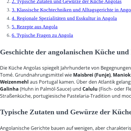
2.
Typische Zutaten und Gewürze der Küche Angolas
3.
Klassische Kochtechniken und Alltagsgerichte in Ango
4.
Regionale Spezialitäten und Esskultur in Angola
5.
Rezepte aus Angola
6.
Typische Fragen zu Angola
Geschichte der angolanischen Küche und 
Die Küche Angolas spiegelt Jahrhunderte von Begegnungen w
Tomé. Grundnahrungsmittel wie
Maisbrei (Funje)
,
Maniok
Weizenmehl
aus Portugal kamen. Über den Atlantik gelan
Galinha
(Huhn in Palmöl-Sauce) und
Calulu
(Fisch- oder F
Straßenküche, portugiesische Pastelaria-Tradition und mod
Typische Zutaten und Gewürze der Küch
Angolanische Gerichte bauen auf wenigen, aber charakteris