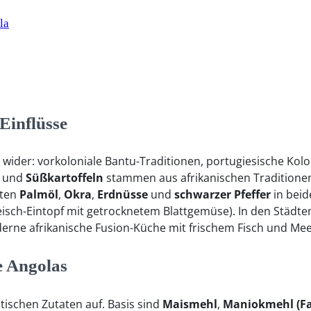
la
Einflüsse
ider: vorkoloniale Bantu-Traditionen, portugiesische Kolo
und
Süßkartoffeln
stammen aus afrikanischen Tradition
gten
Palmöl
,
Okra
,
Erdnüsse
und
schwarzer Pfeffer
in beid
leisch-Eintopf mit getrocknetem Blattgemüse). In den Städt
erne afrikanische Fusion-Küche mit frischem Fisch und Mee
e Angolas
tischen Zutaten auf. Basis sind
Maismehl
,
Maniokmehl (Fa