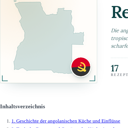
R
Die an
tropisc
scharf
17
REZEP
Inhaltsverzeichnis
1.
Geschichte der angolanischen Küche und Einflüsse