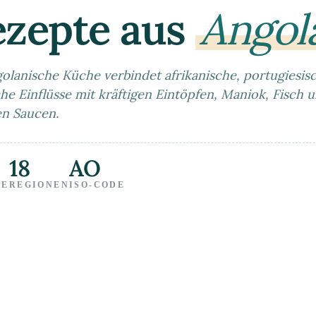
ezepte aus
Angol
golanische Küche verbindet afrikanische, portugiesis
he Einflüsse mit kräftigen Eintöpfen, Maniok, Fisch 
en Saucen.
18
AO
TE
REGIONEN
ISO-CODE