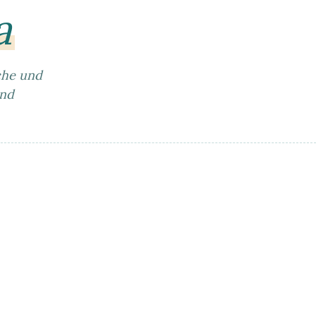
a
che und
und