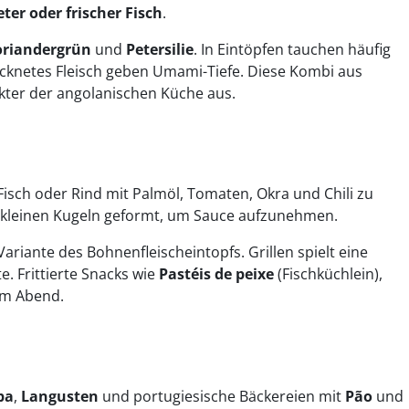
ter oder frischer Fisch
.
oriandergrün
und
Petersilie
. In Eintöpfen tauchen häufig
ocknetes Fleisch geben Umami-Tiefe. Diese Kombi aus
kter der angolanischen Küche aus.
Fisch oder Rind mit Palmöl, Tomaten, Okra und Chili zu
zu kleinen Kugeln geformt, um Sauce aufzunehmen.
 Variante des Bohnenfleischeintopfs. Grillen spielt eine
e. Frittierte Snacks wie
Pastéis de peixe
(Fischküchlein),
am Abend.
pa
,
Langusten
und portugiesische Bäckereien mit
Pão
und