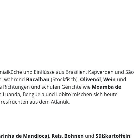
nialküche und Einflüsse aus Brasilien, Kapverden und São
en, während
Bacalhau
(Stockfisch),
Olivenöl
,
Wein
und
e Richtungen und schufen Gerichte wie
Moamba de
en Luanda, Benguela und Lobito mischen sich heute
resfrüchten aus dem Atlantik.
rinha de Mandioca)
,
Reis
,
Bohnen
und
Süßkartoffeln
.