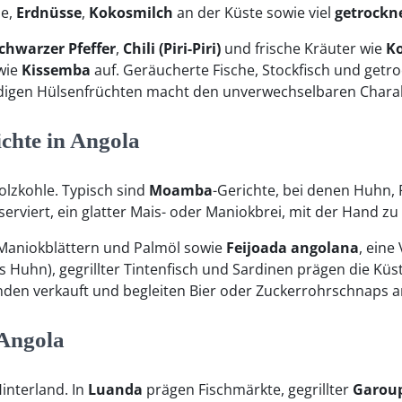
be,
Erdnüsse
,
Kokosmilch
an der Küste sowie viel
getrockne
chwarzer Pfeffer
,
Chili (Piri-Piri)
und frische Kräuter wie
K
wie
Kissemba
auf. Geräucherte Fische, Stockfisch und getr
 erdigen Hülsenfrüchten macht den unverwechselbaren Chara
chte in Angola
olzkohle. Typisch sind
Moamba
-Gerichte, bei denen Huhn, 
serviert, ein glatter Mais- oder Maniokbrei, mit der Hand 
 Maniokblättern und Palmöl sowie
Feijoada angolana
, eine
es Huhn), gegrillter Tintenfisch und Sardinen prägen die Küst
den verkauft und begleiten Bier oder Zuckerrohrschnaps 
 Angola
interland. In
Luanda
prägen Fischmärkte, gegrillter
Garou