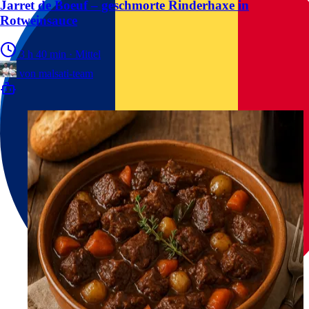
Jarret de Boeuf – geschmorte Rinderhaxe in
Rotweinsauce
3 h 40 min
·
Mittel
von
malsati-team