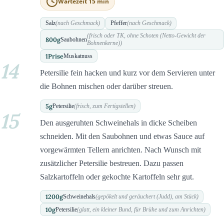
Wartezeit 15 min
Salz
(nach Geschmack)
Pfeffer
(nach Geschmack)
(frisch oder TK, ohne Schoten (Netto-Gewicht der
800
g
Saubohnen
Bohnenkerne))
1
Prise
Muskatnuss
14
Petersilie fein hacken und kurz vor dem Servieren unter
die Bohnen mischen oder darüber streuen.
5
g
Petersilie
(frisch, zum Fertigstellen)
15
Den ausgeruhten Schweinehals in dicke Scheiben
schneiden. Mit den Saubohnen und etwas Sauce auf
vorgewärmten Tellern anrichten. Nach Wunsch mit
zusätzlicher Petersilie bestreuen. Dazu passen
Salzkartoffeln oder gekochte Kartoffeln sehr gut.
1200
g
Schweinehals
(gepökelt und geräuchert (Judd), am Stück)
10
g
Petersilie
(glatt, ein kleiner Bund, für Brühe und zum Anrichten)