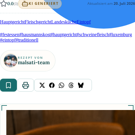
0.0
(0)
Aktualisiert am
20. Juli 2026
KI GENERIERT
Hauptgericht
Fleischgericht
Landesküche
Eintopf
#festessen
#hausmannskost
#hauptgericht
#schweinefleisch
#luxemburg
#eintopf
#traditionell
REZEPT VON
malsati-team