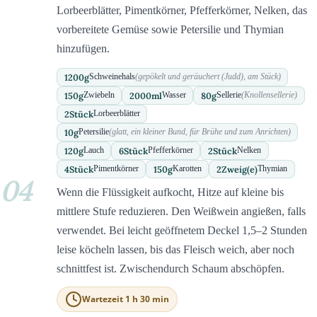
Lorbeerblätter, Pimentkörner, Pfefferkörner, Nelken, das
vorbereitete Gemüse sowie Petersilie und Thymian
hinzufügen.
1200
g
Schweinehals
(gepökelt und geräuchert (Judd), am Stück)
150
g
2000
ml
80
g
Zwiebeln
Wasser
Sellerie
(Knollensellerie)
2
Stück
Lorbeerblätter
10
g
Petersilie
(glatt, ein kleiner Bund, für Brühe und zum Anrichten)
120
g
6
Stück
2
Stück
Lauch
Pfefferkörner
Nelken
4
Stück
150
g
2
Zweig(e)
Pimentkörner
Karotten
Thymian
04
Wenn die Flüssigkeit aufkocht, Hitze auf kleine bis
mittlere Stufe reduzieren. Den Weißwein angießen, falls
verwendet. Bei leicht geöffnetem Deckel 1,5–2 Stunden
leise köcheln lassen, bis das Fleisch weich, aber noch
schnittfest ist. Zwischendurch Schaum abschöpfen.
Wartezeit 1 h 30 min