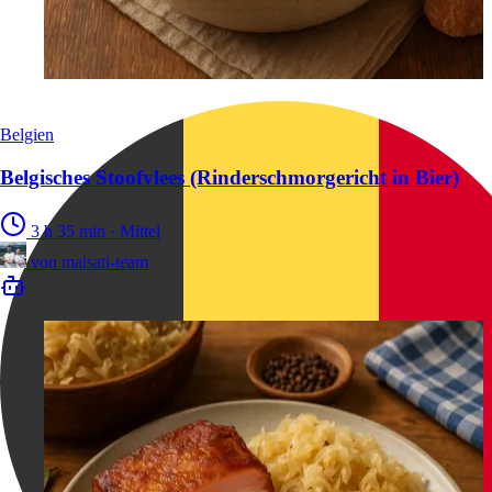
Belgien
Belgisches Stoofvlees (Rinderschmorgericht in Bier)
3 h 35 min
·
Mittel
von
malsati-team