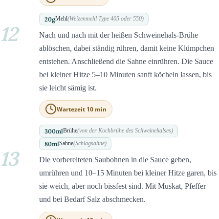
20
g
Mehl
(Weizenmehl Type 405 oder 550)
12
Nach und nach mit der heißen Schweinehals-Brühe
ablöschen, dabei ständig rühren, damit keine Klümpchen
entstehen. Anschließend die Sahne einrühren. Die Sauce
bei kleiner Hitze 5–10 Minuten sanft köcheln lassen, bis
sie leicht sämig ist.
Wartezeit 10 min
300
ml
Brühe
(von der Kochbrühe des Schweinehalses)
80
ml
Sahne
(Schlagsahne)
13
Die vorbereiteten Saubohnen in die Sauce geben,
umrühren und 10–15 Minuten bei kleiner Hitze garen, bis
sie weich, aber noch bissfest sind. Mit Muskat, Pfeffer
und bei Bedarf Salz abschmecken.