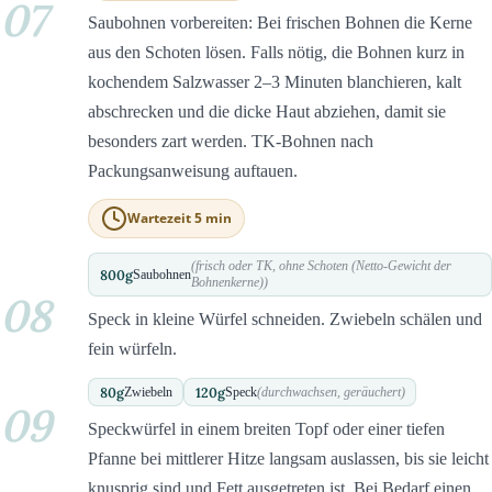
07
Saubohnen vorbereiten: Bei frischen Bohnen die Kerne
aus den Schoten lösen. Falls nötig, die Bohnen kurz in
kochendem Salzwasser 2–3 Minuten blanchieren, kalt
abschrecken und die dicke Haut abziehen, damit sie
besonders zart werden. TK-Bohnen nach
Packungsanweisung auftauen.
Wartezeit 5 min
(frisch oder TK, ohne Schoten (Netto-Gewicht der
800
g
Saubohnen
Bohnenkerne))
08
Speck in kleine Würfel schneiden. Zwiebeln schälen und
fein würfeln.
80
g
120
g
Zwiebeln
Speck
(durchwachsen, geräuchert)
09
Speckwürfel in einem breiten Topf oder einer tiefen
Pfanne bei mittlerer Hitze langsam auslassen, bis sie leicht
knusprig sind und Fett ausgetreten ist. Bei Bedarf einen