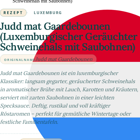
Schweinehals mit Saubohnen)
REZEPT
·
LUXEMBURG
Judd mat Gaardebounen
(Luxemburgischer Geräuchter
Schweinehals mit Saubohnen)
Judd mat Gaardebounen
ORIGINALNAME
Judd mat Gaardebounen ist ein luxemburgischer
Klassiker: langsam gegarter, geräucherter Schweinehals
in aromatischer Brühe mit Lauch, Karotten und Kräutern,
serviert mit zarten Saubohnen in einer leichten
Specksauce. Deftig, rustikal und voll kräftiger
Röstaromen – perfekt für gemütliche Wintertage oder
festliche Familientafeln.