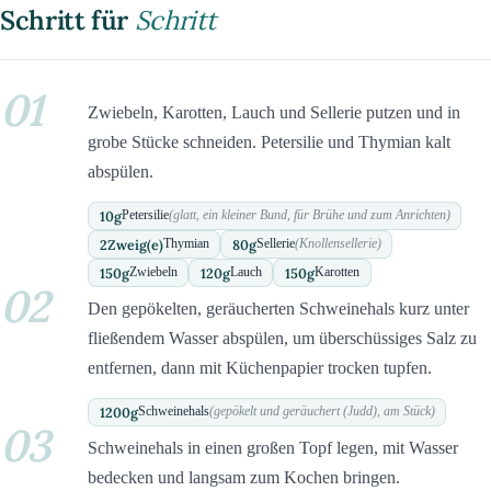
Schritt für
Schritt
01
Zwiebeln, Karotten, Lauch und Sellerie putzen und in
grobe Stücke schneiden. Petersilie und Thymian kalt
abspülen.
10
g
Petersilie
(glatt, ein kleiner Bund, für Brühe und zum Anrichten)
2
Zweig(e)
80
g
Thymian
Sellerie
(Knollensellerie)
150
g
120
g
150
g
Zwiebeln
Lauch
Karotten
02
Den gepökelten, geräucherten Schweinehals kurz unter
fließendem Wasser abspülen, um überschüssiges Salz zu
entfernen, dann mit Küchenpapier trocken tupfen.
1200
g
Schweinehals
(gepökelt und geräuchert (Judd), am Stück)
03
Schweinehals in einen großen Topf legen, mit Wasser
bedecken und langsam zum Kochen bringen.