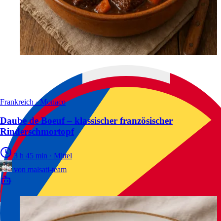
Frankreich · Monaco
Daube de Boeuf – klassischer französischer
Rinderschmortopf
3 h 45 min
·
Mittel
von
malsati-team