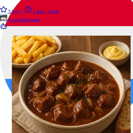
5.0
(1)
·
1 min
·
Leicht
von
malsati-team