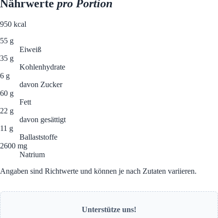
Nährwerte
pro Portion
950
kcal
55 g
Eiweiß
35 g
Kohlenhydrate
6 g
davon Zucker
60 g
Fett
22 g
davon gesättigt
11 g
Ballaststoffe
2600 mg
Natrium
Angaben sind Richtwerte und können je nach Zutaten variieren.
Unterstütze uns!