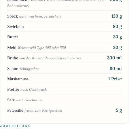
Bohnenkerne)
120
g
Speck
durchwachsen, geräuchert
80
g
Zwiebeln
30
g
Butter
20
g
Mehl
Weizenmehl Type 405 oder 550
300
ml
Brühe
von der Kochbrühe des Schweinehalses
80
ml
Sahne
Schlagsahne
1
Prise
Muskatnuss
Pfeffer
nach Geschmack
Salz
nach Geschmack
5
g
Petersilie
frisch, zum Fertigstellen
ZUBEREITUNG