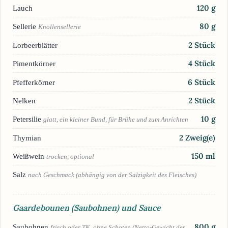
120
g
Lauch
80
g
Sellerie
Knollensellerie
2
Stück
Lorbeerblätter
4
Stück
Pimentkörner
6
Stück
Pfefferkörner
2
Stück
Nelken
10
g
Petersilie
glatt, ein kleiner Bund, für Brühe und zum Anrichten
2
Zweig(e)
Thymian
150
ml
Weißwein
trocken, optional
Salz
nach Geschmack (abhängig von der Salzigkeit des Fleisches)
Gaardebounen (Saubohnen) und Sauce
800
g
Saubohnen
frisch oder TK, ohne Schoten (Netto-Gewicht der