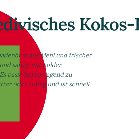
edivisches Kokos-
Fladenbrot aus Mehl und frischer
nd saftig, mit milder
 Es passt hervorragend zu
tter oder Honig und ist schnell