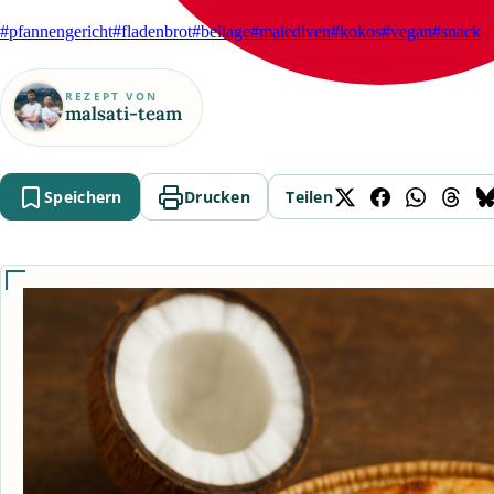
#pfannengericht
#fladenbrot
#beilage
#malediven
#kokos
#vegan
#snack
REZEPT VON
malsati-team
Speichern
Drucken
Teilen