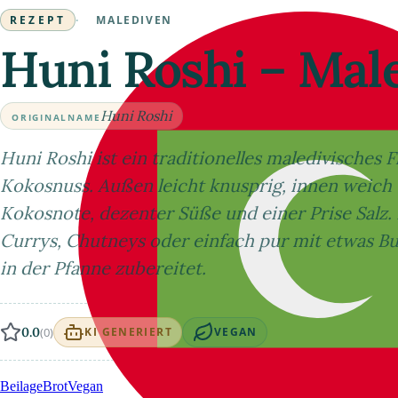
REZEPT
·
MALEDIVEN
Huni Roshi – Mal
Huni Roshi
ORIGINALNAME
Huni Roshi ist ein traditionelles maledivisches 
Kokosnuss. Außen leicht knusprig, innen weich u
Kokosnote, dezenter Süße und einer Prise Salz.
Currys, Chutneys oder einfach pur mit etwas Bu
in der Pfanne zubereitet.
0.0
(0)
KI GENERIERT
VEGAN
Beilage
Brot
Vegan