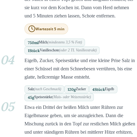
sie kurz vor dem Kochen ist. Dann vom Herd nehmen
und 5 Minuten ziehen lassen, Schote entfernen.
Wartezeit 5 min
750
ml
Milch
(mindestens 3,5 % Fett)
1
Stück
Vanilleschote
(oder 2 TL Vanilleextrakt)
04
Eigelb, Zucker, Speisestärke und eine kleine Prise Salz in
einer Schüssel mit dem Schneebesen verrühren, bis eine
glatte, hellcremige Masse entsteht.
120
g
4
Stück
Salz
(nach Geschmack)
Zucker
Eigelb
45
g
Speisestärke
(Mais- oder Weizenstärke)
05
Etwa ein Drittel der heißen Milch unter Rühren zur
Eigelbmasse geben, um sie anzugleichen. Dann die
Mischung zurück in den Topf zur restlichen Milch gießen
und unter ständigem Rühren bei mittlerer Hitze erhitzen,