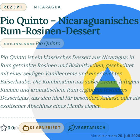
REZEPT
·
NICARAGUA
Pio Quinto – Nicaraguanisches
Rum-Rosinen-Dessert
Pio Quinto
ORIGINALNAME
Pio Quinto ist ein klassisches Dessert aus Nicaragua: in
Rum getränkte Rosinen und Biskuitkuchen, geschichtet
mit einer seidigen Vanillecreme und einer leichten
Baiserhaube. Die Kombination aus süßer Creme, luftigem
Kuchen und aromatischem Rum ergibt ein festliches
Dessertglas, das sich ideal für besondere Anlässe oder als
exotischer Abschluss eines Menüs eignet.
0.0
(0)
KI GENERIERT
VEGETARISCH
Aktualisiert am
20. Juli 2026