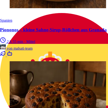
Spanien
Piononos – kleine Sahne-Sirup-Röllchen aus Granada
2 h 55 min
·
Mittel
von
malsati-team