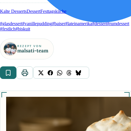
Kalte Desserts
Dessert
Festtagsküche
#glasdessert
#vanillepudding
#baiser
#lateinamerika
#dessert
#rumdessert
#festlich
#biskuit
REZEPT VON
malsati-team