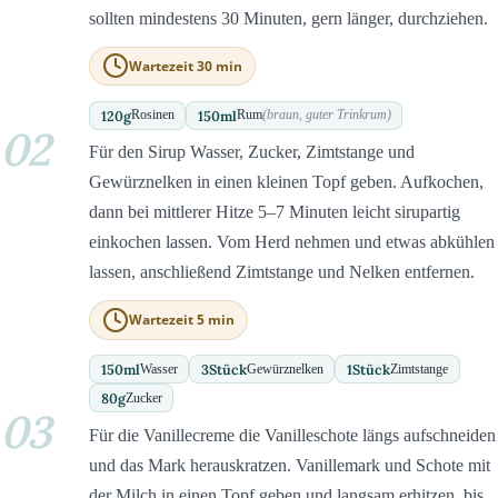
sollten mindestens 30 Minuten, gern länger, durchziehen.
Wartezeit 30 min
120
g
150
ml
Rosinen
Rum
(braun, guter Trinkrum)
02
Für den Sirup Wasser, Zucker, Zimtstange und
Gewürznelken in einen kleinen Topf geben. Aufkochen,
dann bei mittlerer Hitze 5–7 Minuten leicht sirupartig
einkochen lassen. Vom Herd nehmen und etwas abkühlen
lassen, anschließend Zimtstange und Nelken entfernen.
Wartezeit 5 min
150
ml
3
Stück
1
Stück
Wasser
Gewürznelken
Zimtstange
80
g
Zucker
03
Für die Vanillecreme die Vanilleschote längs aufschneiden
und das Mark herauskratzen. Vanillemark und Schote mit
der Milch in einen Topf geben und langsam erhitzen, bis