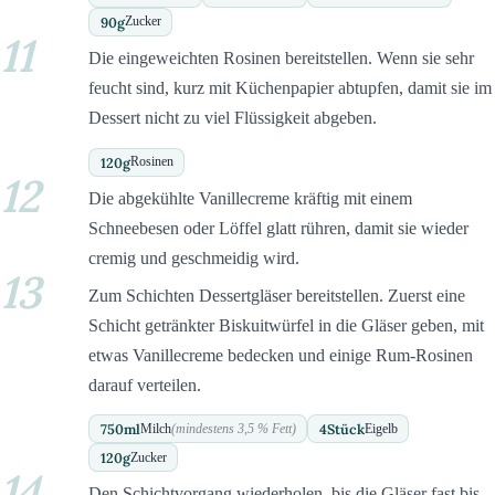
90
g
Zucker
11
Die eingeweichten Rosinen bereitstellen. Wenn sie sehr
feucht sind, kurz mit Küchenpapier abtupfen, damit sie im
Dessert nicht zu viel Flüssigkeit abgeben.
120
g
Rosinen
12
Die abgekühlte Vanillecreme kräftig mit einem
Schneebesen oder Löffel glatt rühren, damit sie wieder
cremig und geschmeidig wird.
13
Zum Schichten Dessertgläser bereitstellen. Zuerst eine
Schicht getränkter Biskuitwürfel in die Gläser geben, mit
etwas Vanillecreme bedecken und einige Rum-Rosinen
darauf verteilen.
750
ml
4
Stück
Milch
(mindestens 3,5 % Fett)
Eigelb
120
g
Zucker
14
Den Schichtvorgang wiederholen, bis die Gläser fast bis