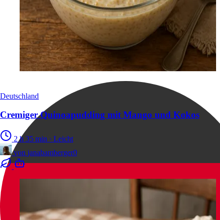
Deutschland
Cremiger Quinoapudding mit Mango und Kokos
2 h 35 min
·
Leicht
von
janabamberger0