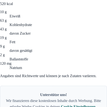
520
kcal
10 g
Eiweiß
63 g
Kohlenhydrate
43 g
davon Zucker
19 g
Fett
9 g
davon gesättigt
2 g
Ballaststoffe
120 mg
Natrium
Angaben sind Richtwerte und können je nach Zutaten variieren.
Unterstütze uns!
Wir finanzieren diese kostenlosen Inhalte durch Werbung. Bitte
erlaube Werbe-Cookies in deinen
Cookie-Einstellungen
.