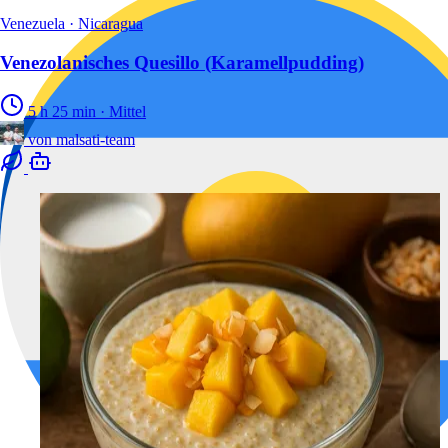
Venezuela · Nicaragua
Venezolanisches Quesillo (Karamellpudding)
5 h 25 min
·
Mittel
von
malsati-team