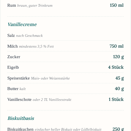
150
ml
Rum
braun, guter Trinkrum
Vanillecreme
Salz
nach Geschmack
750
ml
Milch
mindestens 3,5 % Fett
120
g
Zucker
4
Stück
Eigelb
45
g
Speisestärke
Mais- oder Weizenstärke
40
g
Butter
kalt
1
Stück
Vanilleschote
oder 2 TL Vanilleextrakt
Biskuitbasis
250
g
Biskuitkuchen
einfacher heller Biskuit oder Löffelbiskuit