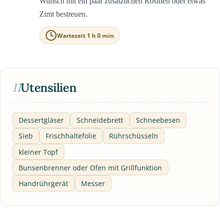
Wunsch mit ein paar zusätzlichen Rosinen oder etwas
Zimt bestreuen.
Wartezeit 1 h 0 min
II
Utensilien
Dessertgläser
Schneidebrett
Schneebesen
Sieb
Frischhaltefolie
Rührschüsseln
kleiner Topf
Bunsenbrenner oder Ofen mit Grillfunktion
Handrührgerät
Messer