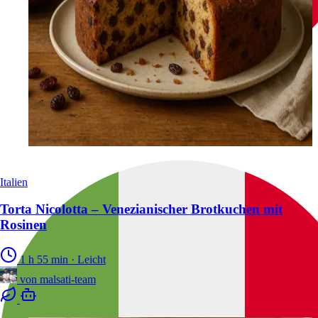
Italien
Torta Nicolotta – Venezianischer Brotkuchen mit
Rosinen
1 h 55 min
·
Leicht
von
malsati-team