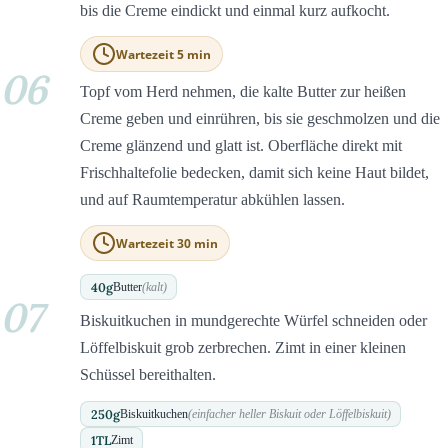
bis die Creme eindickt und einmal kurz aufkocht.
Wartezeit 5 min
06
Topf vom Herd nehmen, die kalte Butter zur heißen
Creme geben und einrühren, bis sie geschmolzen und die
Creme glänzend und glatt ist. Oberfläche direkt mit
Frischhaltefolie bedecken, damit sich keine Haut bildet,
und auf Raumtemperatur abkühlen lassen.
Wartezeit 30 min
40
g
Butter
(kalt)
07
Biskuitkuchen in mundgerechte Würfel schneiden oder
Löffelbiskuit grob zerbrechen. Zimt in einer kleinen
Schüssel bereithalten.
250
g
Biskuitkuchen
(einfacher heller Biskuit oder Löffelbiskuit)
1
TL
Zimt