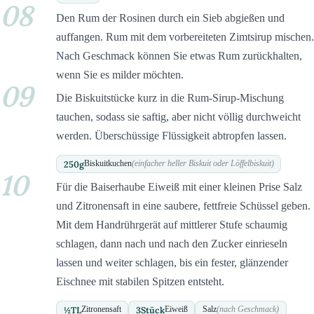
08
Den Rum der Rosinen durch ein Sieb abgießen und
auffangen. Rum mit dem vorbereiteten Zimtsirup mischen.
Nach Geschmack können Sie etwas Rum zurückhalten,
wenn Sie es milder möchten.
09
Die Biskuitstücke kurz in die Rum-Sirup-Mischung
tauchen, sodass sie saftig, aber nicht völlig durchweicht
werden. Überschüssige Flüssigkeit abtropfen lassen.
250
g
Biskuitkuchen
(einfacher heller Biskuit oder Löffelbiskuit)
10
Für die Baiserhaube Eiweiß mit einer kleinen Prise Salz
und Zitronensaft in eine saubere, fettfreie Schüssel geben.
Mit dem Handrührgerät auf mittlerer Stufe schaumig
schlagen, dann nach und nach den Zucker einrieseln
lassen und weiter schlagen, bis ein fester, glänzender
Eischnee mit stabilen Spitzen entsteht.
½
TL
3
Stück
Zitronensaft
Eiweiß
Salz
(nach Geschmack)