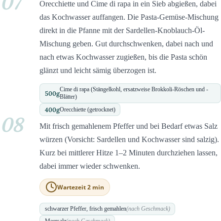
07
Orecchiette und Cime di rapa in ein Sieb abgießen, dabei
das Kochwasser auffangen. Die Pasta-Gemüse-Mischung
direkt in die Pfanne mit der Sardellen-Knoblauch-Öl-
Mischung geben. Gut durchschwenken, dabei nach und
nach etwas Kochwasser zugießen, bis die Pasta schön
glänzt und leicht sämig überzogen ist.
Cime di rapa (Stängelkohl, ersatzweise Brokkoli-Röschen und -
500
g
Blätter)
400
g
Orecchiette (getrocknet)
08
Mit frisch gemahlenem Pfeffer und bei Bedarf etwas Salz
würzen (Vorsicht: Sardellen und Kochwasser sind salzig).
Kurz bei mittlerer Hitze 1–2 Minuten durchziehen lassen,
dabei immer wieder schwenken.
Wartezeit 2 min
schwarzer Pfeffer, frisch gemahlen
(nach Geschmack)
Meersalz
(nach Geschmack)