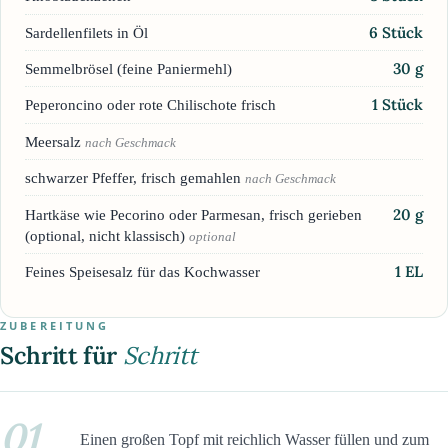
6
Stück
Sardellenfilets in Öl
30
g
Semmelbrösel (feine Paniermehl)
1
Stück
Peperoncino oder rote Chilischote frisch
Meersalz
nach Geschmack
schwarzer Pfeffer, frisch gemahlen
nach Geschmack
20
g
Hartkäse wie Pecorino oder Parmesan, frisch gerieben
(optional, nicht klassisch)
optional
1
EL
Feines Speisesalz für das Kochwasser
ZUBEREITUNG
Schritt für
Schritt
01
Einen großen Topf mit reichlich Wasser füllen und zum