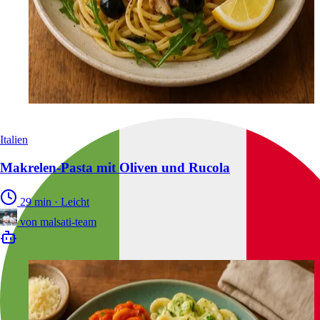
Italien
Makrelen-Pasta mit Oliven und Rucola
29 min
·
Leicht
von
malsati-team