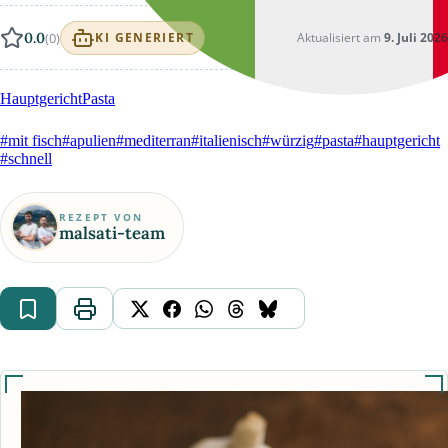
0.0
(0)
Aktualisiert am
9. Juli 2026
KI GENERIERT
Hauptgericht
Pasta
#mit fisch
#apulien
#mediterran
#italienisch
#würzig
#pasta
#hauptgericht
#schnell
REZEPT VON
malsati-team