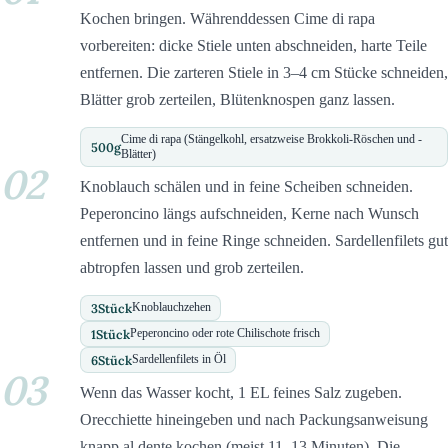
Kochen bringen. Währenddessen Cime di rapa
vorbereiten: dicke Stiele unten abschneiden, harte Teile
entfernen. Die zarteren Stiele in 3–4 cm Stücke schneiden,
Blätter grob zerteilen, Blütenknospen ganz lassen.
Cime di rapa (Stängelkohl, ersatzweise Brokkoli-Röschen und -
500
g
Blätter)
02
Knoblauch schälen und in feine Scheiben schneiden.
Peperoncino längs aufschneiden, Kerne nach Wunsch
entfernen und in feine Ringe schneiden. Sardellenfilets gut
abtropfen lassen und grob zerteilen.
3
Stück
Knoblauchzehen
1
Stück
Peperoncino oder rote Chilischote frisch
6
Stück
Sardellenfilets in Öl
03
Wenn das Wasser kocht, 1 EL feines Salz zugeben.
Orecchiette hineingeben und nach Packungsanweisung
knapp al dente kochen (meist 11–13 Minuten). Die