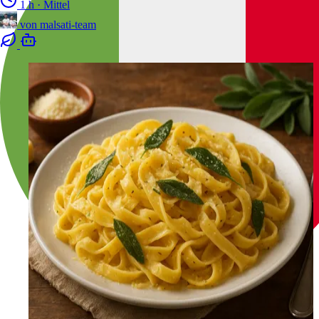
1 h
·
Mittel
von
malsati-team