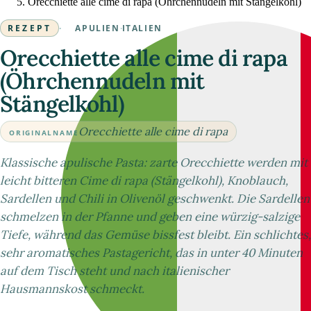
Orecchiette alle cime di rapa (Öhrchennudeln mit Stängelkohl)
REZEPT
·
APULIEN
·
ITALIEN
Orecchiette alle cime di rapa
(Öhrchennudeln mit
Stängelkohl)
Orecchiette alle cime di rapa
ORIGINALNAME
Klassische apulische Pasta: zarte Orecchiette werden mit
leicht bitteren Cime di rapa (Stängelkohl), Knoblauch,
Sardellen und Chili in Olivenöl geschwenkt. Die Sardellen
schmelzen in der Pfanne und geben eine würzig-salzige
Tiefe, während das Gemüse bissfest bleibt. Ein schlichtes,
sehr aromatisches Pastagericht, das in unter 40 Minuten
auf dem Tisch steht und nach italienischer
Hausmannskost schmeckt.