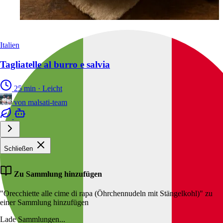
Italien
Tagliatelle al burro e salvia
25 min
·
Leicht
von
malsati-team
Schließen
Zu Sammlung hinzufügen
"Orecchiette alle cime di rapa (Öhrchennudeln mit Stängelkohl)" zu
einer Sammlung hinzufügen
Lade Sammlungen...