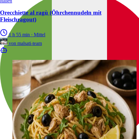
Italien
Orecchiette al ragù (Öhrchennudeln mit
Fleischragout)
1 h 55 min
·
Mittel
von
malsati-team