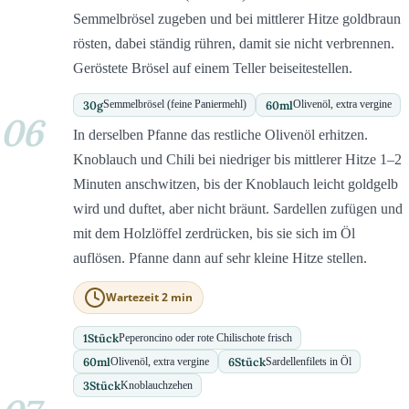
Semmelbrösel zugeben und bei mittlerer Hitze goldbraun
rösten, dabei ständig rühren, damit sie nicht verbrennen.
Geröstete Brösel auf einem Teller beiseitestellen.
30
g
60
ml
Semmelbrösel (feine Paniermehl)
Olivenöl, extra vergine
06
In derselben Pfanne das restliche Olivenöl erhitzen.
Knoblauch und Chili bei niedriger bis mittlerer Hitze 1–2
Minuten anschwitzen, bis der Knoblauch leicht goldgelb
wird und duftet, aber nicht bräunt. Sardellen zufügen und
mit dem Holzlöffel zerdrücken, bis sie sich im Öl
auflösen. Pfanne dann auf sehr kleine Hitze stellen.
Wartezeit 2 min
1
Stück
Peperoncino oder rote Chilischote frisch
60
ml
6
Stück
Olivenöl, extra vergine
Sardellenfilets in Öl
3
Stück
Knoblauchzehen