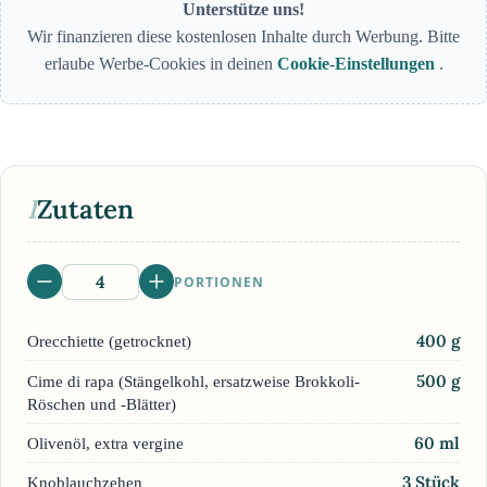
Unterstütze uns!
Wir finanzieren diese kostenlosen Inhalte durch Werbung. Bitte
erlaube Werbe-Cookies in deinen
Cookie-Einstellungen
.
I
Zutaten
PORTIONEN
400
g
Orecchiette (getrocknet)
500
g
Cime di rapa (Stängelkohl, ersatzweise Brokkoli-
Röschen und -Blätter)
60
ml
Olivenöl, extra vergine
3
Stück
Knoblauchzehen