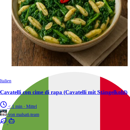
Italien
Cavatelli con cime di rapa (Cavatelli mit Stängelkohl)
< 1 min
·
Mittel
von
malsati-team