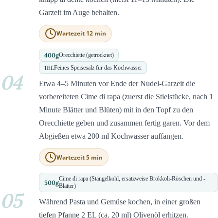
Garzeit im Auge behalten.
Wartezeit 12 min
400
g
Orecchiette (getrocknet)
1
EL
Feines Speisesalz für das Kochwasser
04
Etwa 4–5 Minuten vor Ende der Nudel-Garzeit die
vorbereiteten Cime di rapa (zuerst die Stielstücke, nach 1
Minute Blätter und Blüten) mit in den Topf zu den
Orecchiette geben und zusammen fertig garen. Vor dem
Abgießen etwa 200 ml Kochwasser auffangen.
Wartezeit 5 min
Cime di rapa (Stängelkohl, ersatzweise Brokkoli-Röschen und -
500
g
Blätter)
05
Während Pasta und Gemüse kochen, in einer großen
tiefen Pfanne 2 EL (ca. 20 ml) Olivenöl erhitzen.