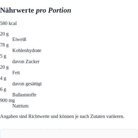
Nährwerte
pro Portion
580
kcal
20 g
Eiweiß
78 g
Kohlenhydrate
5 g
davon Zucker
20 g
Fett
4 g
davon gesättigt
6 g
Ballaststoffe
900 mg
Natrium
Angaben sind Richtwerte und können je nach Zutaten variieren.