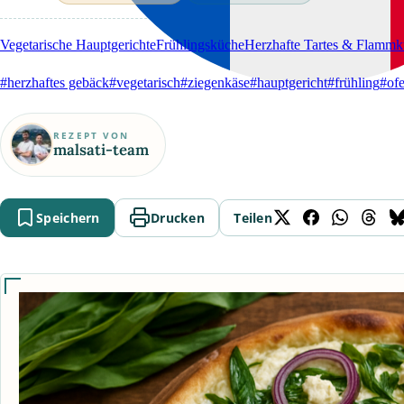
Vegetarische Hauptgerichte
Frühlingsküche
Herzhafte Tartes & Flamm
#herzhaftes gebäck
#vegetarisch
#ziegenkäse
#hauptgericht
#frühling
#ofe
REZEPT VON
malsati-team
Speichern
Drucken
Teilen