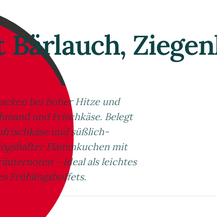
Bärlauch, Ziegen
acken bei hoher Hitze und
hmand und Frischkäse. Belegt
nfrischkäse und süßlich-
lingshafter Flammkuchen mit
äuternoten – ideal als leichtes
es Frühlingsbuffets.