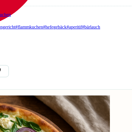
kuchen
ngericht
#flammkuchen
#hefegebäck
#aperitif
#bärlauch