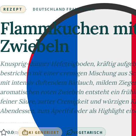
REZEPT
·
DEUTSCHLAND
·
FRANKREICH
Flammkuchen mit 
Zwiebeln
Knusprig-dünner Hefeteigboden, kräftig aufgeb
bestrichen mit einer cremigen Mischung aus Sc
mit intensiv duftendem Bärlauch, mildem Ziege
aromatischen roten Zwiebeln entsteht ein früh
feiner Säure, zarter Cremigkeit und würzigen Kr
Abendessen, zum Aperitif oder als Highlight ein
0.0
(0)
KI GENERIERT
VEGETARISCH