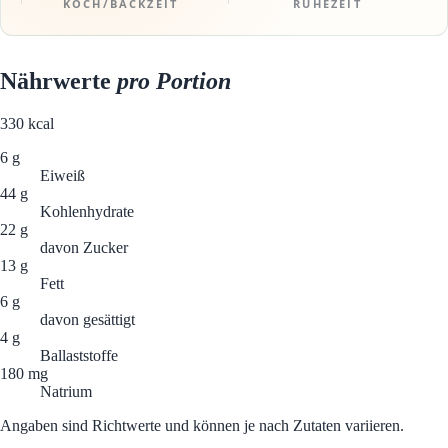
KOCH/BACKZEIT
RUHEZEIT
Nährwerte
pro Portion
330
kcal
6 g
Eiweiß
44 g
Kohlenhydrate
22 g
davon Zucker
13 g
Fett
6 g
davon gesättigt
4 g
Ballaststoffe
180 mg
Natrium
Angaben sind Richtwerte und können je nach Zutaten variieren.