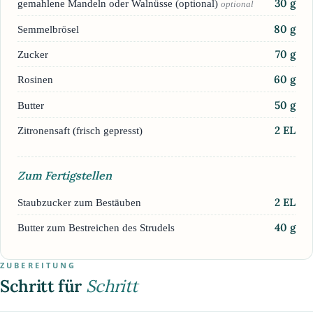
30
g
gemahlene Mandeln oder Walnüsse (optional)
optional
80
g
Semmelbrösel
70
g
Zucker
60
g
Rosinen
50
g
Butter
2
EL
Zitronensaft (frisch gepresst)
Zum Fertigstellen
2
EL
Staubzucker zum Bestäuben
40
g
Butter zum Bestreichen des Strudels
ZUBEREITUNG
Schritt für
Schritt