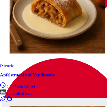
Österreich
Apfelstrudel mit Vanillesoße
2 h 25 min
·
Mittel
von
malsati-team