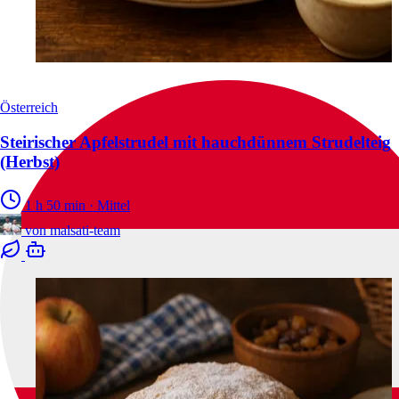
Österreich
Steirischer Apfelstrudel mit hauchdünnem Strudelteig
(Herbst)
1 h 50 min
·
Mittel
von
malsati-team