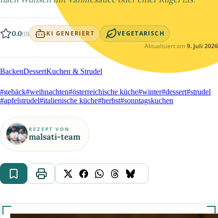
0.0
(0)
KI GENERIERT
VEGETARISCH
Aktualisiert am
9. Juli 2026
Backen
Dessert
Kuchen & Strudel
#gebäck
#weihnachten
#österreichische küche
#winter
#dessert
#strudel
#apfelstrudel
#italienische küche
#herbst
#sonntagskuchen
REZEPT VON
malsati-team