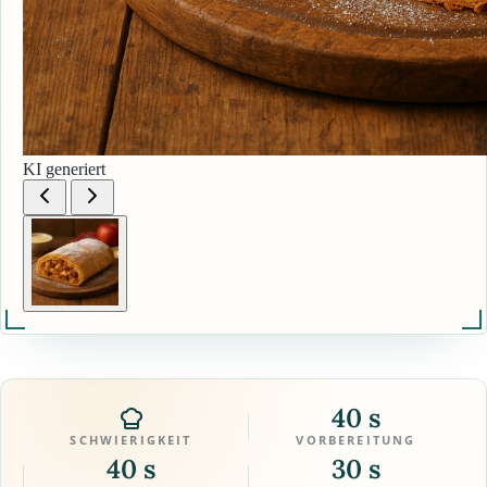
KI generiert
40 s
SCHWIERIGKEIT
VORBEREITUNG
40 s
30 s