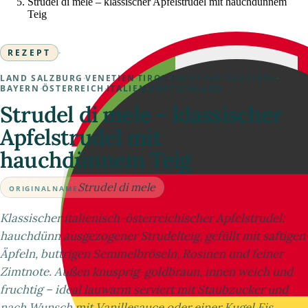
Strudel di mele – klassischer Apfelstrudel mit hauchdünnem
Teig
REZEPT
·
LAND SALZBURG
·
VENETIEN
·
TIROL
·
TRENTINO-SÜDTIROL
·
BAYERN
·
ÖSTERREICH
·
ITALIEN
·
DEUTSCHLAND
Strudel di mele – klassischer
Apfelstrudel mit
hauchdünnem Teig
Strudel di mele
ORIGINALNAME
Klassischer italienisch-österreichischer Apfelstrudel:
hauchdünn ausgezogener Strudelteig, gefüllt mit saftigen
Äpfeln, buttrigen Semmelbröseln, Rosinen und feiner
Zimtnote. Außen knusprig-goldbraun, innen weich und
fruchtig – ideal lauwarm serviert mit Staubzucker und
nach Wunsch mit Vanillesauce oder einer Kugel Eis.