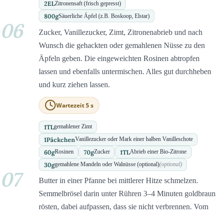
2
EL
Zitronensaft (frisch gepresst)
800
g
Säuerliche Äpfel (z.B. Boskoop, Elstar)
06
Zucker, Vanillezucker, Zimt, Zitronenabrieb und nach
Wunsch die gehackten oder gemahlenen Nüsse zu den
Äpfeln geben. Die eingeweichten Rosinen abtropfen
lassen und ebenfalls untermischen. Alles gut durchheben
und kurz ziehen lassen.
Wartezeit 5 s
1
TL
gemahlener Zimt
1
Päckchen
Vanillezucker oder Mark einer halben Vanilleschote
60
g
70
g
1
TL
Rosinen
Zucker
Abrieb einer Bio-Zitrone
30
g
gemahlene Mandeln oder Walnüsse (optional)
(optional)
07
Butter in einer Pfanne bei mittlerer Hitze schmelzen.
Semmelbrösel darin unter Rühren 3–4 Minuten goldbraun
rösten, dabei aufpassen, dass sie nicht verbrennen. Vom