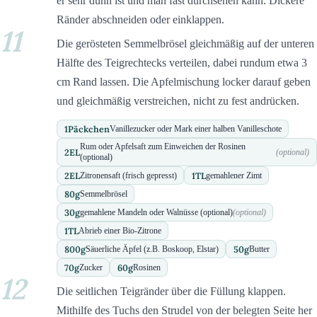
er sehr dünn ist und man fast durchsehen kann. Dickere
Ränder abschneiden oder einklappen.
11
Die gerösteten Semmelbrösel gleichmäßig auf der unteren
Hälfte des Teigrechtecks verteilen, dabei rundum etwa 3
cm Rand lassen. Die Apfelmischung locker darauf geben
und gleichmäßig verstreichen, nicht zu fest andrücken.
1
Päckchen
Vanillezucker oder Mark einer halben Vanilleschote
Rum oder Apfelsaft zum Einweichen der Rosinen
2
EL
(optional)
(optional)
2
EL
1
TL
Zitronensaft (frisch gepresst)
gemahlener Zimt
80
g
Semmelbrösel
30
g
gemahlene Mandeln oder Walnüsse (optional)
(optional)
1
TL
Abrieb einer Bio-Zitrone
800
g
50
g
Säuerliche Äpfel (z.B. Boskoop, Elstar)
Butter
70
g
60
g
Zucker
Rosinen
12
Die seitlichen Teigränder über die Füllung klappen.
Mithilfe des Tuchs den Strudel von der belegten Seite her