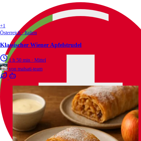
+1
Österreich · Italien
Klassischer Wiener Apfelstrudel
1 h 50 min
·
Mittel
von
malsati-team