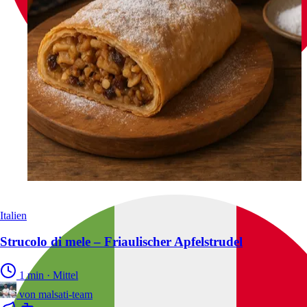
Italien
Strucolo di mele – Friaulischer Apfelstrudel
1 min
·
Mittel
von
malsati-team