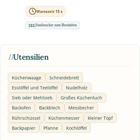
Wartezeit 15 s
2
EL
Staubzucker zum Bestäuben
II
Utensilien
Küchenwaage
Schneidebrett
Esslöffel und Teelöffel
Nudelholz
Sieb oder Mehlsieb
Großes Küchentuch
Backofen
Backblech
Messbecher
Rührschüssel
Küchenmesser
kleiner Topf
Backpapier
Pfanne
Kochlöffel