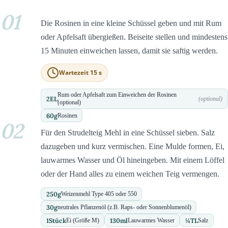
01
Die Rosinen in eine kleine Schüssel geben und mit Rum
oder Apfelsaft übergießen. Beiseite stellen und mindestens
15 Minuten einweichen lassen, damit sie saftig werden.
Wartezeit 15 s
Rum oder Apfelsaft zum Einweichen der Rosinen
2
EL
(optional)
(optional)
60
g
Rosinen
02
Für den Strudelteig Mehl in eine Schüssel sieben. Salz
dazugeben und kurz vermischen. Eine Mulde formen, Ei,
lauwarmes Wasser und Öl hineingeben. Mit einem Löffel
oder der Hand alles zu einem weichen Teig vermengen.
250
g
Weizenmehl Type 405 oder 550
30
g
neutrales Pflanzenöl (z.B. Raps- oder Sonnenblumenöl)
1
Stück
130
ml
¼
TL
Ei (Größe M)
Lauwarmes Wasser
Salz