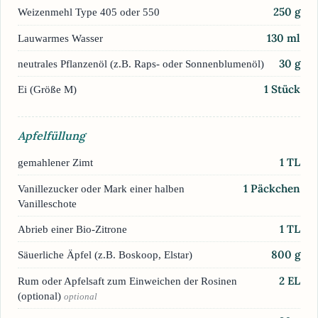
250
g
Weizenmehl Type 405 oder 550
130
ml
Lauwarmes Wasser
30
g
neutrales Pflanzenöl (z.B. Raps- oder Sonnenblumenöl)
1
Stück
Ei (Größe M)
Apfelfüllung
1
TL
gemahlener Zimt
1
Päckchen
Vanillezucker oder Mark einer halben
Vanilleschote
1
TL
Abrieb einer Bio-Zitrone
800
g
Säuerliche Äpfel (z.B. Boskoop, Elstar)
2
EL
Rum oder Apfelsaft zum Einweichen der Rosinen
(optional)
optional