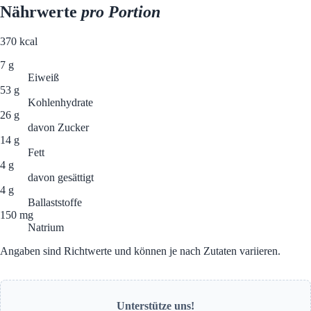
Nährwerte
pro Portion
370
kcal
7 g
Eiweiß
53 g
Kohlenhydrate
26 g
davon Zucker
14 g
Fett
4 g
davon gesättigt
4 g
Ballaststoffe
150 mg
Natrium
Angaben sind Richtwerte und können je nach Zutaten variieren.
Unterstütze uns!