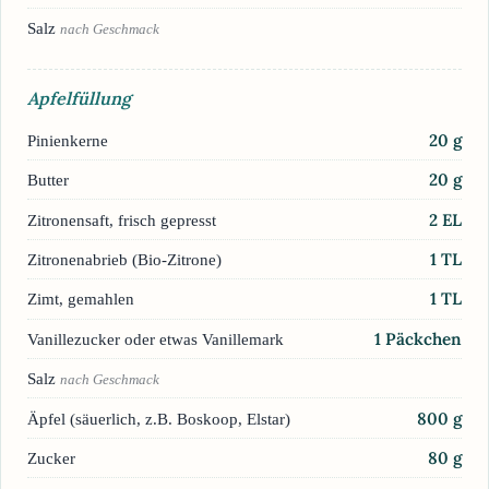
Salz
nach Geschmack
Apfelfüllung
20
g
Pinienkerne
20
g
Butter
2
EL
Zitronensaft, frisch gepresst
1
TL
Zitronenabrieb (Bio-Zitrone)
1
TL
Zimt, gemahlen
1
Päckchen
Vanillezucker oder etwas Vanillemark
Salz
nach Geschmack
800
g
Äpfel (säuerlich, z.B. Boskoop, Elstar)
80
g
Zucker