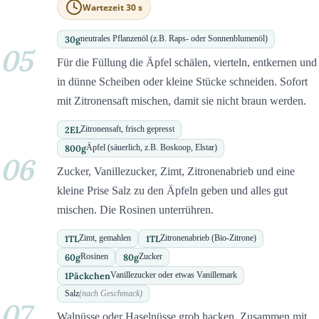
Wartezeit 30 s
30
g
neutrales Pflanzenöl (z.B. Raps- oder Sonnenblumenöl)
05
Für die Füllung die Äpfel schälen, vierteln, entkernen und
in dünne Scheiben oder kleine Stücke schneiden. Sofort
mit Zitronensaft mischen, damit sie nicht braun werden.
2
EL
Zitronensaft, frisch gepresst
800
g
Äpfel (säuerlich, z.B. Boskoop, Elstar)
06
Zucker, Vanillezucker, Zimt, Zitronenabrieb und eine
kleine Prise Salz zu den Äpfeln geben und alles gut
mischen. Die Rosinen unterrühren.
1
TL
1
TL
Zimt, gemahlen
Zitronenabrieb (Bio-Zitrone)
60
g
80
g
Rosinen
Zucker
1
Päckchen
Vanillezucker oder etwas Vanillemark
Salz
(nach Geschmack)
07
Walnüsse oder Haselnüsse grob hacken. Zusammen mit