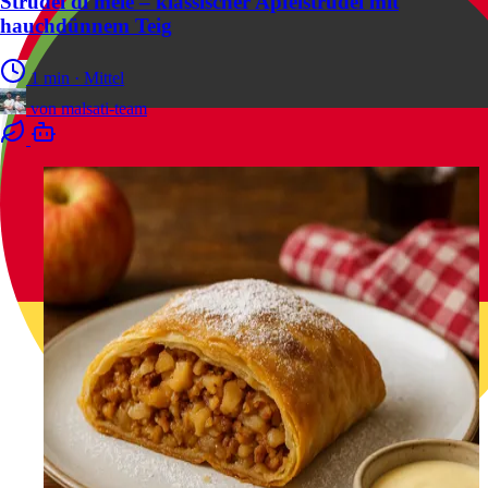
Strudel di mele – klassischer Apfelstrudel mit
hauchdünnem Teig
1 min
·
Mittel
von
malsati-team