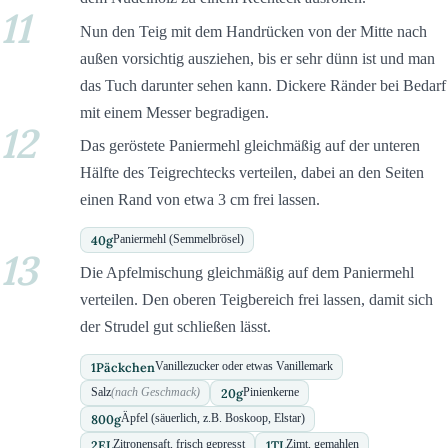
11
Nun den Teig mit dem Handrücken von der Mitte nach
außen vorsichtig ausziehen, bis er sehr dünn ist und man
das Tuch darunter sehen kann. Dickere Ränder bei Bedarf
mit einem Messer begradigen.
12
Das geröstete Paniermehl gleichmäßig auf der unteren
Hälfte des Teigrechtecks verteilen, dabei an den Seiten
einen Rand von etwa 3 cm frei lassen.
40
g
Paniermehl (Semmelbrösel)
13
Die Apfelmischung gleichmäßig auf dem Paniermehl
verteilen. Den oberen Teigbereich frei lassen, damit sich
der Strudel gut schließen lässt.
1
Päckchen
Vanillezucker oder etwas Vanillemark
20
g
Salz
(nach Geschmack)
Pinienkerne
800
g
Äpfel (säuerlich, z.B. Boskoop, Elstar)
2
EL
1
TL
Zitronensaft, frisch gepresst
Zimt, gemahlen