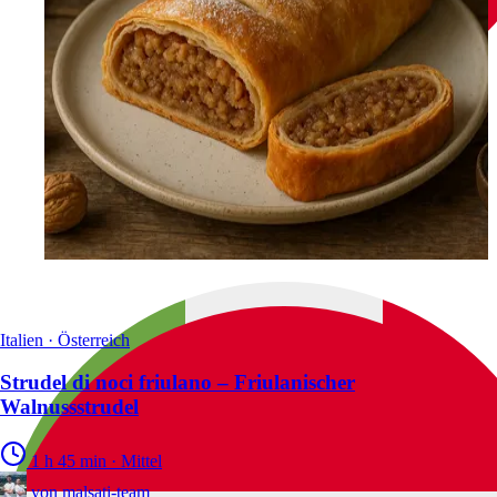
Italien · Österreich
Strudel di noci friulano – Friulanischer
Walnussstrudel
1 h 45 min
·
Mittel
von
malsati-team