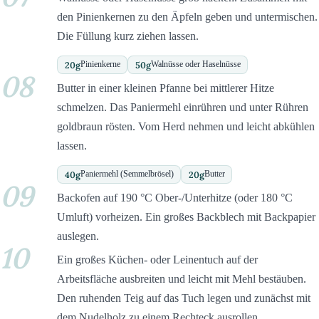
den Pinienkernen zu den Äpfeln geben und untermischen.
Die Füllung kurz ziehen lassen.
20
g
50
g
Pinienkerne
Walnüsse oder Haselnüsse
08
Butter in einer kleinen Pfanne bei mittlerer Hitze
schmelzen. Das Paniermehl einrühren und unter Rühren
goldbraun rösten. Vom Herd nehmen und leicht abkühlen
lassen.
40
g
20
g
Paniermehl (Semmelbrösel)
Butter
09
Backofen auf 190 °C Ober-/Unterhitze (oder 180 °C
Umluft) vorheizen. Ein großes Backblech mit Backpapier
auslegen.
10
Ein großes Küchen- oder Leinentuch auf der
Arbeitsfläche ausbreiten und leicht mit Mehl bestäuben.
Den ruhenden Teig auf das Tuch legen und zunächst mit
dem Nudelholz zu einem Rechteck ausrollen.