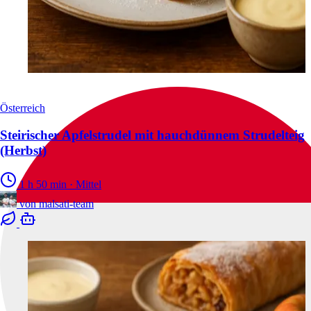
Österreich
Steirischer Apfelstrudel mit hauchdünnem Strudelteig
(Herbst)
1 h 50 min
·
Mittel
von
malsati-team