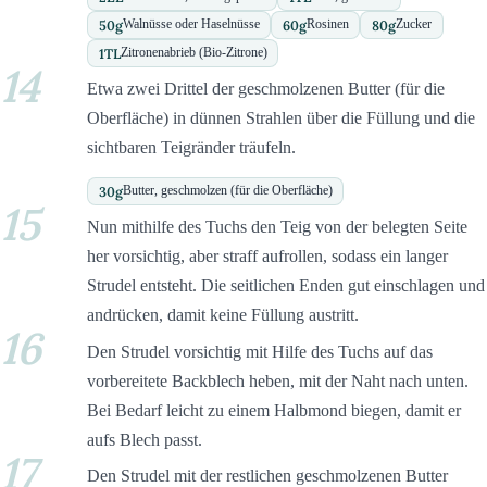
50
g
60
g
80
g
Walnüsse oder Haselnüsse
Rosinen
Zucker
1
TL
Zitronenabrieb (Bio-Zitrone)
14
Etwa zwei Drittel der geschmolzenen Butter (für die
Oberfläche) in dünnen Strahlen über die Füllung und die
sichtbaren Teigränder träufeln.
30
g
Butter, geschmolzen (für die Oberfläche)
15
Nun mithilfe des Tuchs den Teig von der belegten Seite
her vorsichtig, aber straff aufrollen, sodass ein langer
Strudel entsteht. Die seitlichen Enden gut einschlagen und
andrücken, damit keine Füllung austritt.
16
Den Strudel vorsichtig mit Hilfe des Tuchs auf das
vorbereitete Backblech heben, mit der Naht nach unten.
Bei Bedarf leicht zu einem Halbmond biegen, damit er
aufs Blech passt.
17
Den Strudel mit der restlichen geschmolzenen Butter