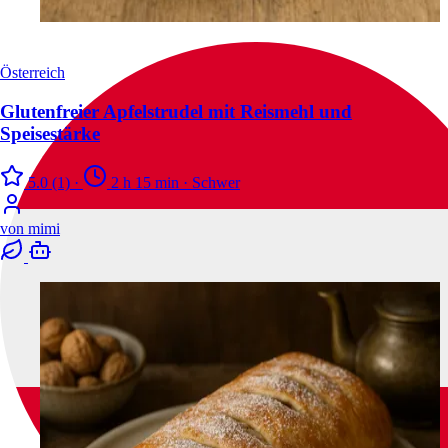
Österreich
Glutenfreier Apfelstrudel mit Reismehl und
Speisestärke
5.0
(1)
·
2 h 15 min
·
Schwer
von
mimi