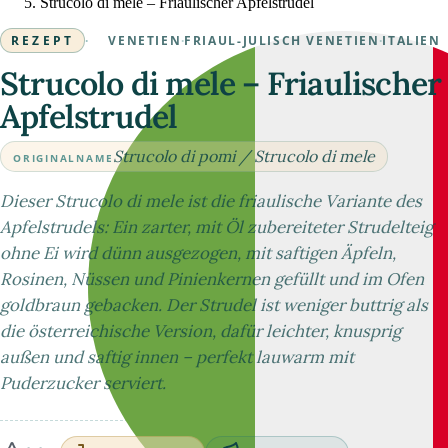
Strucolo di mele – Friaulischer Apfelstrudel
REZEPT
·
VENETIEN
·
FRIAUL-JULISCH VENETIEN
·
ITALIEN
Strucolo di mele – Friaulischer
Apfelstrudel
Strucolo di pomi / Strucolo di mele
ORIGINALNAME
Dieser Strucolo di mele ist die friaulische Variante des
Apfelstrudels: Ein zarter, mit Öl zubereiteter Strudelteig
ohne Ei wird dünn ausgezogen, mit saftigen Äpfeln,
Rosinen, Nüssen und Pinienkernen gefüllt und im Ofen
goldbraun gebacken. Der Strudel ist weniger buttrig als
die österreichische Version, dafür leichter, knusprig
außen und saftig innen – perfekt lauwarm mit
Puderzucker serviert.