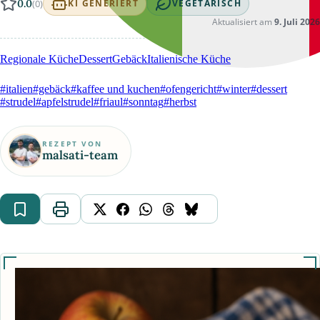
0.0
(0)
KI GENERIERT
VEGETARISCH
Aktualisiert am
9. Juli 2026
Regionale Küche
Dessert
Gebäck
Italienische Küche
#italien
#gebäck
#kaffee und kuchen
#ofengericht
#winter
#dessert
#strudel
#apfelstrudel
#friaul
#sonntag
#herbst
REZEPT VON
malsati-team