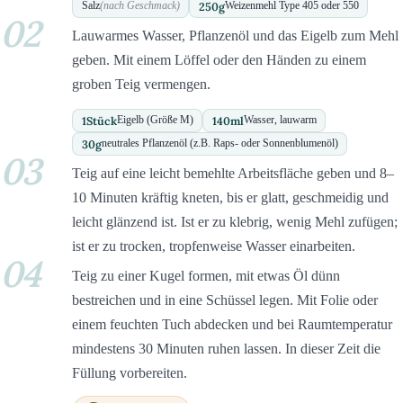
250
g
Salz
(nach Geschmack)
Weizenmehl Type 405 oder 550
02
Lauwarmes Wasser, Pflanzenöl und das Eigelb zum Mehl
geben. Mit einem Löffel oder den Händen zu einem
groben Teig vermengen.
1
Stück
140
ml
Eigelb (Größe M)
Wasser, lauwarm
30
g
neutrales Pflanzenöl (z.B. Raps- oder Sonnenblumenöl)
03
Teig auf eine leicht bemehlte Arbeitsfläche geben und 8–
10 Minuten kräftig kneten, bis er glatt, geschmeidig und
leicht glänzend ist. Ist er zu klebrig, wenig Mehl zufügen;
ist er zu trocken, tropfenweise Wasser einarbeiten.
04
Teig zu einer Kugel formen, mit etwas Öl dünn
bestreichen und in eine Schüssel legen. Mit Folie oder
einem feuchten Tuch abdecken und bei Raumtemperatur
mindestens 30 Minuten ruhen lassen. In dieser Zeit die
Füllung vorbereiten.