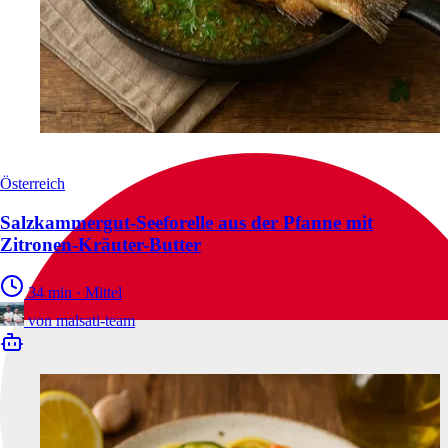
Österreich
Salzkammergut-Seeforelle aus der Pfanne mit
Zitronen-Kräuter-Butter
34 min
·
Mittel
von
malsati-team