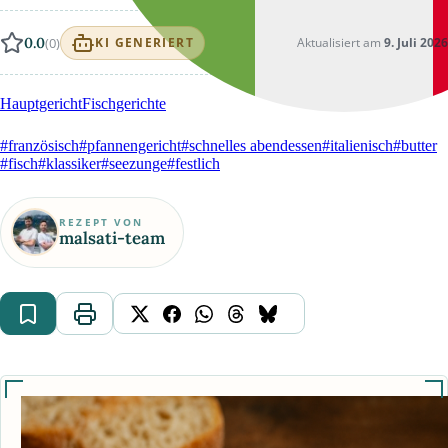
0.0
(0)
Aktualisiert am
9. Juli 2026
KI GENERIERT
Hauptgericht
Fischgerichte
#französisch
#pfannengericht
#schnelles abendessen
#italienisch
#butter
#fisch
#klassiker
#seezunge
#festlich
REZEPT VON
malsati-team