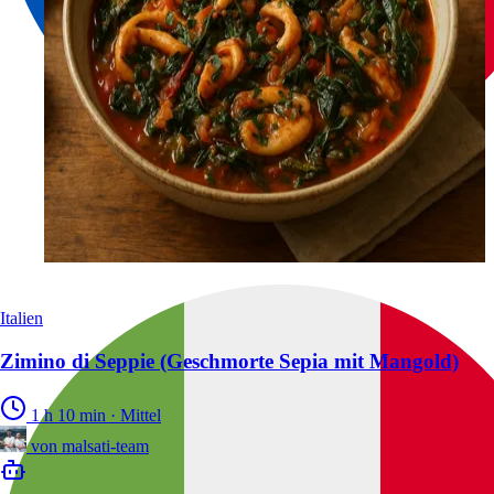
Italien
Zimino di Seppie (Geschmorte Sepia mit Mangold)
1 h 10 min
·
Mittel
von
malsati-team