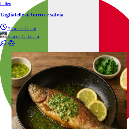
Italien
Tagliatelle al burro e salvia
25 min
·
Leicht
von
malsati-team