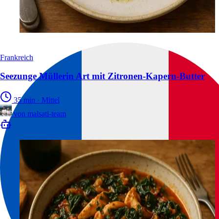
Frankreich
Seezunge Müllerin Art mit Zitronen-Kapern-Butter
35 min
·
Mittel
von
malsati-team