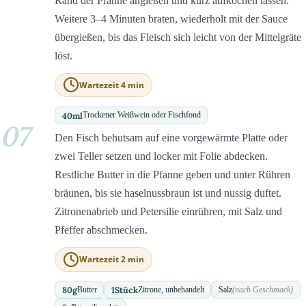
Rand der Pfanne angießen und kurz aufkochen lassen.
Weitere 3–4 Minuten braten, wiederholt mit der Sauce
übergießen, bis das Fleisch sich leicht von der Mittelgräte
löst.
Wartezeit 4 min
40
ml
Trockener Weißwein oder Fischfond
07
Den Fisch behutsam auf eine vorgewärmte Platte oder
zwei Teller setzen und locker mit Folie abdecken.
Restliche Butter in die Pfanne geben und unter Rühren
bräunen, bis sie haselnussbraun ist und nussig duftet.
Zitronenabrieb und Petersilie einrühren, mit Salz und
Pfeffer abschmecken.
Wartezeit 2 min
80
g
1
Stück
Butter
Zitrone, unbehandelt
Salz
(nach Geschmack)