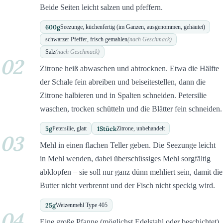
Beide Seiten leicht salzen und pfeffern.
600
g
Seezunge, küchenfertig (im Ganzen, ausgenommen, gehäutet)
schwarzer Pfeffer, frisch gemahlen
(nach Geschmack)
Salz
(nach Geschmack)
02
Zitrone heiß abwaschen und abtrocknen. Etwa die Hälfte
der Schale fein abreiben und beiseitestellen, dann die
Zitrone halbieren und in Spalten schneiden. Petersilie
waschen, trocken schütteln und die Blätter fein schneiden.
5
g
1
Stück
Petersilie, glatt
Zitrone, unbehandelt
03
Mehl in einen flachen Teller geben. Die Seezunge leicht
in Mehl wenden, dabei überschüssiges Mehl sorgfältig
abklopfen – sie soll nur ganz dünn mehliert sein, damit die
Butter nicht verbrennt und der Fisch nicht speckig wird.
25
g
Weizenmehl Type 405
04
Eine große Pfanne (möglichst Edelstahl oder beschichtet)