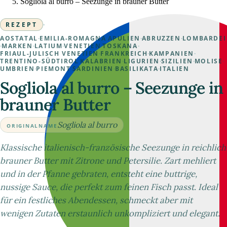
Sogliola al burro – Seezunge in brauner Butter
REZEPT
·
AOSTATAL
·
EMILIA-ROMAGNA
·
APULIEN
·
ABRUZZEN
·
LOMBARDEI
·
MARKEN
·
LATIUM
·
VENETIEN
·
TOSKANA
·
FRIAUL-JULISCH VENETIEN
·
FRANKREICH
·
KAMPANIEN
·
TRENTINO-SÜDTIROL
·
KALABRIEN
·
LIGURIEN
·
SIZILIEN
·
MOLISE
·
UMBRIEN
·
PIEMONT
·
SARDINIEN
·
BASILIKATA
·
ITALIEN
Sogliola al burro – Seezunge in
brauner Butter
Sogliola al burro
ORIGINALNAME
Klassische italienisch-französische Seezunge in reichlich
brauner Butter mit Zitrone und Petersilie. Zart mehliert
und in der Pfanne gebraten, entsteht eine buttrige,
nussige Sauce, die perfekt zum feinen Fisch passt. Ideal
für ein festliches Abendessen, schmeckt aber mit
wenigen Zutaten erstaunlich unkompliziert und elegant.