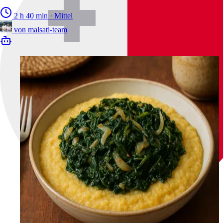
2 h 40 min
·
Mittel
von
malsati-team