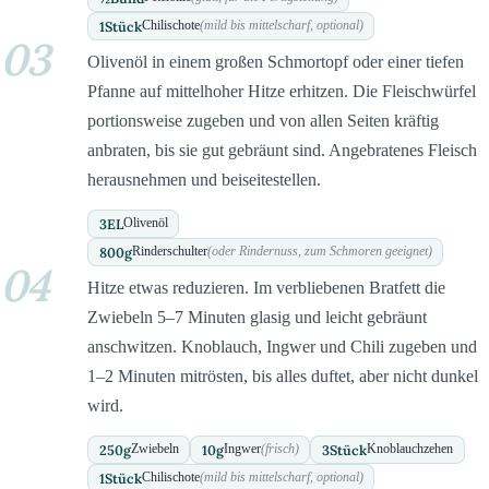
1
Stück
Chilischote
(mild bis mittelscharf, optional)
03
Olivenöl in einem großen Schmortopf oder einer tiefen
Pfanne auf mittelhoher Hitze erhitzen. Die Fleischwürfel
portionsweise zugeben und von allen Seiten kräftig
anbraten, bis sie gut gebräunt sind. Angebratenes Fleisch
herausnehmen und beiseitestellen.
3
EL
Olivenöl
800
g
Rinderschulter
(oder Rindernuss, zum Schmoren geeignet)
04
Hitze etwas reduzieren. Im verbliebenen Bratfett die
Zwiebeln 5–7 Minuten glasig und leicht gebräunt
anschwitzen. Knoblauch, Ingwer und Chili zugeben und
1–2 Minuten mitrösten, bis alles duftet, aber nicht dunkel
wird.
250
g
10
g
3
Stück
Zwiebeln
Ingwer
(frisch)
Knoblauchzehen
1
Stück
Chilischote
(mild bis mittelscharf, optional)