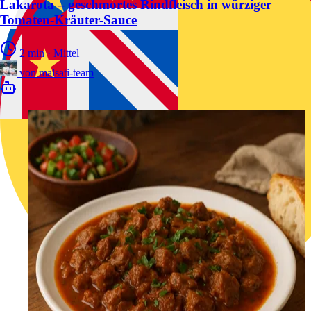
Lakarota – geschmortes Rindfleisch in würziger
Tomaten-Kräuter-Sauce
2 min
·
Mittel
von
malsati-team