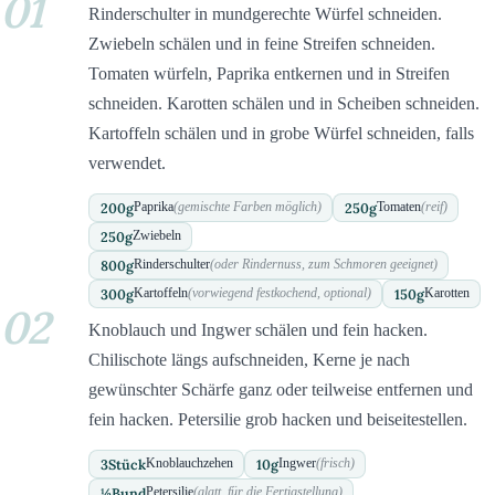
01
Rinderschulter in mundgerechte Würfel schneiden.
Zwiebeln schälen und in feine Streifen schneiden.
Tomaten würfeln, Paprika entkernen und in Streifen
schneiden. Karotten schälen und in Scheiben schneiden.
Kartoffeln schälen und in grobe Würfel schneiden, falls
verwendet.
200
g
250
g
Paprika
(gemischte Farben möglich)
Tomaten
(reif)
250
g
Zwiebeln
800
g
Rinderschulter
(oder Rindernuss, zum Schmoren geeignet)
300
g
150
g
Kartoffeln
(vorwiegend festkochend, optional)
Karotten
02
Knoblauch und Ingwer schälen und fein hacken.
Chilischote längs aufschneiden, Kerne je nach
gewünschter Schärfe ganz oder teilweise entfernen und
fein hacken. Petersilie grob hacken und beiseitestellen.
3
Stück
10
g
Knoblauchzehen
Ingwer
(frisch)
½
Bund
Petersilie
(glatt, für die Fertigstellung)