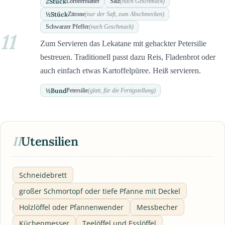
2
Stück
Lorbeerblätter
Salz
(nach Geschmack)
½
Stück
Zitrone
(nur der Saft, zum Abschmecken)
Schwarzer Pfeffer
(nach Geschmack)
11
Zum Servieren das Lekatane mit gehackter Petersilie
bestreuen. Traditionell passt dazu Reis, Fladenbrot oder
auch einfach etwas Kartoffelpüree. Heiß servieren.
½
Bund
Petersilie
(glatt, für die Fertigstellung)
II
Utensilien
Schneidebrett
großer Schmortopf oder tiefe Pfanne mit Deckel
Holzlöffel oder Pfannenwender
Messbecher
Küchenmesser
Teelöffel und Esslöffel