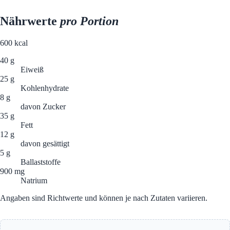
Nährwerte
pro Portion
600
kcal
40 g
Eiweiß
25 g
Kohlenhydrate
8 g
davon Zucker
35 g
Fett
12 g
davon gesättigt
5 g
Ballaststoffe
900 mg
Natrium
Angaben sind Richtwerte und können je nach Zutaten variieren.