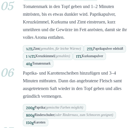
05
Tomatenmark in den Topf geben und 1–2 Minuten
mitrösten, bis es etwas dunkler wird. Paprikapulver,
Kreuzkümmel, Kurkuma und Zimt einstreuen, kurz
umrühren und die Gewürze im Fett anrösten, damit sie ihr
volles Aroma entfalten.
¼
TL
2
TL
Zimt
(gemahlen, für leichte Wärme)
Paprikapulver edelsüß
1 ½
TL
1
TL
Kreuzkümmel
(gemahlen)
Kurkumapulver
40
g
Tomatenmark
06
Paprika- und Karottenscheiben hinzufügen und 3–4
Minuten mitbraten. Dann das angebratene Fleisch samt
ausgetretenem Saft wieder in den Topf geben und alles
gründlich vermengen.
200
g
Paprika
(gemischte Farben möglich)
800
g
Rinderschulter
(oder Rindernuss, zum Schmoren geeignet)
150
g
Karotten