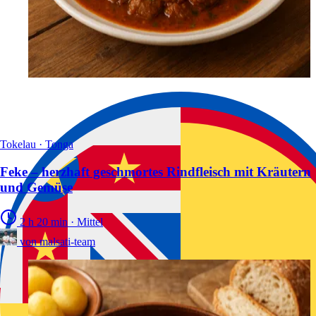
Tokelau · Tonga
Feke – herzhaft geschmortes Rindfleisch mit Kräutern
und Gemüse
2 h 20 min
·
Mittel
von
malsati-team