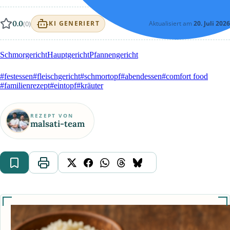
0.0
(0)
Aktualisiert am
20. Juli 2026
KI GENERIERT
Schmorgericht
Hauptgericht
Pfannengericht
#festessen
#fleischgericht
#schmortopf
#abendessen
#comfort food
#familienrezept
#eintopf
#kräuter
REZEPT VON
malsati-team