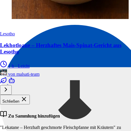
Lesotho
Lekhotloane – Herzhaftes Mais-Spinat-Gericht aus
Lesotho
1 h
·
Leicht
von
malsati-team
Schließen
Zu Sammlung hinzufügen
"Lekatane – Herzhaft geschmorte Fleischpfanne mit Kräutern" zu