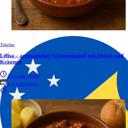
Tokelau
Lēfisa – aromatischer Schmor­eintopf mit Fleisch und
Kräutern
2 h 5 min
·
Mittel
von
malsati-team