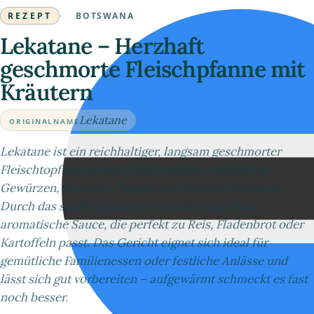
REZEPT
·
BOTSWANA
Lekatane – Herzhaft
geschmorte Fleischpfanne mit
Kräutern
Lekatane
ORIGINALNAME
Lekatane ist ein reichhaltiger, langsam geschmorter
Fleischtopf mit zarten Fleischstücken, duftenden
Gewürzen, Tomaten, Paprika und frischen Kräutern.
Durch das sanfte Schmoren entsteht eine dicke,
aromatische Sauce, die perfekt zu Reis, Fladenbrot oder
Kartoffeln passt. Das Gericht eignet sich ideal für
gemütliche Familienessen oder festliche Anlässe und
lässt sich gut vorbereiten – aufgewärmt schmeckt es fast
noch besser.