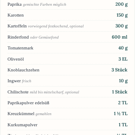
200
g
Paprika
gemischte Farben möglich
150
g
Karotten
300
g
Kartoffeln
vorwiegend festkochend, optional
600
ml
Rinderfond
oder Gemüsefond
40
g
Tomatenmark
3
EL
Olivenöl
3
Stück
Knoblauchzehen
10
g
Ingwer
frisch
1
Stück
Chilischote
mild bis mittelscharf, optional
2
TL
Paprikapulver edelsüß
1 ½
TL
Kreuzkümmel
gemahlen
1
TL
Kurkumapulver