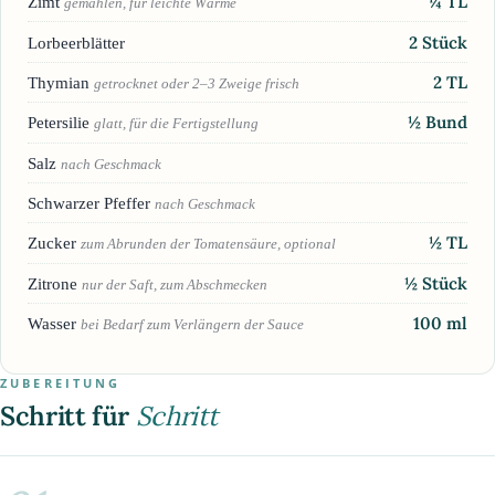
¼
TL
Zimt
gemahlen, für leichte Wärme
2
Stück
Lorbeerblätter
2
TL
Thymian
getrocknet oder 2–3 Zweige frisch
½
Bund
Petersilie
glatt, für die Fertigstellung
Salz
nach Geschmack
Schwarzer Pfeffer
nach Geschmack
½
TL
Zucker
zum Abrunden der Tomatensäure, optional
½
Stück
Zitrone
nur der Saft, zum Abschmecken
100
ml
Wasser
bei Bedarf zum Verlängern der Sauce
ZUBEREITUNG
Schritt für
Schritt