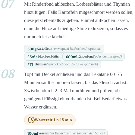
07
Mit Rinderfond ablöschen, Lorbeerblätter und Thymian
hinzufügen. Falls Kartoffeln mitgeschmort werden sollen,
diese jetzt ebenfalls zugeben. Einmal aufkochen lassen,
dann die Hitze auf niedrige Stufe reduzieren, sodass es
nur noch leise köchelt.
300
g
Kartoffeln
(vorwiegend festkochend, optional)
2
Stück
600
ml
Lorbeerblätter
Rinderfond
(oder Gemüsefond)
2
TL
Thymian
(getrocknet oder 2–3 Zweige frisch)
08
Topf mit Deckel schließen und das Lekatane 60–75
Minuten sanft schmoren lassen, bis das Fleisch zart ist.
Zwischendurch 2–3 Mal umrühren und prüfen, ob
genügend Flüssigkeit vorhanden ist. Bei Bedarf etwas
Wasser ergänzen.
Wartezeit 1 h 15 min
100
ml
Wasser
(bei Bedarf zum Verlängern der Sauce)