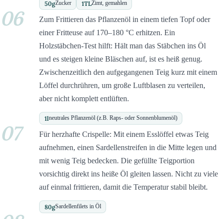
50
g
1
TL
Zucker
Zimt, gemahlen
06
Zum Frittieren das Pflanzenöl in einem tiefen Topf oder
einer Fritteuse auf 170–180 °C erhitzen. Ein
Holzstäbchen-Test hilft: Hält man das Stäbchen ins Öl
und es steigen kleine Bläschen auf, ist es heiß genug.
Zwischenzeitlich den aufgegangenen Teig kurz mit einem
Löffel durchrühren, um große Luftblasen zu verteilen,
aber nicht komplett entlüften.
1
l
neutrales Pflanzenöl (z.B. Raps- oder Sonnenblumenöl)
07
Für herzhafte Crispelle: Mit einem Esslöffel etwas Teig
aufnehmen, einen Sardellenstreifen in die Mitte legen und
mit wenig Teig bedecken. Die gefüllte Teigportion
vorsichtig direkt ins heiße Öl gleiten lassen. Nicht zu viele
auf einmal frittieren, damit die Temperatur stabil bleibt.
80
g
Sardellenfilets in Öl