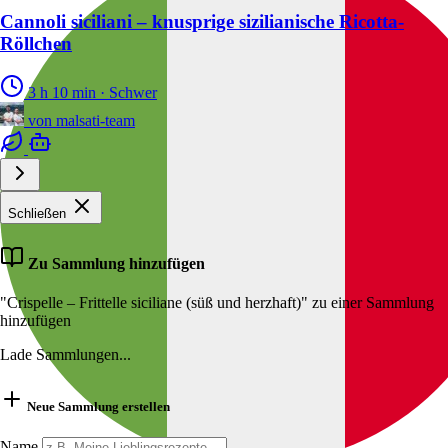
Cannoli siciliani – knusprige sizilianische Ricotta-
Röllchen
3 h 10 min
·
Schwer
von
malsati-team
Schließen
Zu Sammlung hinzufügen
"Crispelle – Frittelle siciliane (süß und herzhaft)" zu einer Sammlung
hinzufügen
Lade Sammlungen...
Neue Sammlung erstellen
Name