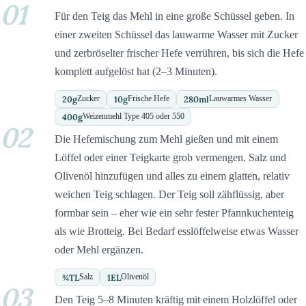
01
Für den Teig das Mehl in eine große Schüssel geben. In
einer zweiten Schüssel das lauwarme Wasser mit Zucker
und zerbröselter frischer Hefe verrühren, bis sich die Hefe
komplett aufgelöst hat (2–3 Minuten).
20
g
10
g
280
ml
Zucker
Frische Hefe
Lauwarmes Wasser
400
g
Weizenmehl Type 405 oder 550
02
Die Hefemischung zum Mehl gießen und mit einem
Löffel oder einer Teigkarte grob vermengen. Salz und
Olivenöl hinzufügen und alles zu einem glatten, relativ
weichen Teig schlagen. Der Teig soll zähflüssig, aber
formbar sein – eher wie ein sehr fester Pfannkuchenteig
als wie Brotteig. Bei Bedarf esslöffelweise etwas Wasser
oder Mehl ergänzen.
¾
TL
1
EL
Salz
Olivenöl
03
Den Teig 5–8 Minuten kräftig mit einem Holzlöffel oder