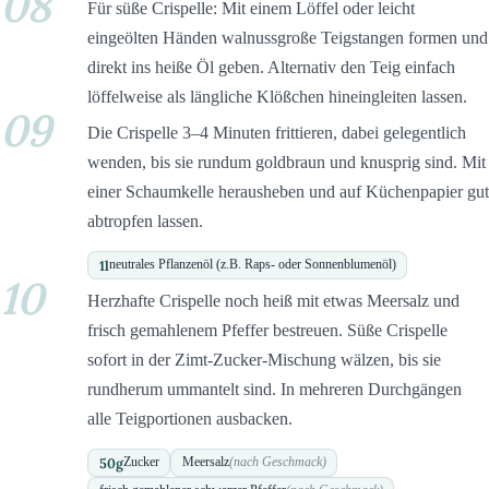
08
Für süße Crispelle: Mit einem Löffel oder leicht
eingeölten Händen walnussgroße Teigstangen formen und
direkt ins heiße Öl geben. Alternativ den Teig einfach
löffelweise als längliche Klößchen hineingleiten lassen.
09
Die Crispelle 3–4 Minuten frittieren, dabei gelegentlich
wenden, bis sie rundum goldbraun und knusprig sind. Mit
einer Schaumkelle herausheben und auf Küchenpapier gut
abtropfen lassen.
1
l
neutrales Pflanzenöl (z.B. Raps- oder Sonnenblumenöl)
10
Herzhafte Crispelle noch heiß mit etwas Meersalz und
frisch gemahlenem Pfeffer bestreuen. Süße Crispelle
sofort in der Zimt-Zucker-Mischung wälzen, bis sie
rundherum ummantelt sind. In mehreren Durchgängen
alle Teigportionen ausbacken.
50
g
Zucker
Meersalz
(nach Geschmack)