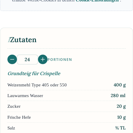
I
Zutaten
PORTIONEN
Grundteig für Crispelle
400
g
Weizenmehl Type 405 oder 550
280
ml
Lauwarmes Wasser
20
g
Zucker
10
g
Frische Hefe
¾
TL
Salz