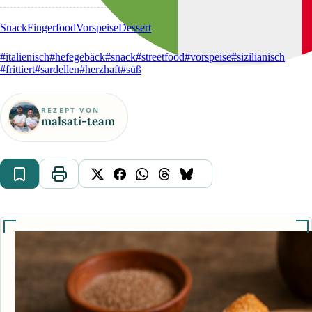
Snack
Fingerfood
Vorspeise
Dessert
#italienisch
#hefegebäck
#snack
#streetfood
#vorspeise
#sizilianisch
#frittiert
#sardellen
#herzhaft
#süß
REZEPT VON
malsati-team