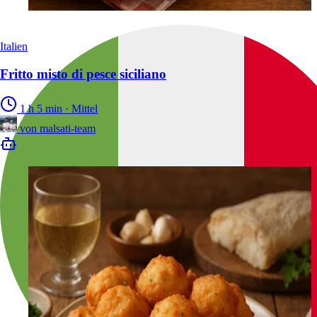
Italien
Fritto misto di pesce siciliano
1 h 5 min
·
Mittel
von
malsati-team