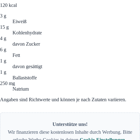
120
kcal
3 g
Eiweiß
15 g
Kohlenhydrate
4 g
davon Zucker
6 g
Fett
1 g
davon gesättigt
1 g
Ballaststoffe
250 mg
Natrium
Angaben sind Richtwerte und können je nach Zutaten variieren.
Unterstütze uns!
Wir finanzieren diese kostenlosen Inhalte durch Werbung. Bitte
erlaube Werbe-Cookies in deinen
Cookie-Einstellungen
.