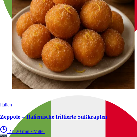
Italien
Zeppole – Italienische frittierte Süßkrapfen
2 h 20 min
·
Mittel