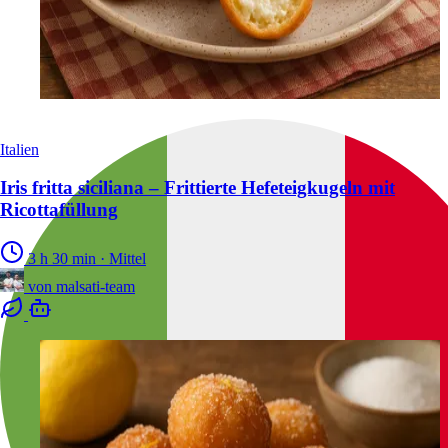
Italien
Iris fritta siciliana – Frittierte Hefeteigkugeln mit
Ricottafüllung
3 h 30 min
·
Mittel
von
malsati-team