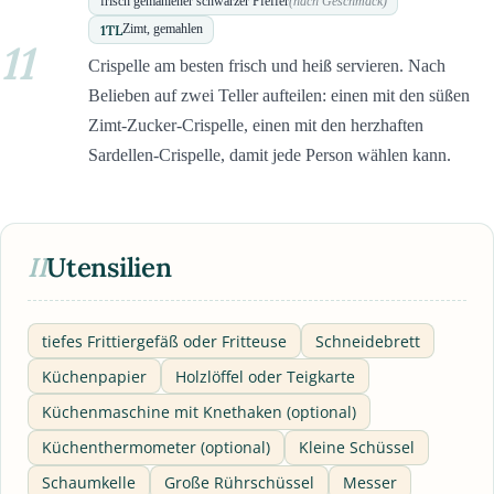
frisch gemahlener schwarzer Pfeffer
(nach Geschmack)
1
TL
Zimt, gemahlen
11
Crispelle am besten frisch und heiß servieren. Nach
Belieben auf zwei Teller aufteilen: einen mit den süßen
Zimt-Zucker-Crispelle, einen mit den herzhaften
Sardellen-Crispelle, damit jede Person wählen kann.
II
Utensilien
tiefes Frittiergefäß oder Fritteuse
Schneidebrett
Küchenpapier
Holzlöffel oder Teigkarte
Küchenmaschine mit Knethaken (optional)
Küchenthermometer (optional)
Kleine Schüssel
Schaumkelle
Große Rührschüssel
Messer