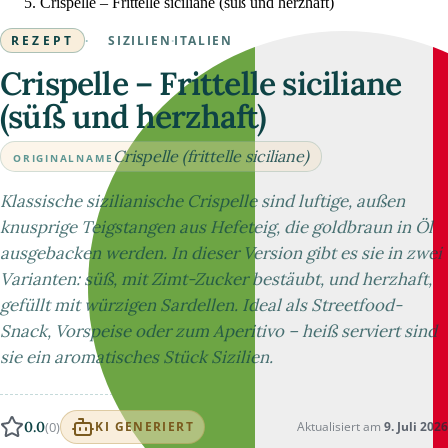
Crispelle – Frittelle siciliane (süß und herzhaft)
REZEPT
·
SIZILIEN
·
ITALIEN
Crispelle – Frittelle siciliane
(süß und herzhaft)
Crispelle (frittelle siciliane)
ORIGINALNAME
Klassische sizilianische Crispelle sind luftige, außen
knusprige Teigstangen aus Hefeteig, die goldbraun in Öl
ausgebacken werden. In dieser Version gibt es sie in zwei
Varianten: süß, mit Zimt-Zucker bestäubt, und herzhaft,
gefüllt mit würzigen Sardellen. Ideal als Streetfood-
Snack, Vorspeise oder zum Aperitivo – heiß serviert sind
sie ein aromatisches Stück Sizilien.
0.0
(0)
Aktualisiert am
9. Juli 2026
KI GENERIERT