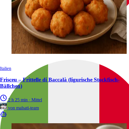
Italien
Frisceu – Frittelle di Baccalà (ligurische Stockfisch-
Bällchen)
2 h 25 min
·
Mittel
von
malsati-team