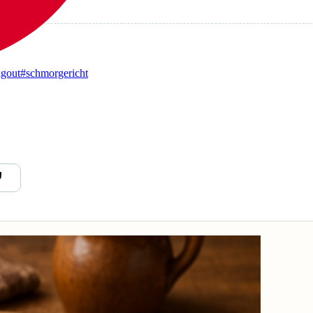
agout
#schmorgericht