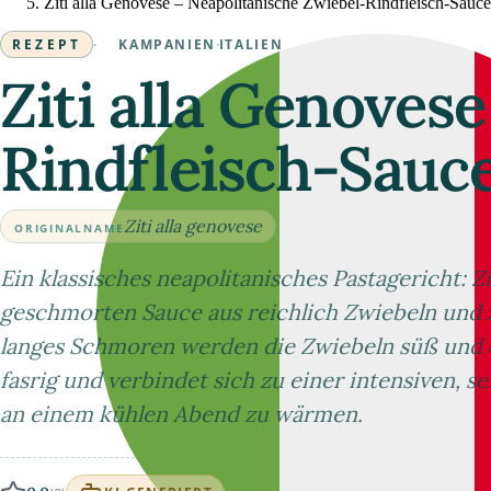
Ziti alla Genovese – Neapolitanische Zwiebel-Rindfleisch-Sauce
REZEPT
·
KAMPANIEN
·
ITALIEN
Ziti alla Genoves
Rindfleisch-Sauc
Ziti alla genovese
ORIGINALNAME
Ein klassisches neapolitanisches Pastagericht: Z
geschmorten Sauce aus reichlich Zwiebeln und 
langes Schmoren werden die Zwiebeln süß und cr
fasrig und verbindet sich zu einer intensiven, s
an einem kühlen Abend zu wärmen.