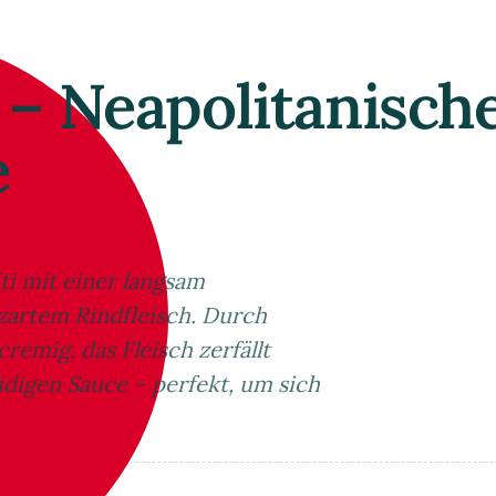
e – Neapolitanisch
e
iti mit einer langsam
zartem Rindfleisch. Durch
emig, das Fleisch zerfällt
eidigen Sauce – perfekt, um sich