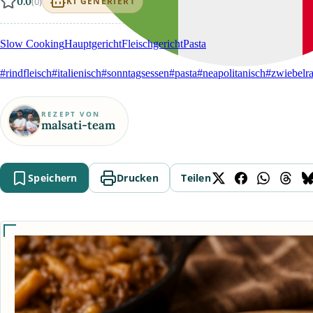
0.0
(0)
KI GENERIERT
Slow Cooking
Hauptgericht
Fleischgericht
Pasta
#rindfleisch
#italienisch
#sonntagsessen
#pasta
#neapolitanisch
#zwiebelr
REZEPT VON
malsati-team
Speichern
Drucken
Teilen