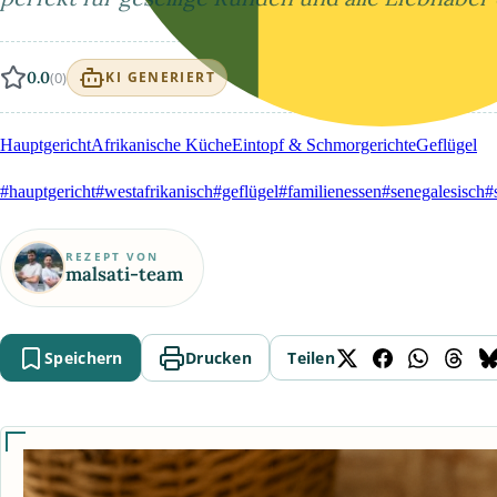
0.0
(0)
KI GENERIERT
Hauptgericht
Afrikanische Küche
Eintopf & Schmorgerichte
Geflügel
#hauptgericht
#westafrikanisch
#geflügel
#familienessen
#senegalesisch
#
REZEPT VON
malsati-team
Speichern
Drucken
Teilen