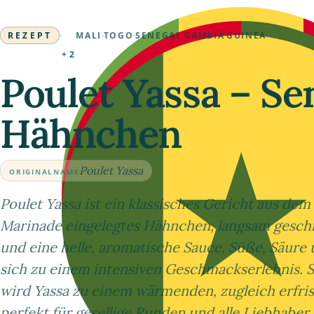
REZEPT
·
MALI
·
TOGO
·
SENEGAL
·
GAMBIA
·
GUINEA
+2
Poulet Yassa – Se
Hähnchen
Poulet Yassa
ORIGINALNAME
Poulet Yassa ist ein klassisches Gericht aus dem
Marinade eingelegtes Hähnchen, langsam gesch
und eine helle, aromatische Sauce. Süße, Säure 
sich zu einem intensiven Geschmackserlebnis. S
wird Yassa zu einem wärmenden, zugleich erfri
perfekt für gesellige Runden und alle Liebhaber