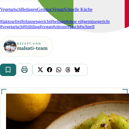
Vegetarisch
Beilagen
Gemüse
Vegan
Schnelle Küche
#laktosefrei
#pfannengericht
#beilage
#ohne ei
#gemüsegericht
#vegetarisch
#frühling
#vegan
#zitrone
#lauch
#schnell
REZEPT VON
malsati-team