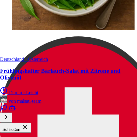
Deutschland · Österreich
Frühlingshafter Bärlauch-Salat mit Zitrone und
Olivenöl
15 min
·
Leicht
von
malsati-team
Schließen