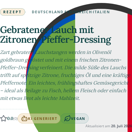
REZEPT
·
DEUTSCHLAND
·
FRANKREICH
·
ITALIEN
Gebratener Lauch mit
Zitronen-Pfeffer-Dressing
Zart gebratene Lauchstangen werden in Olivenöl
goldbraun geröstet und mit einem frischen Zitronen-
Pfeffer-Dressing verfeinert. Die milde Süße des Lauchs
trifft auf spritzige Zitrone, fruchtiges Öl und eine kräftige
Pfeffernote. Ein leichtes, frühlingshaftes Gemüsegericht
– ideal als Beilage zu Fisch, hellem Fleisch oder einfach
mit etwas Brot als leichte Mahlzeit.
0.0
(0)
KI GENERIERT
VEGAN
Aktualisiert am
20. Juli 2026