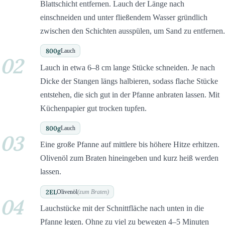
Blattschicht entfernen. Lauch der Länge nach
einschneiden und unter fließendem Wasser gründlich
zwischen den Schichten ausspülen, um Sand zu entfernen.
800
g
Lauch
02
Lauch in etwa 6–8 cm lange Stücke schneiden. Je nach
Dicke der Stangen längs halbieren, sodass flache Stücke
entstehen, die sich gut in der Pfanne anbraten lassen. Mit
Küchenpapier gut trocken tupfen.
800
g
Lauch
03
Eine große Pfanne auf mittlere bis höhere Hitze erhitzen.
Olivenöl zum Braten hineingeben und kurz heiß werden
lassen.
2
EL
Olivenöl
(zum Braten)
04
Lauchstücke mit der Schnittfläche nach unten in die
Pfanne legen. Ohne zu viel zu bewegen 4–5 Minuten