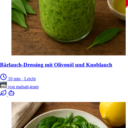
Bärlauch-Dressing mit Olivenöl und Knoblauch
10 min
·
Leicht
von
malsati-team