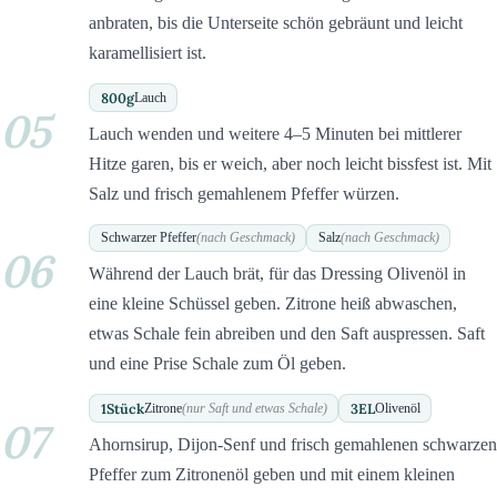
anbraten, bis die Unterseite schön gebräunt und leicht
karamellisiert ist.
800
g
Lauch
05
Lauch wenden und weitere 4–5 Minuten bei mittlerer
Hitze garen, bis er weich, aber noch leicht bissfest ist. Mit
Salz und frisch gemahlenem Pfeffer würzen.
Schwarzer Pfeffer
(nach Geschmack)
Salz
(nach Geschmack)
06
Während der Lauch brät, für das Dressing Olivenöl in
eine kleine Schüssel geben. Zitrone heiß abwaschen,
etwas Schale fein abreiben und den Saft auspressen. Saft
und eine Prise Schale zum Öl geben.
1
Stück
3
EL
Zitrone
(nur Saft und etwas Schale)
Olivenöl
07
Ahornsirup, Dijon-Senf und frisch gemahlenen schwarzen
Pfeffer zum Zitronenöl geben und mit einem kleinen