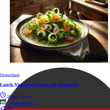
Deutschland
Lauch‑Vinaigrette‑Salat mit Zitrusnote
38 min
·
Leicht
von
malsati-team