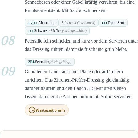
Schneebesen oder einer Gabel kräftig verrühren, bis eine
Emulsion entsteht. Mit Salz abschmecken.
1 ½
TL
1
TL
Ahornsirup
Salz
(nach Geschmack)
Dijon-Senf
1
TL
Schwarzer Pfeffer
(frisch gemahlen)
08
Petersilie fein schneiden und kurz vor dem Servieren unter
das Dressing rühren, damit sie frisch und grün bleibt.
2
EL
Petersilie
(frisch, gehäuft)
09
Gebratenen Lauch auf einer Platte oder auf Tellern
anrichten. Das Zitronen-Pfeffer-Dressing gleichmäßig
darüber träufeln und den Lauch 3–5 Minuten ziehen
lassen, damit er die Aromen aufnimmt. Sofort servieren.
Wartezeit 5 min