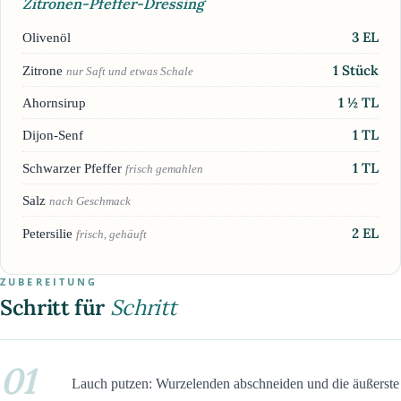
Zitronen-Pfeffer-Dressing
3
EL
Olivenöl
1
Stück
Zitrone
nur Saft und etwas Schale
1 ½
TL
Ahornsirup
1
TL
Dijon-Senf
1
TL
Schwarzer Pfeffer
frisch gemahlen
Salz
nach Geschmack
2
EL
Petersilie
frisch, gehäuft
ZUBEREITUNG
Schritt für
Schritt
01
Lauch putzen: Wurzelenden abschneiden und die äußerste