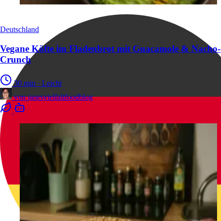
Deutschland
Vegane Köfte im Fladenbrot mit Guacamole & Nacho-
Crunch
30 min
·
Leicht
von
janesvielfaltfoodblog