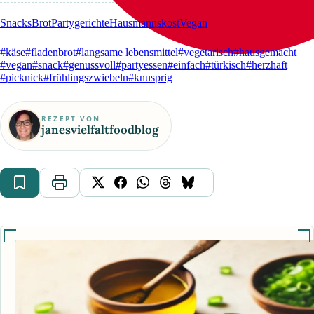
Snacks
Brot
Partygerichte
Hausmannskost
Vegan
#käse
#fladenbrot
#langsame lebensmittel
#vegetarisch
#hausgemacht
#vegan
#snack
#genussvoll
#partyessen
#einfach
#türkisch
#herzhaft
#picknick
#frühlingszwiebeln
#knusprig
REZEPT VON
janesvielfaltfoodblog