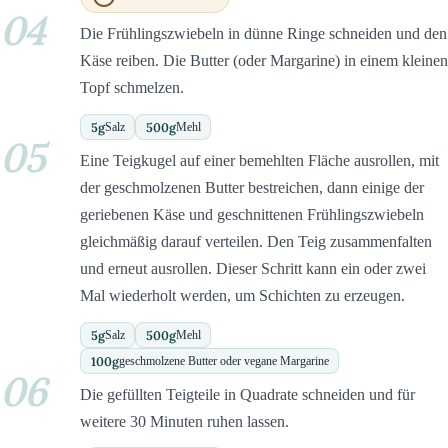
04
Die Frühlingszwiebeln in dünne Ringe schneiden und den
Käse reiben. Die Butter (oder Margarine) in einem kleinen
Topf schmelzen.
5
g
500
g
Salz
Mehl
05
Eine Teigkugel auf einer bemehlten Fläche ausrollen, mit
der geschmolzenen Butter bestreichen, dann einige der
geriebenen Käse und geschnittenen Frühlingszwiebeln
gleichmäßig darauf verteilen. Den Teig zusammenfalten
und erneut ausrollen. Dieser Schritt kann ein oder zwei
Mal wiederholt werden, um Schichten zu erzeugen.
5
g
500
g
Salz
Mehl
100
g
geschmolzene Butter oder vegane Margarine
06
Die gefüllten Teigteile in Quadrate schneiden und für
weitere 30 Minuten ruhen lassen.