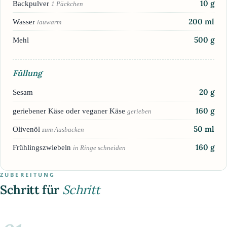
10
g
Backpulver
1 Päckchen
200
ml
Wasser
lauwarm
500
g
Mehl
Füllung
20
g
Sesam
160
g
geriebener Käse oder veganer Käse
gerieben
50
ml
Olivenöl
zum Ausbacken
160
g
Frühlingszwiebeln
in Ringe schneiden
ZUBEREITUNG
Schritt für
Schritt