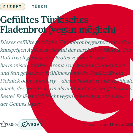
REZEPT
·
TÜRKEI
Gefülltes Türkisches
Fladenbrot (vegan möglich)
Dieses gefüllte türkische Fladenbrot begeistert mit seiner
knusprigen Außenfläche und der herzhaften Füllung. Der
Duft frisch gebackenen Brotes vermischt sich
harmonisch mit dem Aroma von geschmolzenem Käse
und fein gehackten Frühlingszwiebeln. Perfekt für ein
Picknick oder eine Party – dieses Fladenbrot ist der ideale
Snack, der sowohl warm als auch kalt überzeugt. Und das
Beste? Es lässt sich leicht vegan zubereiten, ohne dass
der Genuss leidet!
0.0
(0)
Aktualisiert am
11. März 2026
VEGAN