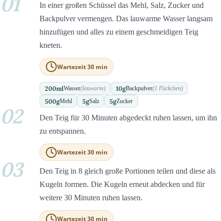
01
In einer großen Schüssel das Mehl, Salz, Zucker und
Backpulver vermengen. Das lauwarme Wasser langsam
hinzufügen und alles zu einem geschmeidigen Teig
kneten.
Wartezeit 30 min
200
ml
10
g
Wasser
(lauwarm)
Backpulver
(1 Päckchen)
500
g
5
g
5
g
Mehl
Salz
Zucker
02
Den Teig für 30 Minuten abgedeckt ruhen lassen, um ihn
zu entspannen.
Wartezeit 30 min
03
Den Teig in 8 gleich große Portionen teilen und diese als
Kugeln formen. Die Kugeln erneut abdecken und für
weitere 30 Minuten ruhen lassen.
Wartezeit 30 min