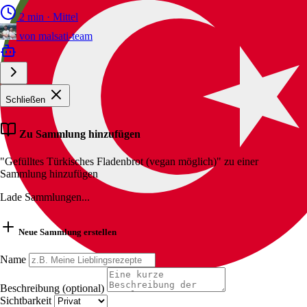
2 min
·
Mittel
von
malsati-team
Schließen
Zu Sammlung hinzufügen
"Gefülltes Türkisches Fladenbrot (vegan möglich)" zu einer
Sammlung hinzufügen
Lade Sammlungen...
Neue Sammlung erstellen
Name
Beschreibung (optional)
Sichtbarkeit