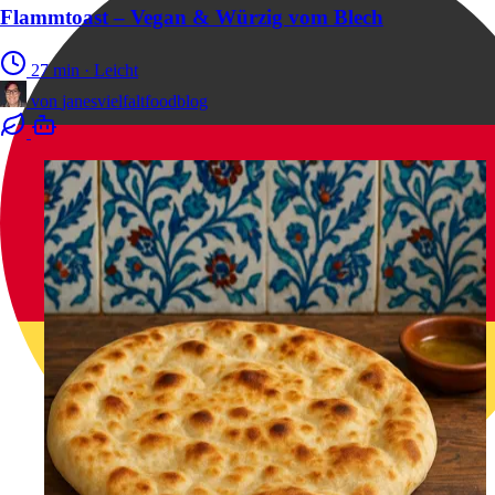
Flammtoast – Vegan & Würzig vom Blech
27 min
·
Leicht
von
janesvielfaltfoodblog