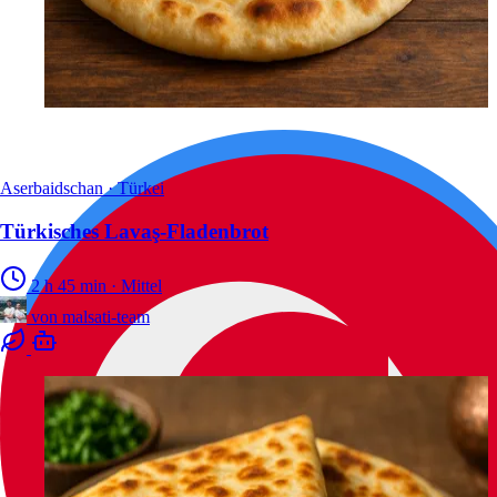
Aserbaidschan · Türkei
Türkisches Lavaş-Fladenbrot
2 h 45 min
·
Mittel
von
malsati-team