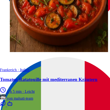
Frankreich · Italien
Tomaten-Ratatouille mit mediterranen Kräutern
1 h 5 min
·
Leicht
von
malsati-team