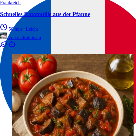
Frankreich
Schnelles Ratatouille aus der Pfanne
50 min
·
Leicht
von
malsati-team