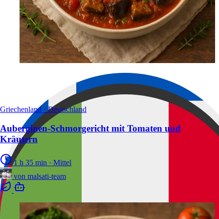
Griechenland · Deutschland
Auberginen-Schmorgericht mit Tomaten und
Kräutern
1 h 35 min
·
Mittel
von
malsati-team