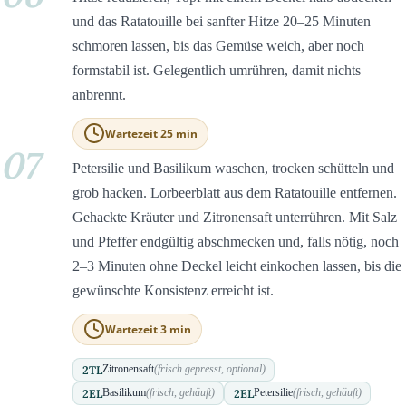
und das Ratatouille bei sanfter Hitze 20–25 Minuten
schmoren lassen, bis das Gemüse weich, aber noch
formstabil ist. Gelegentlich umrühren, damit nichts
anbrennt.
Wartezeit 25 min
07
Petersilie und Basilikum waschen, trocken schütteln und
grob hacken. Lorbeerblatt aus dem Ratatouille entfernen.
Gehackte Kräuter und Zitronensaft unterrühren. Mit Salz
und Pfeffer endgültig abschmecken und, falls nötig, noch
2–3 Minuten ohne Deckel leicht einkochen lassen, bis die
gewünschte Konsistenz erreicht ist.
Wartezeit 3 min
2
TL
Zitronensaft
(frisch gepresst, optional)
2
EL
2
EL
Basilikum
(frisch, gehäuft)
Petersilie
(frisch, gehäuft)