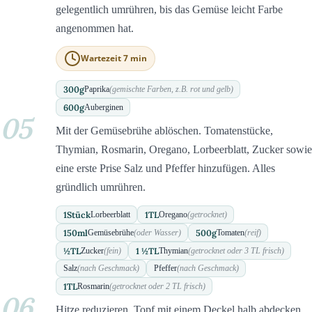
gelegentlich umrühren, bis das Gemüse leicht Farbe
angenommen hat.
Wartezeit 7 min
300
g
Paprika
(gemischte Farben, z.B. rot und gelb)
600
g
Auberginen
05
Mit der Gemüsebrühe ablöschen. Tomatenstücke,
Thymian, Rosmarin, Oregano, Lorbeerblatt, Zucker sowie
eine erste Prise Salz und Pfeffer hinzufügen. Alles
gründlich umrühren.
1
Stück
1
TL
Lorbeerblatt
Oregano
(getrocknet)
150
ml
500
g
Gemüsebrühe
(oder Wasser)
Tomaten
(reif)
½
TL
1 ½
TL
Zucker
(fein)
Thymian
(getrocknet oder 3 TL frisch)
Salz
(nach Geschmack)
Pfeffer
(nach Geschmack)
1
TL
Rosmarin
(getrocknet oder 2 TL frisch)
06
Hitze reduzieren, Topf mit einem Deckel halb abdecken