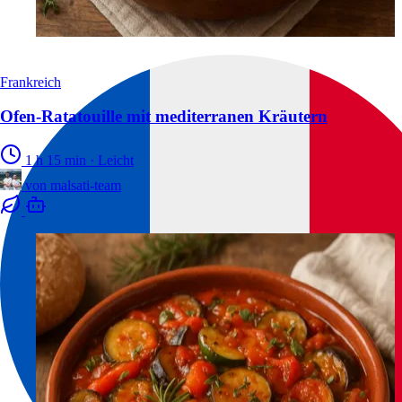
Frankreich
Ofen-Ratatouille mit mediterranen Kräutern
1 h 15 min
·
Leicht
von
malsati-team