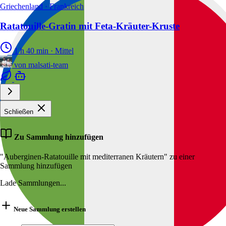
Griechenland · Frankreich
Ratatouille-Gratin mit Feta-Kräuter-Kruste
1 h 40 min
·
Mittel
von
malsati-team
Schließen
Zu Sammlung hinzufügen
"Auberginen-Ratatouille mit mediterranen Kräutern" zu einer
Sammlung hinzufügen
Lade Sammlungen...
Neue Sammlung erstellen