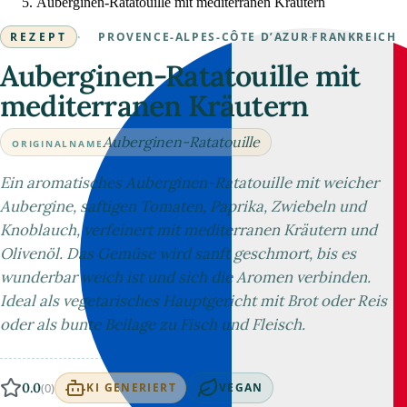
Auberginen-Ratatouille mit mediterranen Kräutern
REZEPT
·
PROVENCE-ALPES-CÔTE D’AZUR
·
FRANKREICH
Auberginen-Ratatouille mit
mediterranen Kräutern
Auberginen-Ratatouille
ORIGINALNAME
Ein aromatisches Auberginen-Ratatouille mit weicher
Aubergine, saftigen Tomaten, Paprika, Zwiebeln und
Knoblauch, verfeinert mit mediterranen Kräutern und
Olivenöl. Das Gemüse wird sanft geschmort, bis es
wunderbar weich ist und sich die Aromen verbinden.
Ideal als vegetarisches Hauptgericht mit Brot oder Reis
oder als bunte Beilage zu Fisch und Fleisch.
0.0
(0)
KI GENERIERT
VEGAN