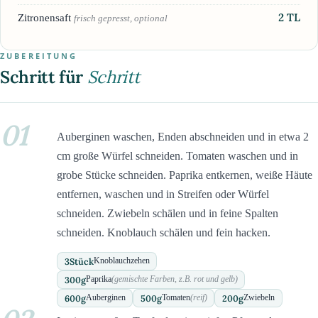
2
TL
Zitronensaft
frisch gepresst, optional
ZUBEREITUNG
Schritt für
Schritt
01
Auberginen waschen, Enden abschneiden und in etwa 2
cm große Würfel schneiden. Tomaten waschen und in
grobe Stücke schneiden. Paprika entkernen, weiße Häute
entfernen, waschen und in Streifen oder Würfel
schneiden. Zwiebeln schälen und in feine Spalten
schneiden. Knoblauch schälen und fein hacken.
3
Stück
Knoblauchzehen
300
g
Paprika
(gemischte Farben, z.B. rot und gelb)
600
g
500
g
200
g
Auberginen
Tomaten
(reif)
Zwiebeln