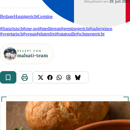
Aktualisiert am
20. Juli 2026
Beilage
Hauptgericht
Gemüse
#französisch
#one-pot
#mediterran
#gemüsegericht
#auberginen
#vegetarisch
#vegan
#glutenfrei
#ratatouille
#schmorgericht
REZEPT VON
malsati-team