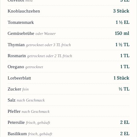
mild
3
Stück
Knoblauchzehen
1 ½
EL
Tomatenmark
150
ml
Gemüsebrühe
oder Wasser
1 ½
TL
Thymian
getrocknet oder 3 TL frisch
1
TL
Rosmarin
getrocknet oder 2 TL frisch
1
TL
Oregano
getrocknet
1
Stück
Lorbeerblatt
½
TL
Zucker
fein
Salz
nach Geschmack
Pfeffer
nach Geschmack
2
EL
Petersilie
frisch, gehäuft
2
EL
Basilikum
frisch, gehäuft