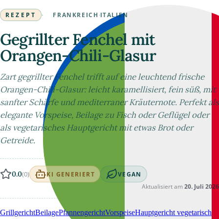
REZEPT
·
FRANKREICH
·
ITALIEN
Gegrillter Fenchel mit
Orangen-Chili-Glasur
Zart gegrillter Fenchel trifft auf eine leuchtend frische
Orangen-Chili-Glasur: leicht karamellisiert, fein süß, mit
sanfter Schärfe und mediterraner Kräuternote. Perfekt als
elegante Vorspeise, Beilage zu Fisch oder Geflügel oder
als vegetarisches Hauptgericht mit etwas Brot oder
Getreide.
0.0
(0)
KI GENERIERT
VEGAN
Aktualisiert am
20. Juli 2026
Grillgericht
Beilage
Pfannengericht
Vorspeise
Hauptgericht vegetarisch