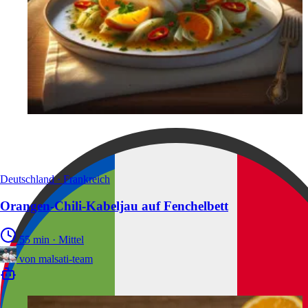
Deutschland · Frankreich
Orangen-Chili-Kabeljau auf Fenchelbett
55 min
·
Mittel
von
malsati-team