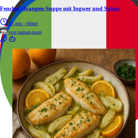
Fenchel-Orangen-Suppe mit Ingwer und Sahne
45 min
·
Mittel
von
malsati-team