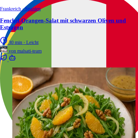
Frankreich · Spanien
Fenchel-Orangen-Salat mit schwarzen Oliven und
Estragon
30 min
·
Leicht
von
malsati-team