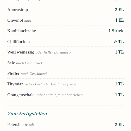
2
EL
Ahornsirup
1
EL
Olivenöl
mild
1
Stück
Knoblauchzehe
½
TL
Chiliflocken
1
TL
Weißweinessig
oder heller Balsamico
Salz
nach Geschmack
Pfeffer
nach Geschmack
1
TL
Thymian
getrocknet oder Blättchen frisch
1
TL
Orangenschale
unbehandelt, fein abgerieben
Zum Fertigstellen
2
EL
Petersilie
frisch