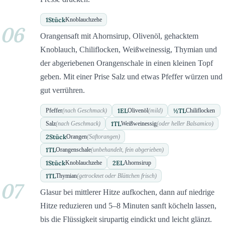
1
Stück
Knoblauchzehe
06
Orangensaft mit Ahornsirup, Olivenöl, gehacktem
Knoblauch, Chiliflocken, Weißweinessig, Thymian und
der abgeriebenen Orangenschale in einen kleinen Topf
geben. Mit einer Prise Salz und etwas Pfeffer würzen und
gut verrühren.
1
EL
½
TL
Pfeffer
(nach Geschmack)
Olivenöl
(mild)
Chiliflocken
1
TL
Salz
(nach Geschmack)
Weißweinessig
(oder heller Balsamico)
2
Stück
Orangen
(Saftorangen)
1
TL
Orangenschale
(unbehandelt, fein abgerieben)
1
Stück
2
EL
Knoblauchzehe
Ahornsirup
1
TL
Thymian
(getrocknet oder Blättchen frisch)
07
Glasur bei mittlerer Hitze aufkochen, dann auf niedrige
Hitze reduzieren und 5–8 Minuten sanft köcheln lassen,
bis die Flüssigkeit sirupartig eindickt und leicht glänzt.