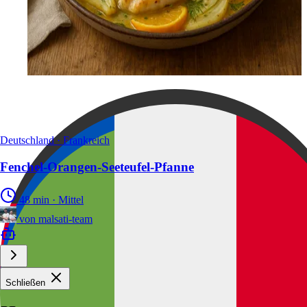
Deutschland · Frankreich
Fenchel-Orangen-Seeteufel-Pfanne
48 min
·
Mittel
von
malsati-team
Schließen