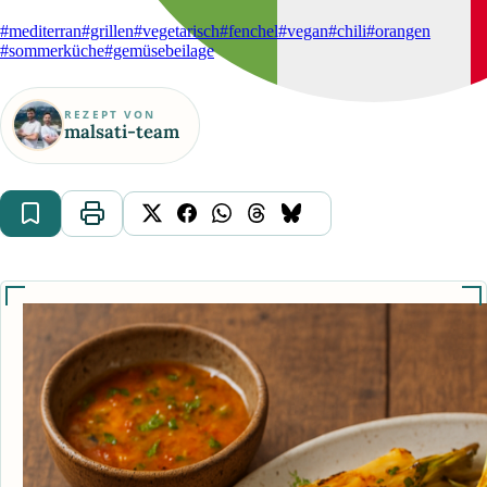
#mediterran
#grillen
#vegetarisch
#fenchel
#vegan
#chili
#orangen
#sommerküche
#gemüsebeilage
REZEPT VON
malsati-team