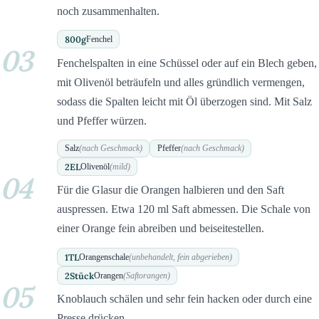
noch zusammenhalten.
800
g
Fenchel
03
Fenchelspalten in eine Schüssel oder auf ein Blech geben,
mit Olivenöl beträufeln und alles gründlich vermengen,
sodass die Spalten leicht mit Öl überzogen sind. Mit Salz
und Pfeffer würzen.
Salz
(nach Geschmack)
Pfeffer
(nach Geschmack)
2
EL
Olivenöl
(mild)
04
Für die Glasur die Orangen halbieren und den Saft
auspressen. Etwa 120 ml Saft abmessen. Die Schale von
einer Orange fein abreiben und beiseitestellen.
1
TL
Orangenschale
(unbehandelt, fein abgerieben)
2
Stück
Orangen
(Saftorangen)
05
Knoblauch schälen und sehr fein hacken oder durch eine
Presse drücken.