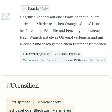
2
EL
Petersilie
(frisch)
12
Gegrillten Fenchel auf einer Platte oder auf Tellern
anrichten. Mit der restlichen Orangen-Chili-Glasur
beträufeln, mit Petersilie und Fenchelgrün bestreuen.
Nach Wunsch mit etwas Olivenöl verfeinern und mit
Meersalz und frisch gemahlenem Pfeffer abschmecken.
1
TL
2
EL
Olivenöl
(optional)
Petersilie
(frisch)
Meersalz
(nach Geschmack)
Schwarzer Pfeffer
(nach Geschmack)
II
Utensilien
Zitruspresse
Schneidebrett
Schüssel oder Blech zum Marinieren