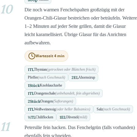
10
Die noch warmen Fenchelspalten großzügig mit der
Orangen-Chili-Glasur bestreichen oder beträufeln. Weitere
1–2 Minuten auf jeder Seite grillen, damit die Glasur
leicht karamellisiert. Übrige Glasur für das Anrichten
aufbewahren.
Wartezeit 4 min
1
TL
Thymian
(getrocknet oder Blättchen frisch)
2
EL
Pfeffer
(nach Geschmack)
Ahornsirup
1
Stück
Knoblauchzehe
1
TL
Orangenschale
(unbehandelt, fein abgerieben)
2
Stück
Orangen
(Saftorangen)
1
TL
Weißweinessig
(oder heller Balsamico)
Salz
(nach Geschmack)
½
TL
1
EL
Chiliflocken
Olivenöl
(mild)
11
Petersilie fein hacken. Das Fenchelgrün (falls vorhanden)
ebenfalls fein schneiden.