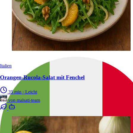
Italien
Orangen-Rucola-Salat mit Fenchel
35 min
·
Leicht
von
malsati-team