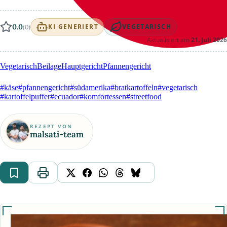
0.0
(0)
KI GENERIERT
VEGETARISCH
Aktualisiert am
21. Juli 2026
Vegetarisch
Beilage
Hauptgericht
Pfannengericht
#käse
#pfannengericht
#südamerika
#bratkartoffeln
#vegetarisch
#kartoffelpuffer
#ecuador
#komfortessen
#streetfood
REZEPT VON
malsati-team