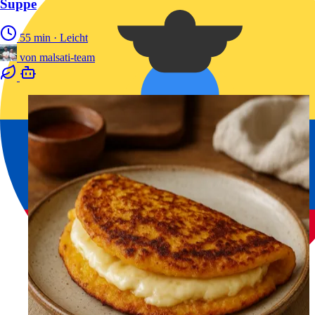
Suppe
55 min
·
Leicht
von
malsati-team