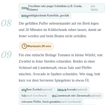
Frischkäse oder junger Schnittkäse (z.B. Gouda,
(am
200
g
Edamer)
Stück)
800
g
mehligkochende Kartoffeln, geschält
08
Die gefüllten Puffer nebeneinander auf ein Brett legen
und 20 Minuten im Kühlschrank ruhen lassen, damit sie
fester werden und beim Braten nicht zerfallen.
Wartezeit 20 min
09
Für eine einfache Beilage Tomaten in kleine Würfel, rote
Zwiebel in feine Streifen schneiden. Beides in einer
Schüssel mit Limettensaft, etwas Salz und Pfeffer
mischen. Avocado in Spalten schneiden. Wer mag, brät
kurz vor dem Servieren Spiegeleier in etwas Öl.
40
g
1
Stück
Rote Zwiebel
(optional)
Avocado
(optional)
1
EL
Salz
(nach Geschmack)
Limettensaft oder Zitronensaft
(optional)
schwarzer Pfeffer, frisch gemahlen
(nach Geschmack)