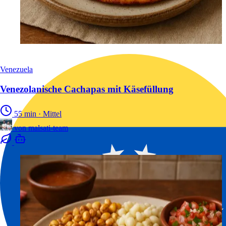
Venezuela
Venezolanische Cachapas mit Käsefüllung
55 min
·
Mittel
von
malsati-team