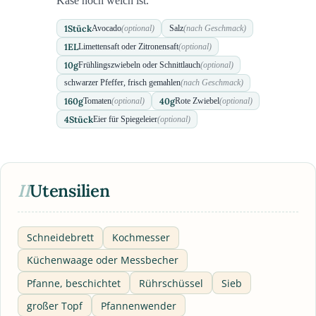
Käse noch weich ist.
1
Stück
Avocado
(optional)
Salz
(nach Geschmack)
1
EL
Limettensaft oder Zitronensaft
(optional)
10
g
Frühlingszwiebeln oder Schnittlauch
(optional)
schwarzer Pfeffer, frisch gemahlen
(nach Geschmack)
160
g
40
g
Tomaten
(optional)
Rote Zwiebel
(optional)
4
Stück
Eier für Spiegeleier
(optional)
II
Utensilien
Schneidebrett
Kochmesser
Küchenwaage oder Messbecher
Pfanne, beschichtet
Rührschüssel
Sieb
großer Topf
Pfannenwender