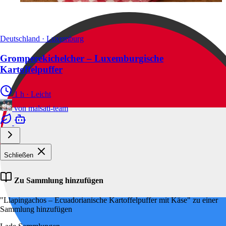
Deutschland · Luxemburg
Gromperekichelcher – Luxemburgische
Kartoffelpuffer
1 h
·
Leicht
von
malsati-team
Schließen
Zu Sammlung hinzufügen
"Llapingachos – Ecuadorianische Kartoffelpuffer mit Käse" zu einer
Sammlung hinzufügen