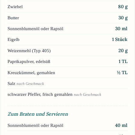
80
g
Zwiebel
30
g
Butter
30
ml
Sonnenblumenöl oder Rapsöl
1
Stück
Eigelb
20
g
Weizenmehl (Typ 405)
1
TL
Paprikapulver, edelsüß
½
TL
Kreuzkümmel, gemahlen
Salz
nach Geschmack
schwarzer Pfeffer, frisch gemahlen
nach Geschmack
Zum Braten und Servieren
40
ml
Sonnenblumenöl oder Rapsöl