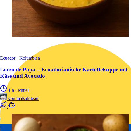
Ecuador · Kolumbien
Locro de Papa – Ecuadorianische Kartoffelsuppe mit
Käse und Avocado
1 h
·
Mittel
von
malsati-team