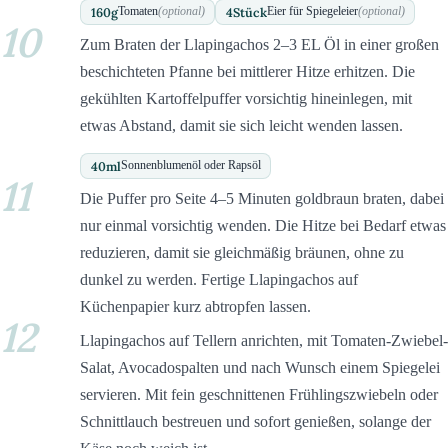
160
g
4
Stück
Tomaten
(optional)
Eier für Spiegeleier
(optional)
10
Zum Braten der Llapingachos 2–3 EL Öl in einer großen
beschichteten Pfanne bei mittlerer Hitze erhitzen. Die
gekühlten Kartoffelpuffer vorsichtig hineinlegen, mit
etwas Abstand, damit sie sich leicht wenden lassen.
40
ml
Sonnenblumenöl oder Rapsöl
11
Die Puffer pro Seite 4–5 Minuten goldbraun braten, dabei
nur einmal vorsichtig wenden. Die Hitze bei Bedarf etwas
reduzieren, damit sie gleichmäßig bräunen, ohne zu
dunkel zu werden. Fertige Llapingachos auf
Küchenpapier kurz abtropfen lassen.
12
Llapingachos auf Tellern anrichten, mit Tomaten-Zwiebel-
Salat, Avocadospalten und nach Wunsch einem Spiegelei
servieren. Mit fein geschnittenen Frühlingszwiebeln oder
Schnittlauch bestreuen und sofort genießen, solange der