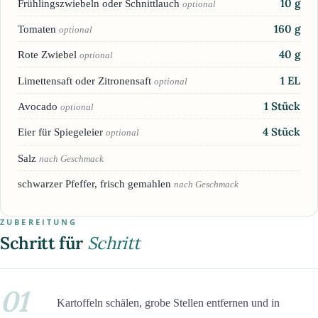
10
g
Frühlingszwiebeln oder Schnittlauch
optional
160
g
Tomaten
optional
40
g
Rote Zwiebel
optional
1
EL
Limettensaft oder Zitronensaft
optional
1
Stück
Avocado
optional
4
Stück
Eier für Spiegeleier
optional
Salz
nach Geschmack
schwarzer Pfeffer, frisch gemahlen
nach Geschmack
ZUBEREITUNG
Schritt für
Schritt
01
Kartoffeln schälen, grobe Stellen entfernen und in