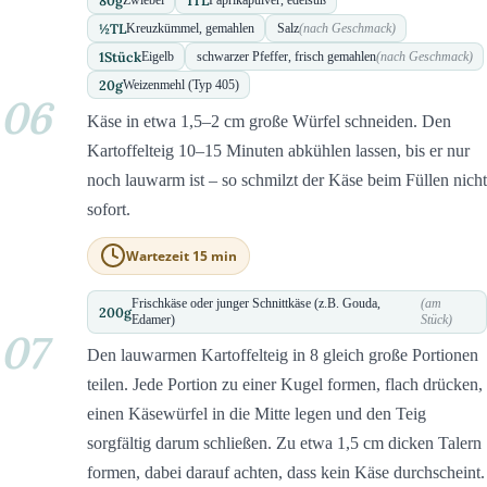
80
g
1
TL
½
TL
Kreuzkümmel, gemahlen
Salz
(nach Geschmack)
1
Stück
Eigelb
schwarzer Pfeffer, frisch gemahlen
(nach Geschmack)
20
g
Weizenmehl (Typ 405)
06
Käse in etwa 1,5–2 cm große Würfel schneiden. Den
Kartoffelteig 10–15 Minuten abkühlen lassen, bis er nur
noch lauwarm ist – so schmilzt der Käse beim Füllen nicht
sofort.
Wartezeit 15 min
Frischkäse oder junger Schnittkäse (z.B. Gouda,
(am
200
g
Edamer)
Stück)
07
Den lauwarmen Kartoffelteig in 8 gleich große Portionen
teilen. Jede Portion zu einer Kugel formen, flach drücken,
einen Käsewürfel in die Mitte legen und den Teig
sorgfältig darum schließen. Zu etwa 1,5 cm dicken Talern
formen, dabei darauf achten, dass kein Käse durchscheint.