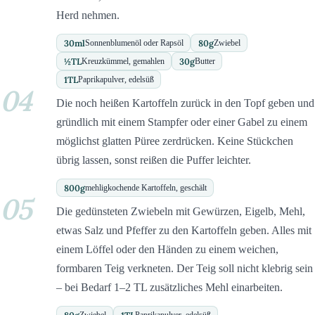
Herd nehmen.
30
ml
80
g
Sonnenblumenöl oder Rapsöl
Zwiebel
½
TL
30
g
Kreuzkümmel, gemahlen
Butter
1
TL
Paprikapulver, edelsüß
04
Die noch heißen Kartoffeln zurück in den Topf geben und
gründlich mit einem Stampfer oder einer Gabel zu einem
möglichst glatten Püree zerdrücken. Keine Stückchen
übrig lassen, sonst reißen die Puffer leichter.
800
g
mehligkochende Kartoffeln, geschält
05
Die gedünsteten Zwiebeln mit Gewürzen, Eigelb, Mehl,
etwas Salz und Pfeffer zu den Kartoffeln geben. Alles mit
einem Löffel oder den Händen zu einem weichen,
formbaren Teig verkneten. Der Teig soll nicht klebrig sein
– bei Bedarf 1–2 TL zusätzliches Mehl einarbeiten.
Zwiebel
Paprikapulver, edelsüß