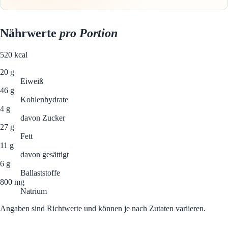
Nährwerte
pro Portion
520
kcal
20 g
Eiweiß
46 g
Kohlenhydrate
4 g
davon Zucker
27 g
Fett
11 g
davon gesättigt
6 g
Ballaststoffe
800 mg
Natrium
Angaben sind Richtwerte und können je nach Zutaten variieren.