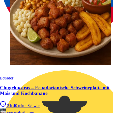
Ecuador
Chugchucaras – Ecuadorianische Schweineplatte mit
Mais und Kochbanane
2 h 40 min
·
Schwer
von
malsati-team