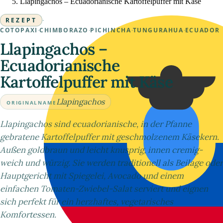
Llapingachos – Ecuadorianische Kartoffelpuffer mit Käse
REZEPT
·
COTOPAXI
·
CHIMBORAZO
·
PICHINCHA
·
TUNGURAHUA
·
ECUADOR
Llapingachos –
Ecuadorianische
Kartoffelpuffer mit Käse
Llapingachos
ORIGINALNAME
Llapingachos sind ecuadorianische, in der Pfanne
gebratene Kartoffelpuffer mit geschmolzenem Käsekern.
Außen goldbraun und leicht knusprig, innen cremig-
weich und würzig. Sie werden traditionell als Beilage oder
Hauptgericht mit Spiegelei, Avocado und einem
einfachen Tomaten-Zwiebel-Salat serviert und eignen
sich perfekt für ein herzhaftes, vegetarisches
Komfortessen.