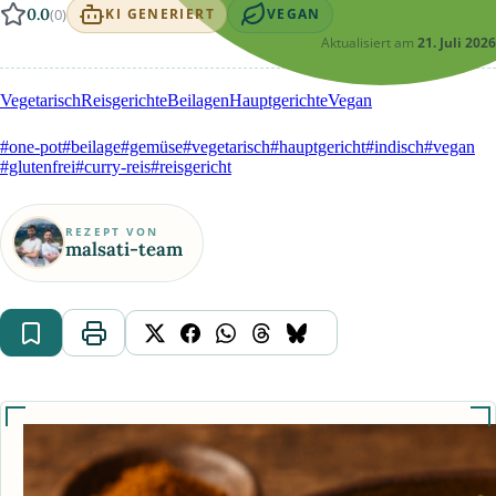
0.0
(0)
KI GENERIERT
VEGAN
Aktualisiert am
21. Juli 2026
Vegetarisch
Reisgerichte
Beilagen
Hauptgerichte
Vegan
#one-pot
#beilage
#gemüse
#vegetarisch
#hauptgericht
#indisch
#vegan
#glutenfrei
#curry-reis
#reisgericht
REZEPT VON
malsati-team