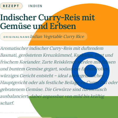
REZEPT
·
INDIEN
Indischer Curry-Reis mit
Gemüse und Erbsen
Indian Vegetable Curry Rice
ORIGINALNAME
Aromatischer indischer Curry-Reis mit duftendem
Basmati, geröstetem Kreuzkümmel, Kurkuma, Zimt und
frischem Koriander. Zarte Reiskörner werden mit Erbsen
und buntem Gemüse gegart, sodass ein farbenfrohes,
würziges Gericht entsteht – ideal als vegetarisches
Hauptgericht oder als festliche Beilage zu Curry, Dal oder
gebratenem Gemüse. Die Gewürze sind harmonisch
ausbalanciert, dabei anpassbar von mild bis kräftig
scharf.