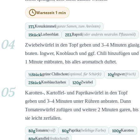
Wartezeit 1 min
1
TL
Kreuzkümmel
(ganze Samen, zum Anrösten)
1
Stück
2
EL
Lorbeerblatt
Rapsöl
(oder anderes neutrales Pflanzenöl)
04
Zwiebelwürfel in den Topf geben und 3–4 Minuten glasig
braten. Ingwer, Knoblauch und ggf. Chili hinzufügen und
1 Minute mitbraten, bis alles aromatisch duftet.
½
Stück
10
g
grüne Chilischote
(optional, für Schärfe)
Ingwer
(frisch)
2
Stück
120
g
Knoblauchzehen
Zwiebel
05
Karotten-, Kartoffel- und Paprikawürfel in den Topf
geben und 3–4 Minuten unter Rühren anbraten. Dann
Tomatenwürfel zufügen und weitere 2 Minuten garen, bis
sie leicht zerfallen.
80
g
80
g
100
g
Tomaten
(reif)
Paprika
(beliebige Farbe)
Karotten
80
g
Kartoffel
(festkochend)