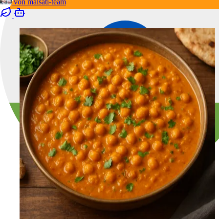
von
malsati-team