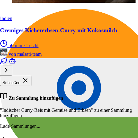
Indien
Cremiges Kichererbsen-Curry mit Kokosmilch
50 min
·
Leicht
von
malsati-team
Schließen
Zu Sammlung hinzufügen
"Indischer Curry-Reis mit Gemüse und Erbsen" zu einer Sammlung
hinzufügen
Lade Sammlungen...