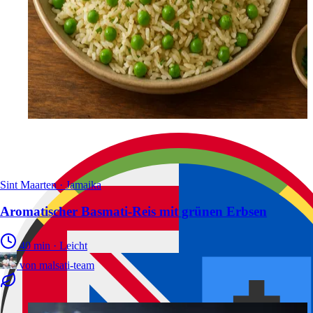
Sint Maarten · Jamaika
Aromatischer Basmati-Reis mit grünen Erbsen
40 min
·
Leicht
von
malsati-team