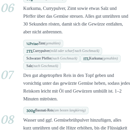
06
Kurkuma, Currypulver, Zimt sowie etwas Salz und
Pfeffer über das Gemüse streuen. Alles gut umrühren und
30 Sekunden rösten, damit sich die Gewürze entfalten,
aber nicht anbrennen.
¼
Prise
Zimt
(gemahlen)
2
TL
Currypulver
(mild oder scharf nach Geschmack)
1
TL
Schwarzer Pfeffer
(nach Geschmack)
Kurkuma
(gemahlen)
Salz
(nach Geschmack)
07
Den gut abgetropften Reis in den Topf geben und
vorsichtig unter das gewürzte Gemüse heben, sodass jedes
Reiskorn leicht mit Öl und Gewürzen umhüllt ist. 1–2
Minuten mitrösten.
300
g
Basmati-Reis
(am besten langkörnig)
08
Wasser und ggf. Gemüsebrühpulver hinzufügen, alles
kurz umrühren und die Hitze erhöhen, bis die Flüssigkeit