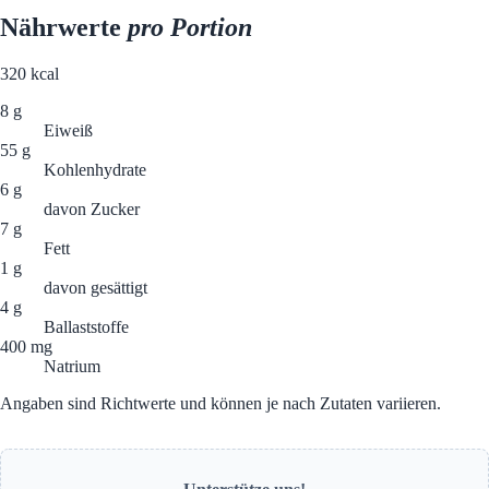
Nährwerte
pro Portion
320
kcal
8 g
Eiweiß
55 g
Kohlenhydrate
6 g
davon Zucker
7 g
Fett
1 g
davon gesättigt
4 g
Ballaststoffe
400 mg
Natrium
Angaben sind Richtwerte und können je nach Zutaten variieren.