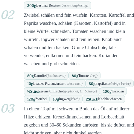
300
g
Basmati-Reis
(am besten langkörnig)
02
Zwiebel schälen und fein würfeln. Karotten, Kartoffel und
Paprika waschen, schälen (Karotten, Kartoffel) und in
kleine Würfel schneiden. Tomaten waschen und klein
würfeln. Ingwer schälen und fein reiben. Knoblauch
schälen und fein hacken. Grüne Chilischote, falls
verwendet, entkernen und fein hacken. Koriander
waschen und grob schneiden.
80
g
80
g
Kartoffel
(festkochend)
Tomaten
(reif)
10
g
80
g
frischer Koriander
(zum Bestreuen)
Paprika
(beliebige Farbe)
½
Stück
100
g
grüne Chilischote
(optional, für Schärfe)
Karotten
120
g
10
g
2
Stück
Zwiebel
Ingwer
(frisch)
Knoblauchzehen
03
In einem Topf mit schwerem Boden das Öl auf mittlerer
Hitze erhitzen. Kreuzkümmelsamen und Lorbeerblatt
zugeben und 30–60 Sekunden anrösten, bis sie duften und
leicht springen, aber nicht dunkel werden.