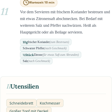
Wartezeit 10 min
11
Vor dem Servieren mit frischem Koriander bestreuen und
mit etwas Zitronensaft abschmecken. Bei Bedarf mit
weiterem Salz und Pfeffer nachwürzen. Heiß als
Hauptgericht oder als Beilage servieren.
10
g
frischer Koriander
(zum Bestreuen)
Schwarzer Pfeffer
(nach Geschmack)
½
Stück
Zitrone
(für etwas Saft zum Abrunden)
Salz
(nach Geschmack)
II
Utensilien
Schneidebrett
Kochmesser
Großer Topf mit Deckel