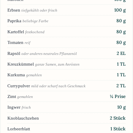
100
g
Erbsen
tiefgekühlt oder frisch
80
g
Paprika
beliebige Farbe
80
g
Kartoffel
festkochend
80
g
Tomaten
reif
2
EL
Rapsöl
oder anderes neutrales Pflanzenöl
1
TL
Kreuzkümmel
ganze Samen, zum Anrösten
1
TL
Kurkuma
gemahlen
2
TL
Currypulver
mild oder scharf nach Geschmack
¼
Prise
Zimt
gemahlen
10
g
Ingwer
frisch
2
Stück
Knoblauchzehen
1
Stück
Lorbeerblatt