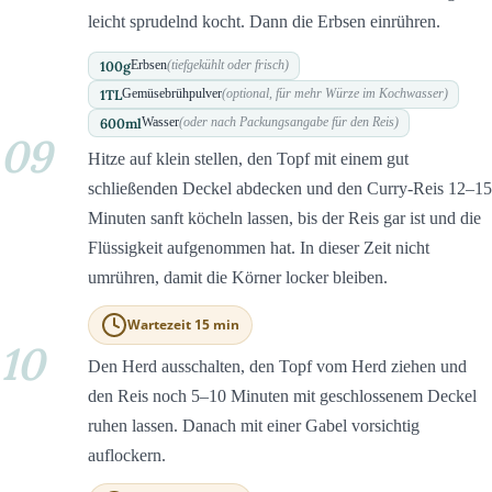
leicht sprudelnd kocht. Dann die Erbsen einrühren.
100
g
Erbsen
(tiefgekühlt oder frisch)
1
TL
Gemüsebrühpulver
(optional, für mehr Würze im Kochwasser)
600
ml
Wasser
(oder nach Packungsangabe für den Reis)
09
Hitze auf klein stellen, den Topf mit einem gut
schließenden Deckel abdecken und den Curry-Reis 12–15
Minuten sanft köcheln lassen, bis der Reis gar ist und die
Flüssigkeit aufgenommen hat. In dieser Zeit nicht
umrühren, damit die Körner locker bleiben.
Wartezeit 15 min
10
Den Herd ausschalten, den Topf vom Herd ziehen und
den Reis noch 5–10 Minuten mit geschlossenem Deckel
ruhen lassen. Danach mit einer Gabel vorsichtig
auflockern.