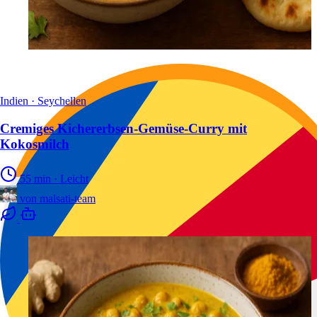
Indien · Seychellen
Cremiges Kichererbsen-Gemüse-Curry mit
Kokosmilch
55 min
·
Leicht
von
malsati-team