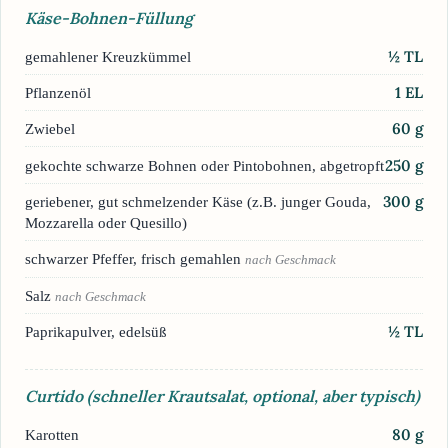
Käse-Bohnen-Füllung
½
TL
gemahlener Kreuzkümmel
1
EL
Pflanzenöl
60
g
Zwiebel
250
g
gekochte schwarze Bohnen oder Pintobohnen, abgetropft
300
g
geriebener, gut schmelzender Käse (z.B. junger Gouda,
Mozzarella oder Quesillo)
schwarzer Pfeffer, frisch gemahlen
nach Geschmack
Salz
nach Geschmack
½
TL
Paprikapulver, edelsüß
Curtido (schneller Krautsalat, optional, aber typisch)
80
g
Karotten