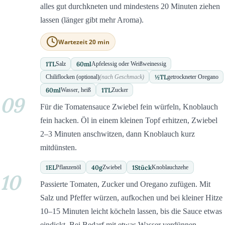
alles gut durchkneten und mindestens 20 Minuten ziehen
lassen (länger gibt mehr Aroma).
Wartezeit 20 min
1
TL
60
ml
Salz
Apfelessig oder Weißweinessig
½
TL
Chiliflocken (optional)
(nach Geschmack)
getrockneter Oregano
60
ml
1
TL
Wasser, heiß
Zucker
09
Für die Tomatensauce Zwiebel fein würfeln, Knoblauch
fein hacken. Öl in einem kleinen Topf erhitzen, Zwiebel
2–3 Minuten anschwitzen, dann Knoblauch kurz
mitdünsten.
1
EL
40
g
1
Stück
Pflanzenöl
Zwiebel
Knoblauchzehe
10
Passierte Tomaten, Zucker und Oregano zufügen. Mit
Salz und Pfeffer würzen, aufkochen und bei kleiner Hitze
10–15 Minuten leicht köcheln lassen, bis die Sauce etwas
eindickt. Bei Bedarf mit etwas Wasser verdünnen.