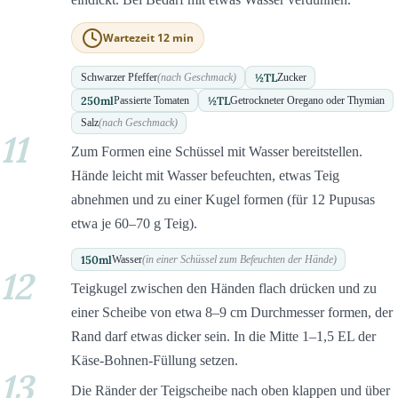
Wartezeit 12 min
½
TL
Schwarzer Pfeffer
(nach Geschmack)
Zucker
250
ml
½
TL
Passierte Tomaten
Getrockneter Oregano oder Thymian
Salz
(nach Geschmack)
11
Zum Formen eine Schüssel mit Wasser bereitstellen.
Hände leicht mit Wasser befeuchten, etwas Teig
abnehmen und zu einer Kugel formen (für 12 Pupusas
etwa je 60–70 g Teig).
150
ml
Wasser
(in einer Schüssel zum Befeuchten der Hände)
12
Teigkugel zwischen den Händen flach drücken und zu
einer Scheibe von etwa 8–9 cm Durchmesser formen, der
Rand darf etwas dicker sein. In die Mitte 1–1,5 EL der
Käse-Bohnen-Füllung setzen.
13
Die Ränder der Teigscheibe nach oben klappen und über