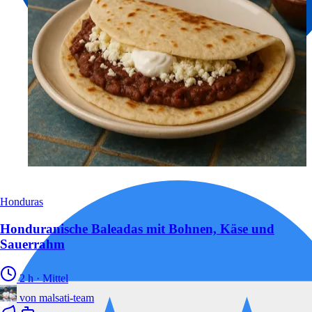
Honduras
Honduranische Baleadas mit Bohnen, Käse und
Sauerrahm
2 h
·
Mittel
von
malsati-team