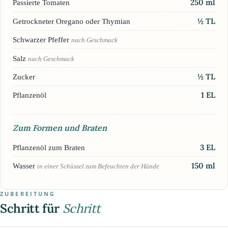
250
ml
Passierte Tomaten
½
TL
Getrockneter Oregano oder Thymian
Schwarzer Pfeffer
nach Geschmack
Salz
nach Geschmack
½
TL
Zucker
1
EL
Pflanzenöl
Zum Formen und Braten
3
EL
Pflanzenöl zum Braten
150
ml
Wasser
in einer Schüssel zum Befeuchten der Hände
ZUBEREITUNG
Schritt für
Schritt