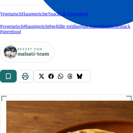
Vegetarisch
Hauptgerichte
Snacks & Fingerfood
#vegetarisch
#hauptgericht
#gefüllte tortillas
#lateinamerikanisch
#snack
#streetfood
REZEPT VON
malsati-team