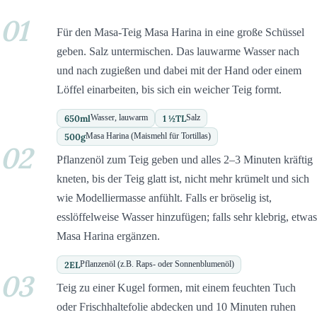
01
Für den Masa-Teig Masa Harina in eine große Schüssel
geben. Salz untermischen. Das lauwarme Wasser nach
und nach zugießen und dabei mit der Hand oder einem
Löffel einarbeiten, bis sich ein weicher Teig formt.
650
ml
1 ½
TL
Wasser, lauwarm
Salz
500
g
Masa Harina (Maismehl für Tortillas)
02
Pflanzenöl zum Teig geben und alles 2–3 Minuten kräftig
kneten, bis der Teig glatt ist, nicht mehr krümelt und sich
wie Modelliermasse anfühlt. Falls er bröselig ist,
esslöffelweise Wasser hinzufügen; falls sehr klebrig, etwas
Masa Harina ergänzen.
2
EL
Pflanzenöl (z.B. Raps- oder Sonnenblumenöl)
03
Teig zu einer Kugel formen, mit einem feuchten Tuch
oder Frischhaltefolie abdecken und 10 Minuten ruhen