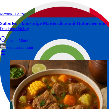
Mexiko · Belize
Salbutes – knusprige Maistortillas mit Hühnchen und
frischem Belag
1 min
·
Mittel
von
malsati-team