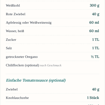
300
g
Weißkohl
40
g
Rote Zwiebel
60
ml
Apfelessig oder Weißweinessig
60
ml
Wasser, heiß
1
TL
Zucker
1
TL
Salz
½
TL
getrockneter Oregano
Chiliflocken (optional)
nach Geschmack
Einfache Tomatensauce (optional)
40
g
Zwiebel
1
Stück
Knoblauchzehe