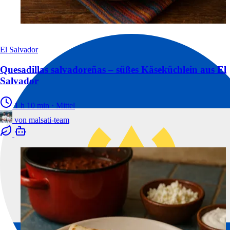
El Salvador
Quesadillas salvadoreñas – süßes Käseküchlein aus El
Salvador
1 h 10 min
·
Mittel
von
malsati-team