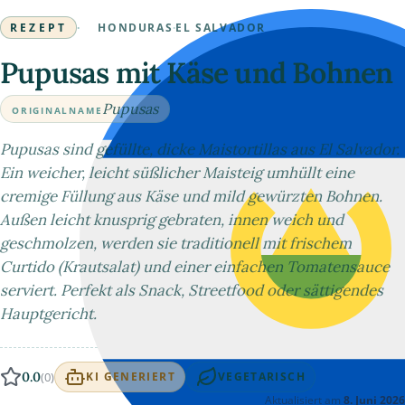
REZEPT
·
HONDURAS
·
EL SALVADOR
Pupusas mit Käse und Bohnen
Pupusas
ORIGINALNAME
Pupusas sind gefüllte, dicke Maistortillas aus El Salvador.
Ein weicher, leicht süßlicher Maisteig umhüllt eine
cremige Füllung aus Käse und mild gewürzten Bohnen.
Außen leicht knusprig gebraten, innen weich und
geschmolzen, werden sie traditionell mit frischem
Curtido (Krautsalat) und einer einfachen Tomatensauce
serviert. Perfekt als Snack, Streetfood oder sättigendes
Hauptgericht.
0.0
(0)
KI GENERIERT
VEGETARISCH
Aktualisiert am
8. Juni 2026