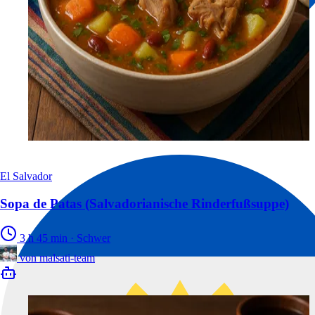
El Salvador
Sopa de Patas (Salvadorianische Rinderfußsuppe)
3 h 45 min
·
Schwer
von
malsati-team