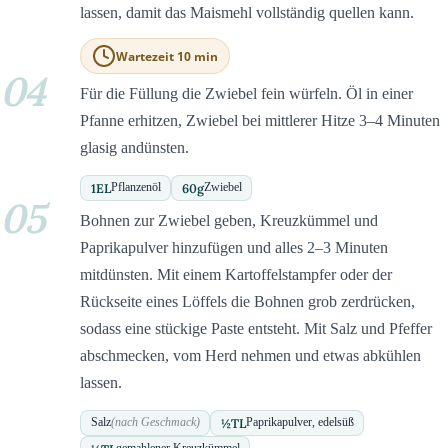
lassen, damit das Maismehl vollständig quellen kann.
Wartezeit 10 min
04
Für die Füllung die Zwiebel fein würfeln. Öl in einer
Pfanne erhitzen, Zwiebel bei mittlerer Hitze 3–4 Minuten
glasig andünsten.
1
EL
60
g
Pflanzenöl
Zwiebel
05
Bohnen zur Zwiebel geben, Kreuzkümmel und
Paprikapulver hinzufügen und alles 2–3 Minuten
mitdünsten. Mit einem Kartoffelstampfer oder der
Rückseite eines Löffels die Bohnen grob zerdrücken,
sodass eine stückige Paste entsteht. Mit Salz und Pfeffer
abschmecken, vom Herd nehmen und etwas abkühlen
lassen.
½
TL
Salz
(nach Geschmack)
Paprikapulver, edelsüß