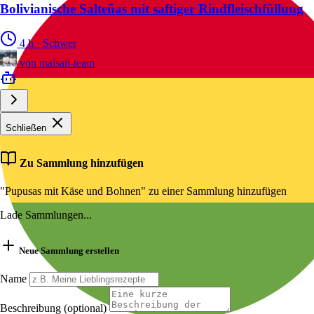
Bolivianische Salteñas mit saftiger Rindfleischfüllung
4 h
·
Schwer
von
malsati-team
Schließen
Zu Sammlung hinzufügen
"Pupusas mit Käse und Bohnen" zu einer Sammlung hinzufügen
Lade Sammlungen...
Neue Sammlung erstellen
Name
Beschreibung (optional)