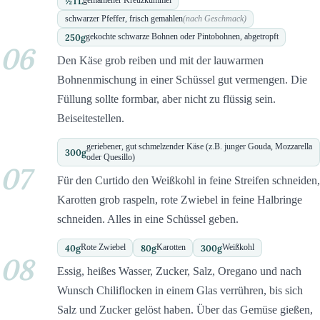
½
TL
gemahlener Kreuzkümmel
schwarzer Pfeffer, frisch gemahlen
(nach Geschmack)
250
g
gekochte schwarze Bohnen oder Pintobohnen, abgetropft
06
Den Käse grob reiben und mit der lauwarmen
Bohnenmischung in einer Schüssel gut vermengen. Die
Füllung sollte formbar, aber nicht zu flüssig sein.
Beiseitestellen.
geriebener, gut schmelzender Käse (z.B. junger Gouda, Mozzarella
300
g
oder Quesillo)
07
Für den Curtido den Weißkohl in feine Streifen schneiden,
Karotten grob raspeln, rote Zwiebel in feine Halbringe
schneiden. Alles in eine Schüssel geben.
40
g
80
g
300
g
Rote Zwiebel
Karotten
Weißkohl
08
Essig, heißes Wasser, Zucker, Salz, Oregano und nach
Wunsch Chiliflocken in einem Glas verrühren, bis sich
Salz und Zucker gelöst haben. Über das Gemüse gießen,