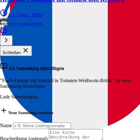
1 h 5 min
·
Mittel
von
malsati-team
Schließen
Zu Sammlung hinzufügen
"Fisch-Eintopf mit Fenchel in Tomaten-Weißwein-Brühe" zu einer
Sammlung hinzufügen
Lade Sammlungen...
Neue Sammlung erstellen
Name
Beschreibung (optional)