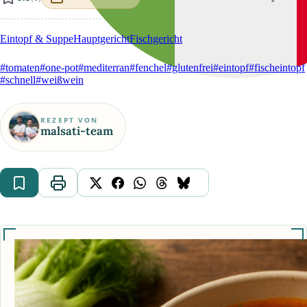
Eintopf & Suppe
Hauptgericht
Fischgericht
#tomaten
#one-pot
#mediterran
#fenchel
#glutenfrei
#eintopf
#fischeintopf
#schnell
#weißwein
REZEPT VON
malsati-team