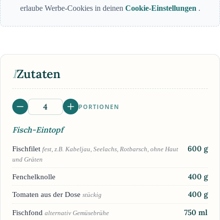
erlaube Werbe-Cookies in deinen
Cookie-Einstellungen
.
I
Zutaten
PORTIONEN
Fisch-Eintopf
600
g
Fischfilet
fest, z.B. Kabeljau, Seelachs, Rotbarsch, ohne Haut
und Gräten
400
g
Fenchelknolle
400
g
Tomaten aus der Dose
stückig
750
ml
Fischfond
alternativ Gemüsebrühe