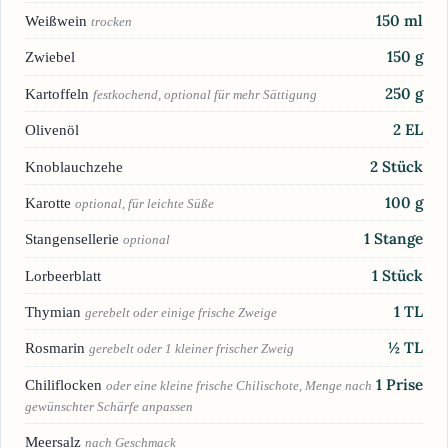
150
ml
Weißwein
trocken
150
g
Zwiebel
250
g
Kartoffeln
festkochend, optional für mehr Sättigung
2
EL
Olivenöl
2
Stück
Knoblauchzehe
100
g
Karotte
optional, für leichte Süße
1
Stange
Stangensellerie
optional
1
Stück
Lorbeerblatt
1
TL
Thymian
gerebelt oder einige frische Zweige
½
TL
Rosmarin
gerebelt oder 1 kleiner frischer Zweig
1
Prise
Chiliflocken
oder eine kleine frische Chilischote, Menge nach
gewünschter Schärfe anpassen
Meersalz
nach Geschmack