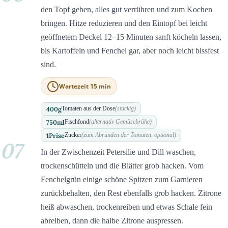
den Topf geben, alles gut verrühren und zum Kochen
bringen. Hitze reduzieren und den Eintopf bei leicht
geöffnetem Deckel 12–15 Minuten sanft köcheln lassen,
bis Kartoffeln und Fenchel gar, aber noch leicht bissfest
sind.
Wartezeit 15 min
400
g
Tomaten aus der Dose
(stückig)
750
ml
Fischfond
(alternativ Gemüsebrühe)
1
Prise
Zucker
(zum Abrunden der Tomaten, optional)
07
In der Zwischenzeit Petersilie und Dill waschen,
trockenschütteln und die Blätter grob hacken. Vom
Fenchelgrün einige schöne Spitzen zum Garnieren
zurückbehalten, den Rest ebenfalls grob hacken. Zitrone
heiß abwaschen, trockenreiben und etwas Schale fein
abreiben, dann die halbe Zitrone auspressen.