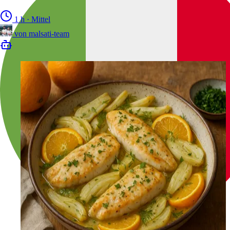
1 h
·
Mittel
von
malsati-team