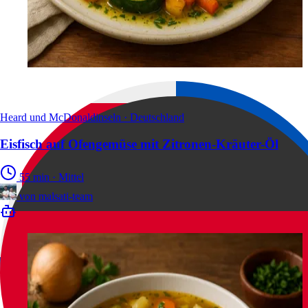
Heard und McDonaldinseln · Deutschland
Eisfisch auf Ofengemüse mit Zitronen-Kräuter-Öl
55 min
·
Mittel
von
malsati-team