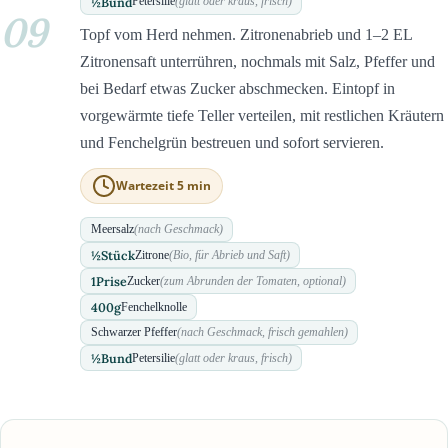
½
Bund
Petersilie
(glatt oder kraus, frisch)
09
Topf vom Herd nehmen. Zitronenabrieb und 1–2 EL
Zitronensaft unterrühren, nochmals mit Salz, Pfeffer und
bei Bedarf etwas Zucker abschmecken. Eintopf in
vorgewärmte tiefe Teller verteilen, mit restlichen Kräutern
und Fenchelgrün bestreuen und sofort servieren.
Wartezeit 5 min
Meersalz
(nach Geschmack)
½
Stück
Zitrone
(Bio, für Abrieb und Saft)
1
Prise
Zucker
(zum Abrunden der Tomaten, optional)
400
g
Fenchelknolle
Schwarzer Pfeffer
(nach Geschmack, frisch gemahlen)
½
Bund
Petersilie
(glatt oder kraus, frisch)