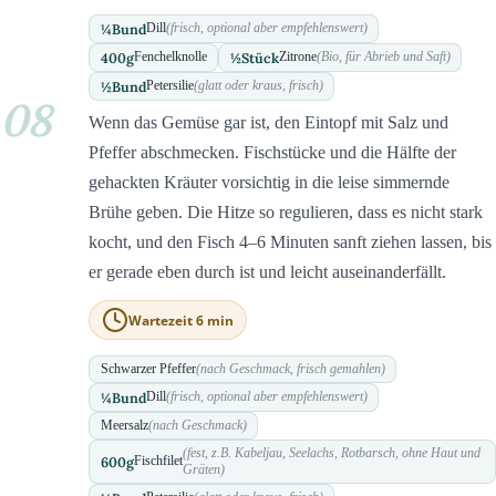
¼
Bund
Dill
(frisch, optional aber empfehlenswert)
400
g
½
Stück
Fenchelknolle
Zitrone
(Bio, für Abrieb und Saft)
½
Bund
Petersilie
(glatt oder kraus, frisch)
08
Wenn das Gemüse gar ist, den Eintopf mit Salz und
Pfeffer abschmecken. Fischstücke und die Hälfte der
gehackten Kräuter vorsichtig in die leise simmernde
Brühe geben. Die Hitze so regulieren, dass es nicht stark
kocht, und den Fisch 4–6 Minuten sanft ziehen lassen, bis
er gerade eben durch ist und leicht auseinanderfällt.
Wartezeit 6 min
Schwarzer Pfeffer
(nach Geschmack, frisch gemahlen)
¼
Bund
Dill
(frisch, optional aber empfehlenswert)
Meersalz
(nach Geschmack)
(fest, z.B. Kabeljau, Seelachs, Rotbarsch, ohne Haut und
600
g
Fischfilet
Gräten)