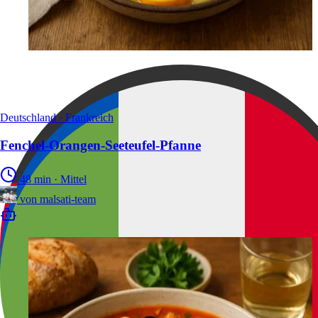
Deutschland · Frankreich
Fenchel-Orangen-Seeteufel-Pfanne
48 min
·
Mittel
von
malsati-team