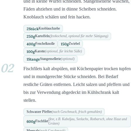
und in kleine Würfel schneiden. Stangensellerie waschen,
Fäden abziehen und in dünne Scheiben schneiden.
Knoblauch schälen und fein hacken.
2
Stück
Knoblauchzehe
250
g
Kartoffeln
(festkochend, optional für mehr Sättigung)
400
g
150
g
Fenchelknolle
Zwiebel
100
g
Karotte
(optional, für leichte Süße)
1
Stange
Stangensellerie
(optional)
02
Fischfilets kalt abspülen, mit Küchenpapier trocken tupfen
und in mundgerechte Stücke schneiden. Bei Bedarf
restliche Gräten entfernen. Leicht salzen und pfeffern und
bis zur Verwendung abgedeckt im Kühlschrank kalt
stellen.
Schwarzer Pfeffer
(nach Geschmack, frisch gemahlen)
(fest, z.B. Kabeljau, Seelachs, Rotbarsch, ohne Haut und
600
g
Fischfilet
Gräten)
Meersalz
(nach Geschmack)