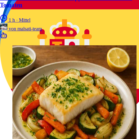
Tomaten
1 h
·
Mittel
von
malsati-team