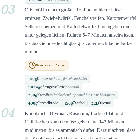
03
Olivenöl in einem großen Topf bei mittlerer Hitze
erhitzen. Zwiebelwürfel, Fenchelstreifen, Karottenwürfel,
Selleriescheiben und Kartoffelwürfel hineingeben und
unter gelegentlichem Rühren 5–7 Minuten anschwitzen,
bis das Gemüse leicht glasig ist, aber noch keine Farbe
nimmt.
Wartezeit 7 min
100
g
Karotte
(optional, für leichte Süße)
1
Stange
Stangensellerie
(optional)
250
g
Kartoffeln
(festkochend, optional für mehr Sättigung)
400
g
150
g
2
EL
Fenchelknolle
Zwiebel
Olivenöl
04
Knoblauch, Thymian, Rosmarin, Lorbeerblatt und
Chiliflocken zum Gemüse geben und 1–2 Minuten
mitdünsten, bis es aromatisch duftet. Darauf achten, dass
der Knoblauch nicht bräunt, sonst wird er bitter.