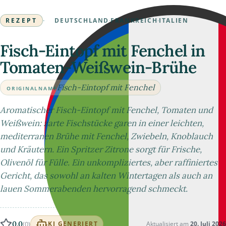
REZEPT
·
DEUTSCHLAND
·
FRANKREICH
·
ITALIEN
Fisch-Eintopf mit Fenchel in
Tomaten-Weißwein-Brühe
Fisch-Eintopf mit Fenchel
ORIGINALNAME
Aromatischer Fisch-Eintopf mit Fenchel, Tomaten und
Weißwein: zarte Fischstücke garen in einer leichten,
mediterranen Brühe mit Fenchel, Zwiebeln, Knoblauch
und Kräutern. Ein Spritzer Zitrone sorgt für Frische,
Olivenöl für Fülle. Ein unkompliziertes, aber raffiniertes
Gericht, das sowohl an kalten Wintertagen als auch an
lauen Sommerabenden hervorragend schmeckt.
0.0
(0)
Aktualisiert am
20. Juli 2026
KI GENERIERT