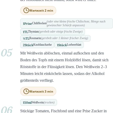
Wartezeit 2 min
(oder eine kleine frische Chilischote, Menge nach
1
Prise
Chiliflocken
gewünschter Schärfe anpassen)
1
TL
Thymian
(gerebelt oder einige frische Zweige)
½
TL
Rosmarin
(gerebelt oder 1 kleiner frischer Zweig)
2
Stück
1
Stück
Knoblauchzehe
Lorbeerblatt
05
Mit Weißwein ablöschen, einmal aufkochen und den
Boden des Topfs mit einem Holzlöffel lösen, damit sich
Röststoffe in der Flüssigkeit lösen. Den Weißwein 2–3
Minuten leicht einköcheln lassen, sodass der Alkohol
größtenteils verfliegt.
Wartezeit 3 min
150
ml
Weißwein
(trocken)
06
Stückige Tomaten, Fischfond und eine Prise Zucker in