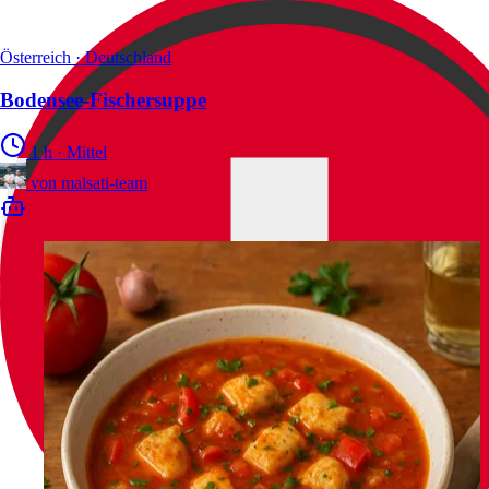
Österreich · Deutschland
Bodensee‑Fischersuppe
1 h
·
Mittel
von
malsati-team