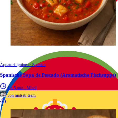
Äquatorialguinea · Spanien
Spanische Sopa de Pescado (Aromatische Fischsuppe)
1 h 5 min
·
Mittel
von
malsati-team