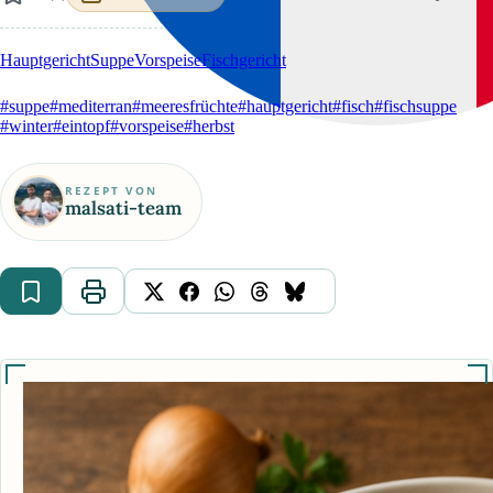
Hauptgericht
Suppe
Vorspeise
Fischgericht
#suppe
#mediterran
#meeresfrüchte
#hauptgericht
#fisch
#fischsuppe
#winter
#eintopf
#vorspeise
#herbst
REZEPT VON
malsati-team