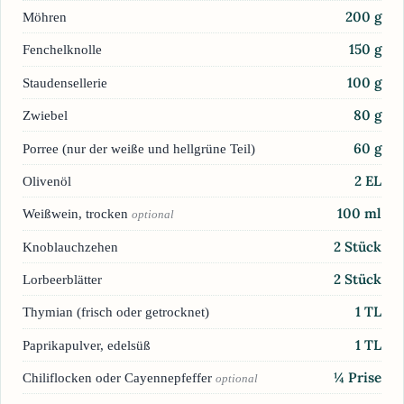
200
g
Möhren
150
g
Fenchelknolle
100
g
Staudensellerie
80
g
Zwiebel
60
g
Porree (nur der weiße und hellgrüne Teil)
2
EL
Olivenöl
100
ml
Weißwein, trocken
optional
2
Stück
Knoblauchzehen
2
Stück
Lorbeerblätter
1
TL
Thymian (frisch oder getrocknet)
1
TL
Paprikapulver, edelsüß
¼
Prise
Chiliflocken oder Cayennepfeffer
optional