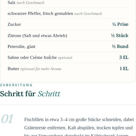
Salz
nach Geschmack
schwarzer Pfeffer, frisch gemahlen
nach Geschmack
¼
Prise
Zucker
½
Stück
Zitrone (Saft und etwas Abrieb)
½
Bund
Petersilie, glatt
3
EL
Sahne oder Crème fraîche
optional
1
EL
Butter
optional für mehr Aroma
ZUBEREITUNG
Schritt für
Schritt
01
Fischfilets in etwa 3–4 cm große Stücke schneiden, dabei
Grätenreste entfernen. Kalt abspülen, trocken tupfen und
bis zur Verwendung abgedeckt im Kühlschrank lagern.