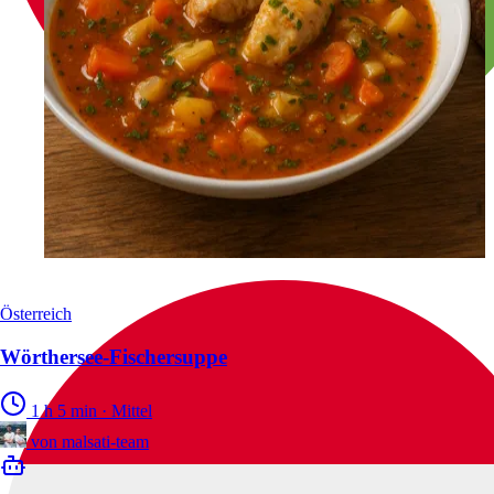
Österreich
Wörthersee-Fischersuppe
1 h 5 min
·
Mittel
von
malsati-team