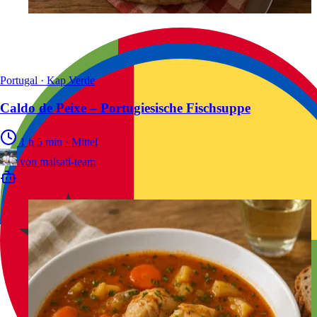
Portugal · Kap Verde
Caldo de Peixe – Portugiesische Fischsuppe
1 h 5 min
·
Mittel
von
malsati-team