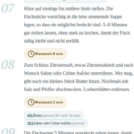
07
Hitze auf niedrige bis mittlere Stufe stellen. Die
Fischstücke vorsichtig in die leise simmernde Suppe
legen, so dass sie möglichst bedeckt sind. 5–8 Minuten
gar ziehen lassen, ohne stark zu kochen, damit der Fisch
saftig bleibt und nicht zerfällt.
Wartezeit 8 min
08
Zum Schluss Zitronensaft, etwas Zitronenabrieb und nach
Wunsch Sahne oder Crème fraîche unterrühren. Wer mag,
gibt noch ein kleines Stück Butter hinzu. Nochmals mit
Salz und Pfeffer abschmecken. Lorbeerblätter entfernen.
Wartezeit 2 min
1
EL
Butter
(optional für mehr Aroma)
3
EL
Sahne oder Crème fraîche
(optional)
09
Die Fischsuppe 5 Minuten zugedeckt ruhen lassen, damit