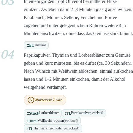
03
In einem großen Topf Olivenöl bei mittlerer Hitze
erhitzen. Zwiebeln darin 2–3 Minuten glasig anschwitzen.
Knoblauch, Möhren, Sellerie, Fenchel und Porree
zugeben und unter gelegentlichem Rühren weitere 4–5
Minuten anschwitzen, ohne dass das Gemüse stark bräunt.
2
EL
Olivenöl
04
Paprikapulver, Thymian und Lorbeerblätter zum Gemüse
geben und kurz mitrösten, bis es duftet (ca. 30 Sekunden).
Nach Wunsch mit Weißwein ablöschen, einmal aufkochen
lassen und 1–2 Minuten einkochen, damit der Alkohol
weitgehend verdampft.
Wartezeit 2 min
2
Stück
1
TL
Lorbeerblätter
Paprikapulver, edelsüß
100
ml
Weißwein, trocken
(optional)
1
TL
Thymian (frisch oder getrocknet)