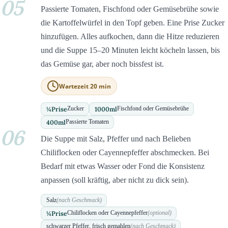
05
Passierte Tomaten, Fischfond oder Gemüsebrühe sowie
die Kartoffelwürfel in den Topf geben. Eine Prise Zucker
hinzufügen. Alles aufkochen, dann die Hitze reduzieren
und die Suppe 15–20 Minuten leicht köcheln lassen, bis
das Gemüse gar, aber noch bissfest ist.
Wartezeit 20 min
¼
Prise
1000
ml
Zucker
Fischfond oder Gemüsebrühe
400
ml
Passierte Tomaten
06
Die Suppe mit Salz, Pfeffer und nach Belieben
Chiliflocken oder Cayennepfeffer abschmecken. Bei
Bedarf mit etwas Wasser oder Fond die Konsistenz
anpassen (soll kräftig, aber nicht zu dick sein).
Salz
(nach Geschmack)
¼
Prise
Chiliflocken oder Cayennepfeffer
(optional)
schwarzer Pfeffer, frisch gemahlen
(nach Geschmack)