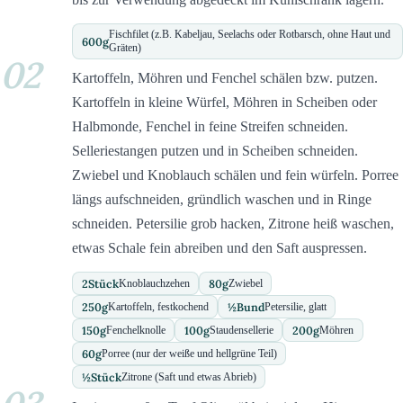
Fischfilet (z.B. Kabeljau, Seelachs oder Rotbarsch, ohne Haut und
600
g
Gräten)
02
Kartoffeln, Möhren und Fenchel schälen bzw. putzen.
Kartoffeln in kleine Würfel, Möhren in Scheiben oder
Halbmonde, Fenchel in feine Streifen schneiden.
Selleriestangen putzen und in Scheiben schneiden.
Zwiebel und Knoblauch schälen und fein würfeln. Porree
längs aufschneiden, gründlich waschen und in Ringe
schneiden. Petersilie grob hacken, Zitrone heiß waschen,
etwas Schale fein abreiben und den Saft auspressen.
2
Stück
80
g
Knoblauchzehen
Zwiebel
250
g
½
Bund
Kartoffeln, festkochend
Petersilie, glatt
150
g
100
g
200
g
Fenchelknolle
Staudensellerie
Möhren
60
g
Porree (nur der weiße und hellgrüne Teil)
½
Stück
Zitrone (Saft und etwas Abrieb)