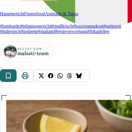
Hauptgericht
Fingerfood
Antipasti & Tapas
#lombardei
#pfannengericht
#rindfleisch
#hausmannskost
#antipasti
#italienisch
#polpette
#mailand
#resteverwertung
#frikadellen
REZEPT VON
malsati-team