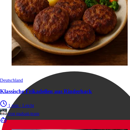
Deutschland
Klassische Frikadellen aus Rinderhack
1 min
·
Leicht
von
malsati-team