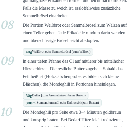
golfballgroße Frikadellen formen und leicht flach drücken.
Falls die Masse zu weich ist, esslöffelweise zusätzliche
Semmelbrösel einarbeiten.
08
Die Portion Weißbrot oder Semmelbrösel zum Wälzen auf
einen Teller geben. Jede Frikadelle rundum darin wenden
und überschüssige Brösel leicht abklopfen.
40
g
Weißbrot oder Semmelbrösel (zum Wälzen)
09
In einer tiefen Pfanne das Öl auf mittlerer bis mittelhoher
Hitze erhitzen. Die restliche Butter zugeben. Sobald das
Fett heiß ist (Holzstäbchenprobe: es bilden sich kleine
Bläschen), die Mondeghili in Portionen hineinlegen.
30
g
Butter (zum Aromatisieren beim Braten)
300
ml
Sonnenblumenöl oder Erdnussöl (zum Braten)
10
Die Mondeghili pro Seite etwa 3–4 Minuten goldbraun
und knusprig braten. Bei Bedarf Hitze leicht reduzieren,