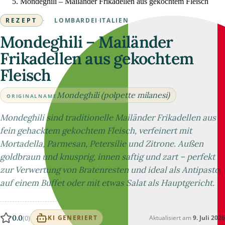
Mondeghili – Mailänder Frikadellen aus gekochtem Fleisch
REZEPT
·
LOMBARDEI
·
ITALIEN
Mondeghili – Mailänder
Frikadellen aus gekochtem
Fleisch
Mondeghili (polpette milanesi)
ORIGINALNAME
Mondeghili sind traditionelle Mailänder Frikadellen aus
fein gehacktem gekochtem Fleisch, verfeinert mit
Mortadella, Parmesan, Petersilie und Zitrone. Außen
goldbraun und knusprig, innen saftig und zart – perfekt
zur Verwertung von Bratenresten und ideal als Antipasto,
auf einem Buffet oder mit etwas Salat als Hauptgericht.
0.0
(0)
Aktualisiert am
9. Juli 2026
KI GENERIERT