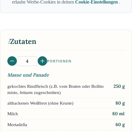
erlaube Werbe-Cookies in deinen
Cookie-Einstellungen
.
I
Zutaten
PORTIONEN
Masse und Panade
250
g
gekochtes Rindfleisch (z.B. vom Braten oder Bollito
misto, fettarm zugeschnitten)
80
g
altbackenes Weißbrot (ohne Kruste)
80
ml
Milch
60
g
Mortadella