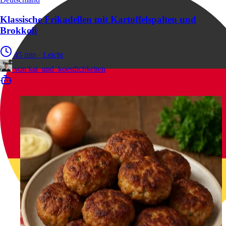
Klassische Frikadellen mit Kartoffelspalten und
Brokkoli
45 min
·
Leicht
von
kai_und_koestlichkeiten