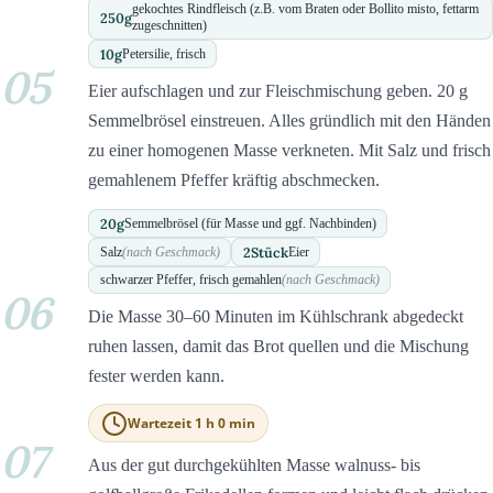
gekochtes Rindfleisch (z.B. vom Braten oder Bollito misto, fettarm
250
g
zugeschnitten)
10
g
Petersilie, frisch
05
Eier aufschlagen und zur Fleischmischung geben. 20 g
Semmelbrösel einstreuen. Alles gründlich mit den Händen
zu einer homogenen Masse verkneten. Mit Salz und frisch
gemahlenem Pfeffer kräftig abschmecken.
20
g
Semmelbrösel (für Masse und ggf. Nachbinden)
2
Stück
Salz
(nach Geschmack)
Eier
schwarzer Pfeffer, frisch gemahlen
(nach Geschmack)
06
Die Masse 30–60 Minuten im Kühlschrank abgedeckt
ruhen lassen, damit das Brot quellen und die Mischung
fester werden kann.
Wartezeit 1 h 0 min
07
Aus der gut durchgekühlten Masse walnuss- bis