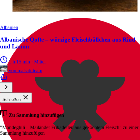
Albanien
Albanische Qofte – würzige Fleischbällchen aus Rind
und Lamm
1 h 15 min
·
Mittel
von
malsati-team
Schließen
Zu Sammlung hinzufügen
"Mondeghili – Mailänder Frikadellen aus gekochtem Fleisch" zu einer
Sammlung hinzufügen