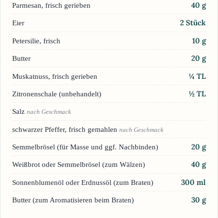
40
g
Parmesan, frisch gerieben
2
Stück
Eier
10
g
Petersilie, frisch
20
g
Butter
¼
TL
Muskatnuss, frisch gerieben
½
TL
Zitronenschale (unbehandelt)
Salz
nach Geschmack
schwarzer Pfeffer, frisch gemahlen
nach Geschmack
20
g
Semmelbrösel (für Masse und ggf. Nachbinden)
40
g
Weißbrot oder Semmelbrösel (zum Wälzen)
300
ml
Sonnenblumenöl oder Erdnussöl (zum Braten)
30
g
Butter (zum Aromatisieren beim Braten)