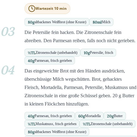
Wartezeit 10 min
80
g
80
ml
altbackenes Weißbrot (ohne Kruste)
Milch
03
Die Petersilie fein hacken. Die Zitronenschale fein
abreiben. Den Parmesan reiben, falls noch nicht gerieben.
½
TL
10
g
Zitronenschale (unbehandelt)
Petersilie, frisch
40
g
Parmesan, frisch gerieben
04
Das eingeweichte Brot mit den Händen ausdrücken,
überschüssige Milch wegschütten. Brot, gehacktes
Fleisch, Mortadella, Parmesan, Petersilie, Muskatnuss und
Zitronenschale in eine große Schüssel geben. 20 g Butter
in kleinen Flöckchen hinzufügen.
40
g
60
g
20
g
Parmesan, frisch gerieben
Mortadella
Butter
¼
TL
½
TL
Muskatnuss, frisch gerieben
Zitronenschale (unbehandelt)
80
g
altbackenes Weißbrot (ohne Kruste)