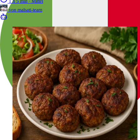
1 h 5 min
·
Mittel
von
malsati-team