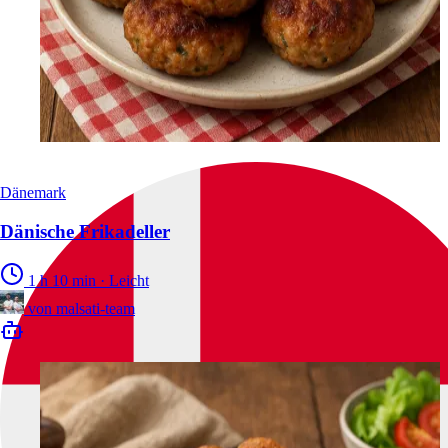
Dänemark
Dänische Frikadeller
1 h 10 min
·
Leicht
von
malsati-team