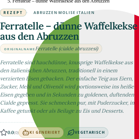
Ferratelle – dünne Waffelkekse aus den Abruzzen
REZEPT
·
ABRUZZEN
·
MOLISE
·
ITALIEN
Ferratelle – dünne Waffelkekse
aus den Abruzzen
Ferratelle (cialde abruzzesi)
ORIGINALNAME
Ferratelle sind hauchdünne, knusprige Waffelkekse aus
den italienischen Abruzzen, traditionell in einem
verzierten Eisen gebacken. Der einfache Teig aus Eiern,
Zucker, Mehl und Olivenöl wird portionsweise ins heiße
Eisen gegeben und in Sekunden zu goldenen, duftenden
Cialde gepresst. Sie schmecken pur, mit Puderzucker, in
Kaffee getunkt oder als Beilage zu Eis und Desserts.
0.0
(0)
KI GENERIERT
VEGETARISCH