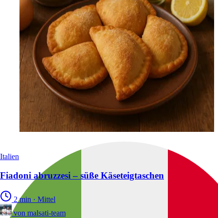
Italien
Fiadoni abruzzesi – süße Käseteigtaschen
2 min
·
Mittel
von
malsati-team