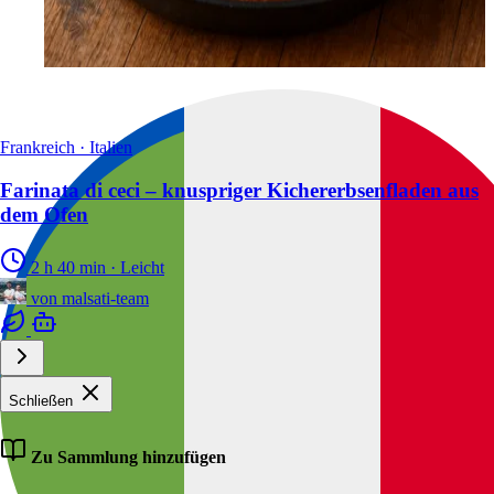
Frankreich · Italien
Farinata di ceci – knuspriger Kichererbsenfladen aus
dem Ofen
2 h 40 min
·
Leicht
von
malsati-team
Schließen
Zu Sammlung hinzufügen