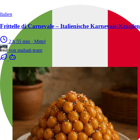
Italien
Frittelle di Carnevale – Italienische Karnevals-Krapfen
2 h 55 min
·
Mittel
von
malsati-team