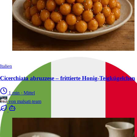
Italien
Cicerchiata abruzzese – frittierte Honig-Teigkügelchen
1 min
·
Mittel
von
malsati-team