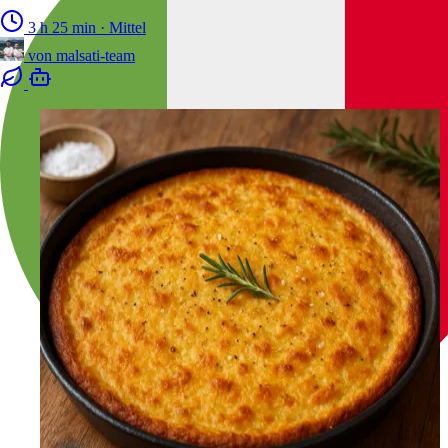
3 h 25 min
·
Mittel
von
malsati-team