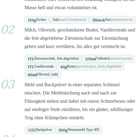
Masse hell und etwas voluminöser ist.
120
g
3
Stück
Zucker
Salz
(nach Geschmack)
Eier
(zimmerwarm)
02
Milch, Olivenöl, geschmolzene Butter, Vanilleextrakt und
die fein abgeriebene Zitronenschale zur Eiermischung
geben und kurz verrühren, bis alles gut vermischt ist.
1
TL
120
ml
Zitronenschale, fein abgerieben
Vollmilch
(zimmerwarm)
1
TL
40
g
Vanilleextrakt
Butter
(geschmolzen, leicht abgekühlt)
80
ml
Olivenöl, mild
03
Mehl und Backpulver in einer separaten Schüssel
mischen. Die Mehlmischung nach und nach zur
Flüssigkeit sieben und dabei mit einem Schneebesen oder
auf niedriger Stufe einrühren, bis ein glatter, zähflüssiger
Teig ohne Klümpchen entsteht.
½
TL
300
g
Backpulver
Weizenmehl Type 405