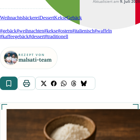
Aktualisiert am
9. Juli 2026
Weihnachtsbäckerei
Dessert
Kekse
Gebäck
#gebäck
#weihnachten
#kekse
#ostern
#italienisch
#waffeln
#kaffeegebäck
#dessert
#traditionell
REZEPT VON
malsati-team