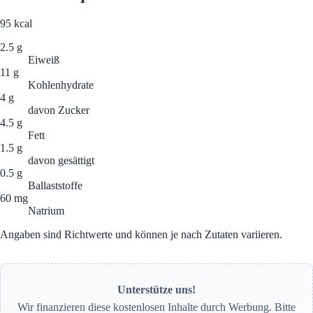
95
kcal
2.5 g
Eiweiß
11 g
Kohlenhydrate
4 g
davon Zucker
4.5 g
Fett
1.5 g
davon gesättigt
0.5 g
Ballaststoffe
60 mg
Natrium
Angaben sind Richtwerte und können je nach Zutaten variieren.
Unterstütze uns!
Wir finanzieren diese kostenlosen Inhalte durch Werbung. Bitte