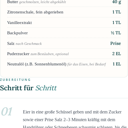
40
g
Butter
geschmolzen, leicht abgekühlt
1
TL
Zitronenschale, fein abgerieben
1
TL
Vanilleextrakt
½
TL
Backpulver
Prise
Salz
nach Geschmack
2
EL
Puderzucker
zum Bestäuben, optional
1
EL
Neutralöl (z.B. Sonnenblumenöl)
für das Eisen, bei Bedarf
ZUBEREITUNG
Schritt für
Schritt
01
Eier in eine große Schüssel geben und mit dem Zucker
sowie einer Prise Salz 2–3 Minuten kräftig mit dem
Handrührer oder Schneebesen schaumig schlagen, bis die