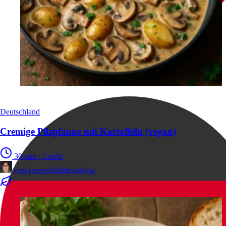
Deutschland
Cremige Pilzpfanne mit Kartoffeln (vegan)
30 min
·
Leicht
von
janesvielfaltfoodblog