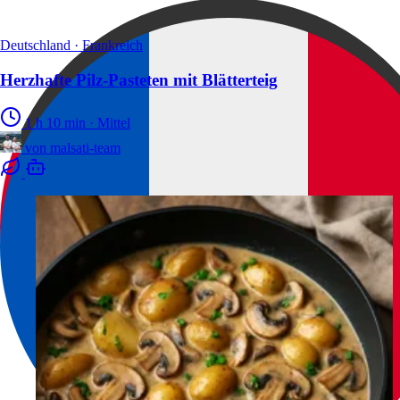
Deutschland · Frankreich
Herzhafte Pilz-Pasteten mit Blätterteig
1 h 10 min
·
Mittel
von
malsati-team