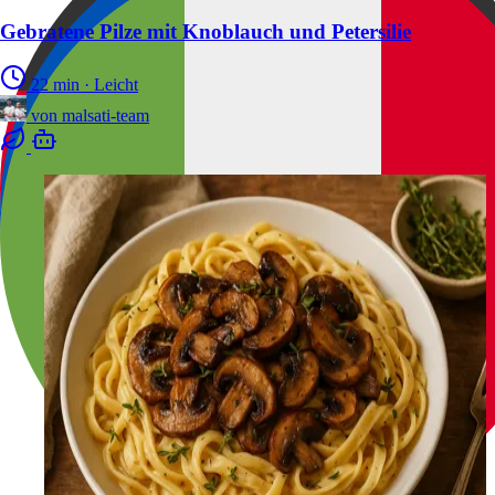
Gebratene Pilze mit Knoblauch und Petersilie
22 min
·
Leicht
von
malsati-team