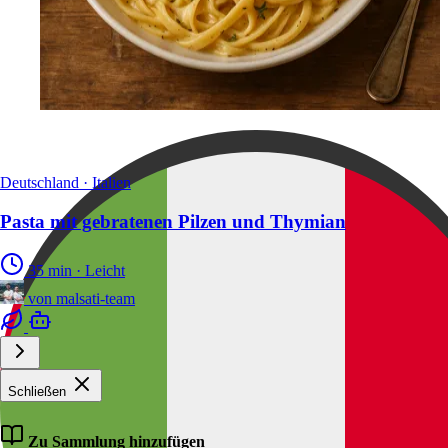
Deutschland · Italien
Pasta mit gebratenen Pilzen und Thymian
35 min
·
Leicht
von
malsati-team
Schließen
Zu Sammlung hinzufügen