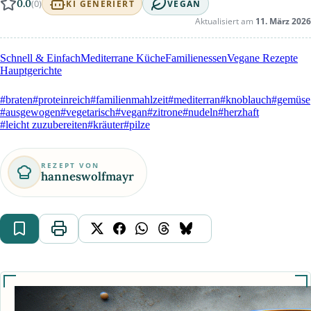
0.0
(0)
KI GENERIERT
VEGAN
Aktualisiert am
11. März 2026
Schnell & Einfach
Mediterrane Küche
Familienessen
Vegane Rezepte
Hauptgerichte
#braten
#proteinreich
#familienmahlzeit
#mediterran
#knoblauch
#gemüse
#ausgewogen
#vegetarisch
#vegan
#zitrone
#nudeln
#herzhaft
#leicht zuzubereiten
#kräuter
#pilze
REZEPT VON
hanneswolfmayr