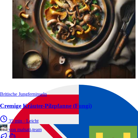
Britische Jungferninseln
Cremige Kräuter-Pilzpfanne (Fungi)
35 min
·
Leicht
von
malsati-team