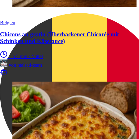
Belgien
Chicons au gratin (Überbackener Chicorée mit
Schinken und Käsesauce)
1 h 5 min
·
Mittel
von
malsati-team