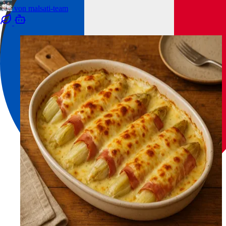
von
malsati-team