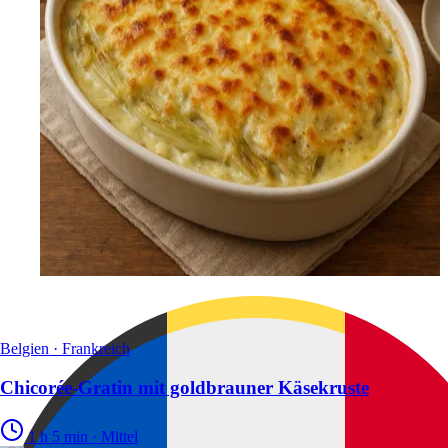
Belgien · Frankreich
Chicorée-Gratin mit goldbrauner Käsekruste
1 h 5 min
·
Mittel