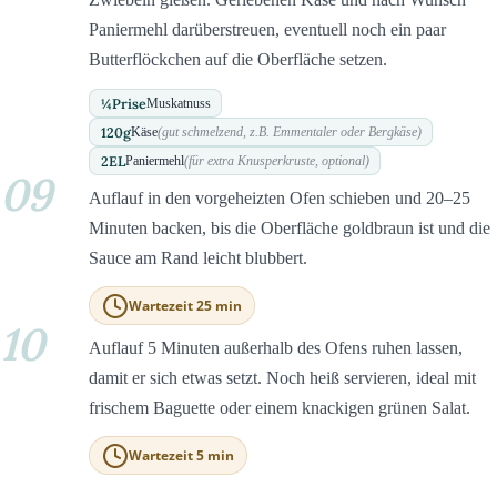
Paniermehl darüberstreuen, eventuell noch ein paar
Butterflöckchen auf die Oberfläche setzen.
¼
Prise
Muskatnuss
120
g
Käse
(gut schmelzend, z.B. Emmentaler oder Bergkäse)
2
EL
Paniermehl
(für extra Knusperkruste, optional)
09
Auflauf in den vorgeheizten Ofen schieben und 20–25
Minuten backen, bis die Oberfläche goldbraun ist und die
Sauce am Rand leicht blubbert.
Wartezeit 25 min
10
Auflauf 5 Minuten außerhalb des Ofens ruhen lassen,
damit er sich etwas setzt. Noch heiß servieren, ideal mit
frischem Baguette oder einem knackigen grünen Salat.
Wartezeit 5 min