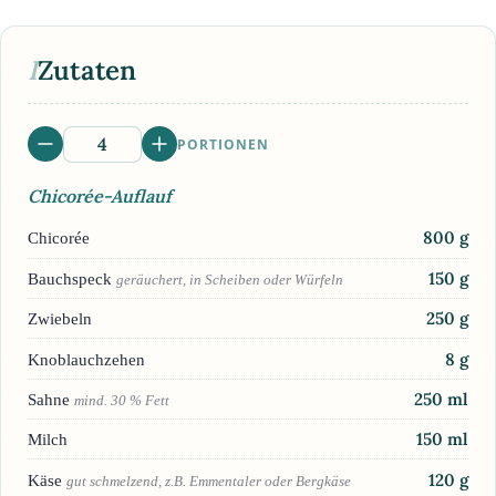
I
Zutaten
PORTIONEN
Chicorée-Auflauf
800
g
Chicorée
150
g
Bauchspeck
geräuchert, in Scheiben oder Würfeln
250
g
Zwiebeln
8
g
Knoblauchzehen
250
ml
Sahne
mind. 30 % Fett
150
ml
Milch
120
g
Käse
gut schmelzend, z.B. Emmentaler oder Bergkäse