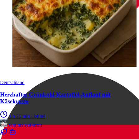
Deutschland
Herzhafter Grünkohl-Kartoffel-Auflauf mit
Käsekruste
1 h 25 min
·
Mittel
von
malsati-team