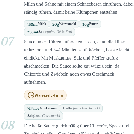
Milch und Sahne mit einem Schneebesen einrühren, dabei
ständig rühren, damit keine Klümpchen entstehen.
150
ml
20
g
30
g
Milch
Weizenmehl
Butter
250
ml
Sahne
(mind. 30 % Fett)
07
Sauce unter Rühren aufkochen lassen, dann die Hitze
reduzieren und 3–4 Minuten sanft köcheln, bis sie leicht
eindickt. Mit Muskatnuss, Salz und Pfeffer kräftig
abschmecken. Die Sauce sollte gut würzig sein, da
Chicorée und Zwiebeln noch etwas Geschmack
aufnehmen.
Wartezeit 4 min
¼
Prise
Muskatnuss
Pfeffer
(nach Geschmack)
Salz
(nach Geschmack)
08
Die heiße Sauce gleichmäßig über Chicorée, Speck und
Zwiebeln gießen. Geriebenen Käse und nach Wunsch