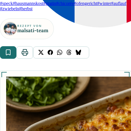
#speck
#hausmannskost
#gratin
#chicorée
#ofengericht
#winter
#auflauf
#zwiebeln
#herbst
REZEPT VON
malsati-team