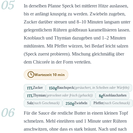
05
In derselben Pfanne Speck bei mittlerer Hitze auslassen,
bis er anfängt knusprig zu werden. Zwiebeln zugeben,
Zucker darüber streuen und 8–10 Minuten langsam unter
gelegentlichem Rühren goldbraun karamellisieren lassen.
Knoblauch und Thymian dazugeben und 1–2 Minuten
mitdünsten. Mit Pfeffer würzen, bei Bedarf leicht salzen
(Speck zuerst probieren). Mischung gleichmäßig über
dem Chicorée in der Form verteilen.
Wartezeit 10 min
1
TL
150
g
Zucker
Bauchspeck
(geräuchert, in Scheiben oder Würfeln)
1
TL
8
g
Thymian
(getrocknet oder frisch (gehackt))
Knoblauchzehen
250
g
Salz
(nach Geschmack)
Zwiebeln
Pfeffer
(nach Geschmack)
06
Für die Sauce die restliche Butter in einem kleinen Topf
schmelzen. Mehl einrühren und 1 Minute unter Rühren
anschwitzen, ohne dass es stark bräunt. Nach und nach