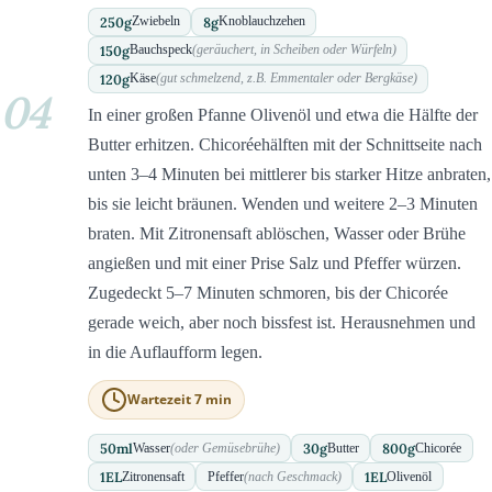
250
g
8
g
Zwiebeln
Knoblauchzehen
150
g
Bauchspeck
(geräuchert, in Scheiben oder Würfeln)
120
g
Käse
(gut schmelzend, z.B. Emmentaler oder Bergkäse)
04
In einer großen Pfanne Olivenöl und etwa die Hälfte der
Butter erhitzen. Chicoréehälften mit der Schnittseite nach
unten 3–4 Minuten bei mittlerer bis starker Hitze anbraten,
bis sie leicht bräunen. Wenden und weitere 2–3 Minuten
braten. Mit Zitronensaft ablöschen, Wasser oder Brühe
angießen und mit einer Prise Salz und Pfeffer würzen.
Zugedeckt 5–7 Minuten schmoren, bis der Chicorée
gerade weich, aber noch bissfest ist. Herausnehmen und
in die Auflaufform legen.
Wartezeit 7 min
50
ml
30
g
800
g
Wasser
(oder Gemüsebrühe)
Butter
Chicorée
1
EL
1
EL
Zitronensaft
Pfeffer
(nach Geschmack)
Olivenöl