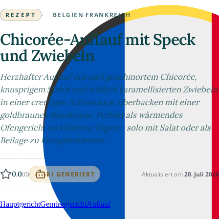
REZEPT
·
BELGIEN
·
FRANKREICH
Chicorée-Auflauf mit Speck
und Zwiebeln
Herzhafter Auflauf aus zart geschmortem Chicorée,
knusprigem Speck und süßlich karamellisierten Zwiebeln
in einer cremigen Sahnesauce, überbacken mit einer
goldbraunen Käsekruste. Perfekt als wärmendes
Ofengericht an kühleren Tagen – solo mit Salat oder als
Beilage zu Kurzgebratenem.
0.0
(0)
Aktualisiert am
20. Juli 2026
KI GENERIERT
Hauptgericht
Gemüsegericht
Auflauf