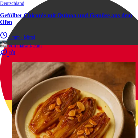
Deutschland
Gefüllter Chicorée mit Quinoa und Gemüse aus dem
Ofen
1 min
·
Mittel
von
malsati-team