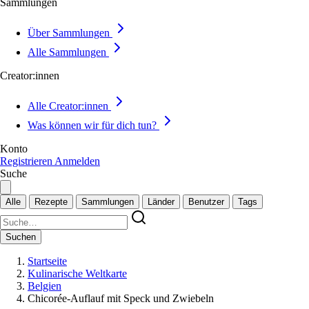
Sammlungen
Über Sammlungen
Alle Sammlungen
Creator:innen
Alle Creator:innen
Was können wir für dich tun?
Konto
Registrieren
Anmelden
Suche
Alle
Rezepte
Sammlungen
Länder
Benutzer
Tags
Suchen
Startseite
Kulinarische Weltkarte
Belgien
Chicorée-Auflauf mit Speck und Zwiebeln