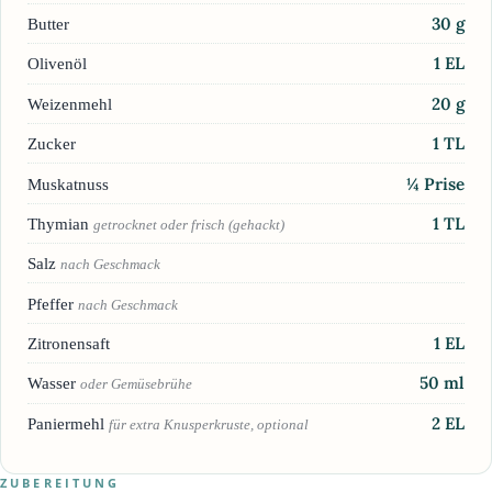
30
g
Butter
1
EL
Olivenöl
20
g
Weizenmehl
1
TL
Zucker
¼
Prise
Muskatnuss
1
TL
Thymian
getrocknet oder frisch (gehackt)
Salz
nach Geschmack
Pfeffer
nach Geschmack
1
EL
Zitronensaft
50
ml
Wasser
oder Gemüsebrühe
2
EL
Paniermehl
für extra Knusperkruste, optional
ZUBEREITUNG