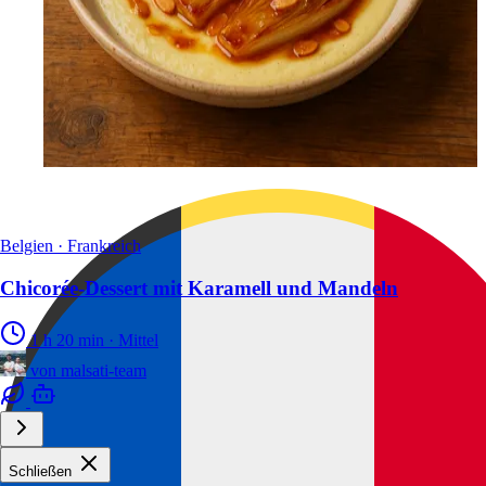
Belgien · Frankreich
Chicorée-Dessert mit Karamell und Mandeln
1 h 20 min
·
Mittel
von
malsati-team
Schließen