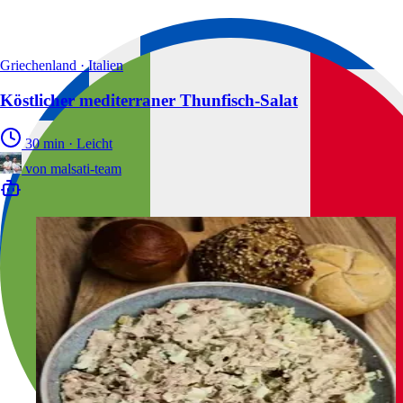
Griechenland · Italien
Köstlicher mediterraner Thunfisch-Salat
30 min
·
Leicht
von
malsati-team