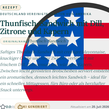
REZEPT
·
DEUTSCHLAND
·
VEREINIGTE STAATEN VON AMERIKA
Thunfisch-Sandwich mit Dill,
Zitrone und Kapern
Thunfisch-Sandwich
ORIGINALNAME
Saftiges Thunfisch-Sandwich mit cremiger Mayonnaise,
knackiger Gurke und roter Zwiebel, verfeinert mit
frischem Dill, Zitronensaft und würzigen Kapern.
Zwischen leicht gerösteten Brotscheiben serviert entsteht
ein aromatisches, dennoch leichtes Sandwich – ideal für
ein schnelles Mittagessen, fürs Büro oder als herzhafter
Snack unterwegs.
0.0
(0)
Aktualisiert am
20. Juli 2026
KI GENERIERT