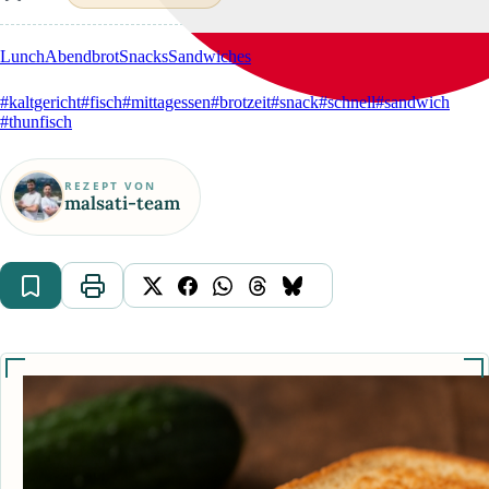
Lunch
Abendbrot
Snacks
Sandwiches
#kaltgericht
#fisch
#mittagessen
#brotzeit
#snack
#schnell
#sandwich
#thunfisch
REZEPT VON
malsati-team