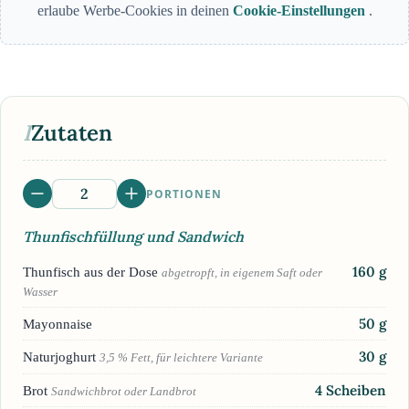
erlaube Werbe-Cookies in deinen
Cookie-Einstellungen
.
I
Zutaten
PORTIONEN
Thunfischfüllung und Sandwich
160
g
Thunfisch aus der Dose
abgetropft, in eigenem Saft oder
Wasser
50
g
Mayonnaise
30
g
Naturjoghurt
3,5 % Fett, für leichtere Variante
4
Scheiben
Brot
Sandwichbrot oder Landbrot