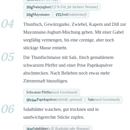
30
g
Naturjoghurt
(3,5 % Fett, für leichtere Variante)
50
g
1
TL
Mayonnaise
Senf
(mittelscharf)
04
Thunfisch, Gewürzgurke, Zwiebel, Kapern und Dill zur
Mayonnaise-Joghurt-Mischung geben. Mit einer Gabel
sorgfältig vermengen, bis eine cremige, aber noch
stückige Masse entsteht.
05
Die Thunfischmasse mit Salz, frisch gemahlenem
schwarzem Pfeffer und einer Prise Paprikapulver
abschmecken. Nach Belieben noch etwas mehr
Zitronensaft hinzufügen.
Schwarzer Pfeffer
(nach Geschmack)
1
Prise
Paprikapulver
(edelsüß, optional)
Salz
(nach Geschmack)
06
Salatblätter waschen, gut trocknen und in
sandwichgerechte Stücke zupfen.
30
g
Salatblätter
(z.B. Kopfsalat oder Romana)