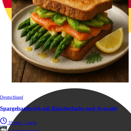
Deutschland
Spargelsandwich mit Räucherlachs und Avocado
35 min
·
Leicht
von
malsati-team