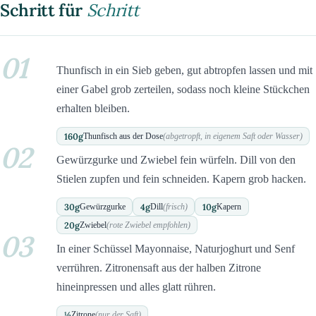
Schritt für
Schritt
01
Thunfisch in ein Sieb geben, gut abtropfen lassen und mit
einer Gabel grob zerteilen, sodass noch kleine Stückchen
erhalten bleiben.
160
g
Thunfisch aus der Dose
(abgetropft, in eigenem Saft oder Wasser)
02
Gewürzgurke und Zwiebel fein würfeln. Dill von den
Stielen zupfen und fein schneiden. Kapern grob hacken.
30
g
4
g
10
g
Gewürzgurke
Dill
(frisch)
Kapern
20
g
Zwiebel
(rote Zwiebel empfohlen)
03
In einer Schüssel Mayonnaise, Naturjoghurt und Senf
verrühren. Zitronensaft aus der halben Zitrone
hineinpressen und alles glatt rühren.
½
Zitrone
(nur der Saft)