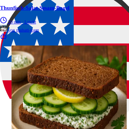
Thunfisch-Salat-Sesam-Bagel
20 min
·
Leicht
von
malsati-team