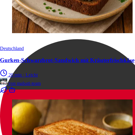
Deutschland
Gurken-Schwarzbrot-Sandwich mit Kräuterfrischkäse
20 min
·
Leicht
von
malsati-team