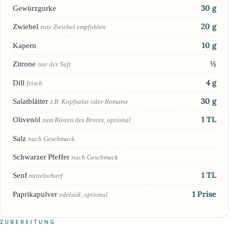
30
g
Gewürzgurke
20
g
Zwiebel
rote Zwiebel empfohlen
10
g
Kapern
½
Zitrone
nur der Saft
4
g
Dill
frisch
30
g
Salatblätter
z.B. Kopfsalat oder Romana
1
TL
Olivenöl
zum Rösten des Brotes, optional
Salz
nach Geschmack
Schwarzer Pfeffer
nach Geschmack
1
TL
Senf
mittelscharf
1
Prise
Paprikapulver
edelsüß, optional
ZUBEREITUNG