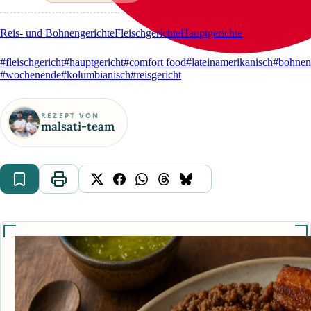
Reis- und Bohnengerichte
Fleischgerichte
Hauptgerichte
#fleischgericht
#hauptgericht
#comfort food
#lateinamerikanisch
#bohnen
#wochenende
#kolumbianisch
#reisgericht
REZEPT VON
malsati-team