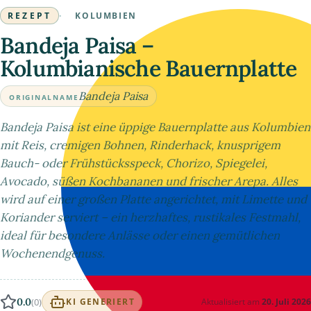
REZEPT
·
KOLUMBIEN
Bandeja Paisa –
Kolumbianische Bauernplatte
Bandeja Paisa
ORIGINALNAME
Bandeja Paisa ist eine üppige Bauernplatte aus Kolumbien
mit Reis, cremigen Bohnen, Rinderhack, knusprigem
Bauch- oder Frühstücksspeck, Chorizo, Spiegelei,
Avocado, süßen Kochbananen und frischer Arepa. Alles
wird auf einer großen Platte angerichtet, mit Limette und
Koriander serviert – ein herzhaftes, rustikales Festmahl,
ideal für besondere Anlässe oder einen gemütlichen
Wochenendgenuss.
0.0
(0)
Aktualisiert am
20. Juli 2026
KI GENERIERT