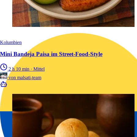
Kolumbien
Mini Bandeja Paisa im Street-Food-Style
2 h 10 min
·
Mittel
von
malsati-team