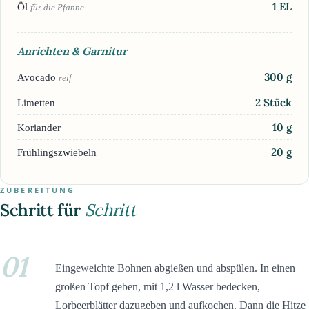
1
EL
Öl
für die Pfanne
Anrichten & Garnitur
300
g
Avocado
reif
2
Stück
Limetten
10
g
Koriander
20
g
Frühlingszwiebeln
ZUBEREITUNG
Schritt für
Schritt
01
Eingeweichte Bohnen abgießen und abspülen. In einen
großen Topf geben, mit 1,2 l Wasser bedecken,
Lorbeerblätter dazugeben und aufkochen. Dann die Hitze