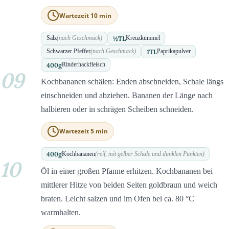
Wartezeit 10 min
½
TL
Salz
(nach Geschmack)
Kreuzkümmel
1
TL
Schwarzer Pfeffer
(nach Geschmack)
Paprikapulver
400
g
Rinderhackfleisch
09
Kochbananen schälen: Enden abschneiden, Schale längs
einschneiden und abziehen. Bananen der Länge nach
halbieren oder in schrägen Scheiben schneiden.
Wartezeit 5 min
400
g
Kochbananen
(reif, mit gelber Schale und dunklen Punkten)
10
Öl in einer großen Pfanne erhitzen. Kochbananen bei
mittlerer Hitze von beiden Seiten goldbraun und weich
braten. Leicht salzen und im Ofen bei ca. 80 °C
warmhalten.