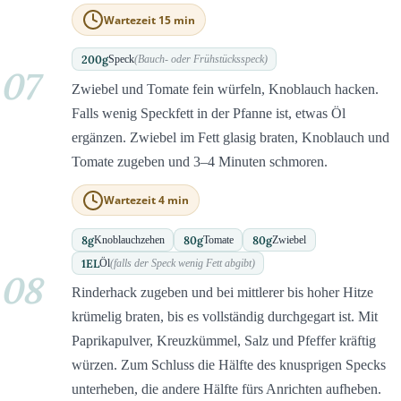
Wartezeit 15 min
200
g
Speck
(Bauch- oder Frühstücksspeck)
07
Zwiebel und Tomate fein würfeln, Knoblauch hacken.
Falls wenig Speckfett in der Pfanne ist, etwas Öl
ergänzen. Zwiebel im Fett glasig braten, Knoblauch und
Tomate zugeben und 3–4 Minuten schmoren.
Wartezeit 4 min
8
g
80
g
80
g
Knoblauchzehen
Tomate
Zwiebel
1
EL
Öl
(falls der Speck wenig Fett abgibt)
08
Rinderhack zugeben und bei mittlerer bis hoher Hitze
krümelig braten, bis es vollständig durchgegart ist. Mit
Paprikapulver, Kreuzkümmel, Salz und Pfeffer kräftig
würzen. Zum Schluss die Hälfte des knusprigen Specks
unterheben, die andere Hälfte fürs Anrichten aufheben.