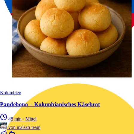
Kolumbien
Pandebono – Kolumbianisches Käsebrot
48 min
·
Mittel
von
malsati-team