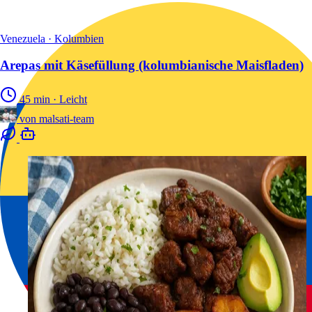
Venezuela · Kolumbien
Arepas mit Käsefüllung (kolumbianische Maisfladen)
45 min
·
Leicht
von
malsati-team