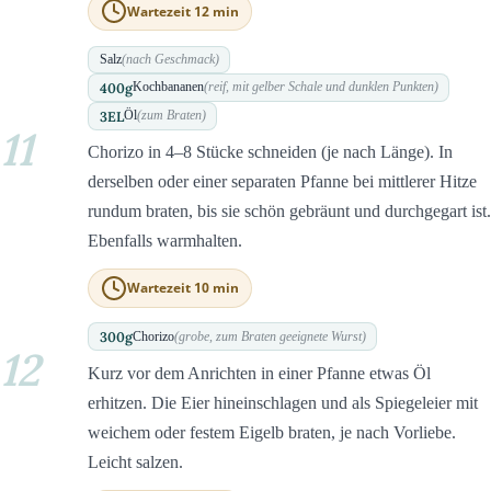
Wartezeit 12 min
Salz
(nach Geschmack)
400
g
Kochbananen
(reif, mit gelber Schale und dunklen Punkten)
3
EL
Öl
(zum Braten)
11
Chorizo in 4–8 Stücke schneiden (je nach Länge). In
derselben oder einer separaten Pfanne bei mittlerer Hitze
rundum braten, bis sie schön gebräunt und durchgegart ist.
Ebenfalls warmhalten.
Wartezeit 10 min
300
g
Chorizo
(grobe, zum Braten geeignete Wurst)
12
Kurz vor dem Anrichten in einer Pfanne etwas Öl
erhitzen. Die Eier hineinschlagen und als Spiegeleier mit
weichem oder festem Eigelb braten, je nach Vorliebe.
Leicht salzen.