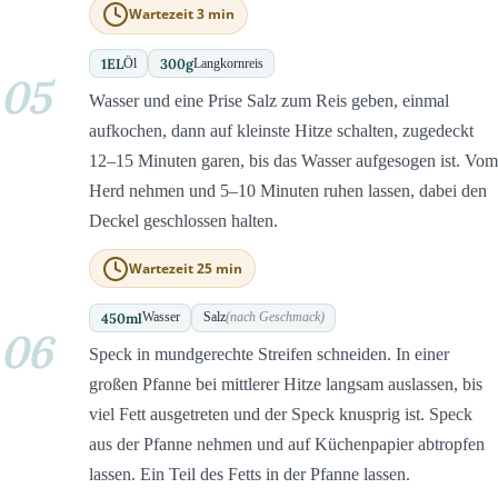
Wartezeit 3 min
1
EL
300
g
Öl
Langkornreis
05
Wasser und eine Prise Salz zum Reis geben, einmal
aufkochen, dann auf kleinste Hitze schalten, zugedeckt
12–15 Minuten garen, bis das Wasser aufgesogen ist. Vom
Herd nehmen und 5–10 Minuten ruhen lassen, dabei den
Deckel geschlossen halten.
Wartezeit 25 min
450
ml
Wasser
Salz
(nach Geschmack)
06
Speck in mundgerechte Streifen schneiden. In einer
großen Pfanne bei mittlerer Hitze langsam auslassen, bis
viel Fett ausgetreten und der Speck knusprig ist. Speck
aus der Pfanne nehmen und auf Küchenpapier abtropfen
lassen. Ein Teil des Fetts in der Pfanne lassen.