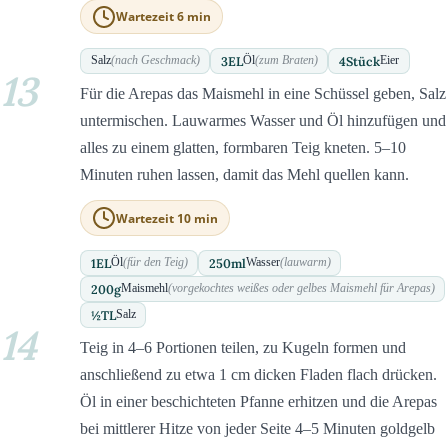
Wartezeit 6 min
3
EL
4
Stück
Salz
(nach Geschmack)
Öl
(zum Braten)
Eier
13
Für die Arepas das Maismehl in eine Schüssel geben, Salz
untermischen. Lauwarmes Wasser und Öl hinzufügen und
alles zu einem glatten, formbaren Teig kneten. 5–10
Minuten ruhen lassen, damit das Mehl quellen kann.
Wartezeit 10 min
1
EL
250
ml
Öl
(für den Teig)
Wasser
(lauwarm)
200
g
Maismehl
(vorgekochtes weißes oder gelbes Maismehl für Arepas)
½
TL
Salz
14
Teig in 4–6 Portionen teilen, zu Kugeln formen und
anschließend zu etwa 1 cm dicken Fladen flach drücken.
Öl in einer beschichteten Pfanne erhitzen und die Arepas
bei mittlerer Hitze von jeder Seite 4–5 Minuten goldgelb