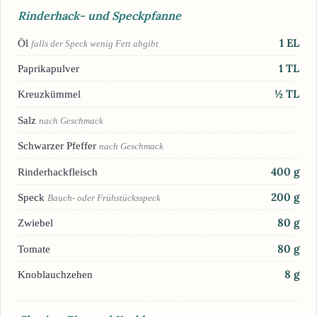
Rinderhack- und Speckpfanne
1
EL
Öl
falls der Speck wenig Fett abgibt
1
TL
Paprikapulver
½
TL
Kreuzkümmel
Salz
nach Geschmack
Schwarzer Pfeffer
nach Geschmack
400
g
Rinderhackfleisch
200
g
Speck
Bauch- oder Frühstücksspeck
80
g
Zwiebel
80
g
Tomate
8
g
Knoblauchzehen