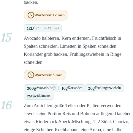
backen.
Wartezeit 12 min
1
EL
Öl
(für die Pfanne)
15
Avocado halbieren, Kern entfernen, Fruchtfleisch in
Spalten schneiden. Limetten in Spalten schneiden.
Koriander grob hacken, Frühlingszwiebeln in Ringe
schneiden.
Wartezeit 5 min
300
g
10
g
20
g
Avocado
(reif)
Koriander
Frühlingszwiebeln
2
Stück
Limetten
16
Zum Anrichten große Teller oder Platten verwenden.
Jeweils eine Portion Reis und Bohnen auflegen. Daneben
etwas Rinderhack-Speck-Mischung, 1–2 Stück Chorizo,
einige Scheiben Kochbanane, eine Arepa, eine halbe