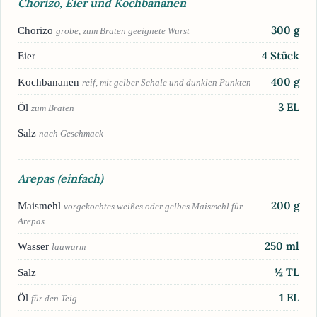
Chorizo, Eier und Kochbananen
300
g
Chorizo
grobe, zum Braten geeignete Wurst
4
Stück
Eier
400
g
Kochbananen
reif, mit gelber Schale und dunklen Punkten
3
EL
Öl
zum Braten
Salz
nach Geschmack
Arepas (einfach)
200
g
Maismehl
vorgekochtes weißes oder gelbes Maismehl für
Arepas
250
ml
Wasser
lauwarm
½
TL
Salz
1
EL
Öl
für den Teig