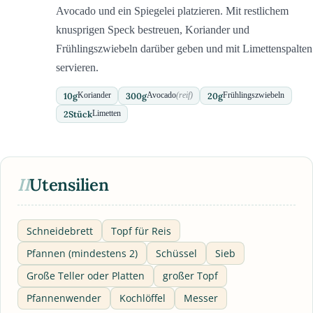
Avocado und ein Spiegelei platzieren. Mit restlichem
knusprigen Speck bestreuen, Koriander und
Frühlingszwiebeln darüber geben und mit Limettenspalten
servieren.
10
g
300
g
20
g
Koriander
Avocado
(reif)
Frühlingszwiebeln
2
Stück
Limetten
II
Utensilien
Schneidebrett
Topf für Reis
Pfannen (mindestens 2)
Schüssel
Sieb
Große Teller oder Platten
großer Topf
Pfannenwender
Kochlöffel
Messer