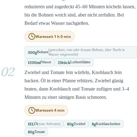
reduzieren und zugedeckt 45–60 Minuten köcheln lassen,
bis die Bohnen weich sind, aber nicht zerfallen. Bei
Bedarf etwas Wasser nachgießen.
Wartezeit 1 h 0 min
(getrocknet, rote oder braune Bohnen, über Nacht in
300
g
Bohnen
Wasser eingeweicht)
1200
ml
2
Stück
Wasser
Lorbeerblätter
02
Zwiebel und Tomate fein würfeln, Knoblauch fein
hacken. Öl in einer Pfanne erhitzen, Zwiebel glasig
braten, dann Knoblauch und Tomate zufügen und 3–4
Minuten zu einer sämigen Basis schmoren.
Wartezeit 4 min
1
EL
80
g
8
g
Öl
(zum Anbraten)
Zwiebel
Knoblauchzehen
80
g
Tomate