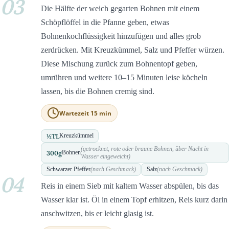
03
Die Hälfte der weich gegarten Bohnen mit einem
Schöpflöffel in die Pfanne geben, etwas
Bohnenkochflüssigkeit hinzufügen und alles grob
zerdrücken. Mit Kreuzkümmel, Salz und Pfeffer würzen.
Diese Mischung zurück zum Bohnentopf geben,
umrühren und weitere 10–15 Minuten leise köcheln
lassen, bis die Bohnen cremig sind.
Wartezeit 15 min
½
TL
Kreuzkümmel
(getrocknet, rote oder braune Bohnen, über Nacht in
300
g
Bohnen
Wasser eingeweicht)
Schwarzer Pfeffer
(nach Geschmack)
Salz
(nach Geschmack)
04
Reis in einem Sieb mit kaltem Wasser abspülen, bis das
Wasser klar ist. Öl in einem Topf erhitzen, Reis kurz darin
anschwitzen, bis er leicht glasig ist.