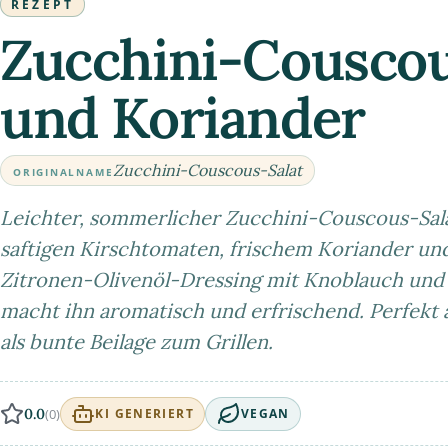
REZEPT
Zucchini-Couscou
und Koriander
Zucchini-Couscous-Salat
ORIGINALNAME
Leichter, sommerlicher Zucchini-Couscous-Sala
saftigen Kirschtomaten, frischem Koriander und
Zitronen-Olivenöl-Dressing mit Knoblauch u
macht ihn aromatisch und erfrischend. Perfekt 
als bunte Beilage zum Grillen.
0.0
(0)
KI GENERIERT
VEGAN