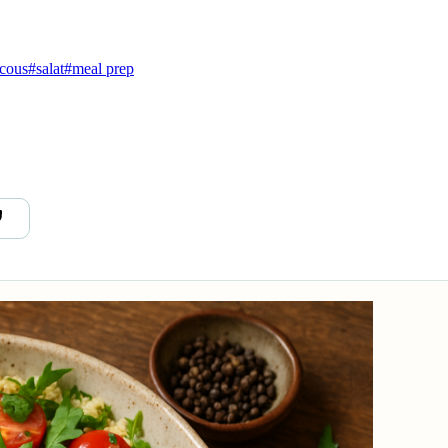
cous
#salat
#meal prep