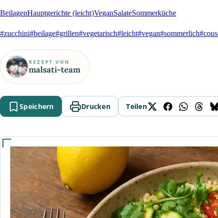
Beilagen
Hauptgerichte (leicht)
Vegan
Salate
Sommerküche
#zucchini
#beilage
#grillen
#vegetarisch
#leicht
#vegan
#sommerlich
#cous
REZEPT VON
malsati-team
Speichern
Drucken
Teilen