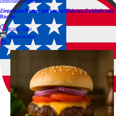
Deutschland · Frankreich
Ziegenkäse-Burger mit karamellisierten Zwiebeln und
Rucola
50 min
·
Mittel
von
malsati-team