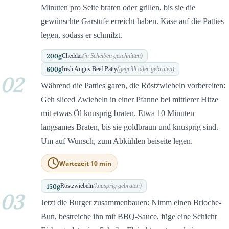
Minuten pro Seite braten oder grillen, bis sie die
gewünschte Garstufe erreicht haben. Käse auf die Patties
legen, sodass er schmilzt.
200
g
Cheddar
(in Scheiben geschnitten)
600
g
Irish Angus Beef Patty
(gegrillt oder gebraten)
02
Während die Patties garen, die Röstzwiebeln vorbereiten:
Geh sliced Zwiebeln in einer Pfanne bei mittlerer Hitze
mit etwas Öl knusprig braten. Etwa 10 Minuten
langsames Braten, bis sie goldbraun und knusprig sind.
Um auf Wunsch, zum Abkühlen beiseite legen.
Wartezeit 10 min
150
g
Röstzwiebeln
(knusprig gebraten)
03
Jetzt die Burger zusammenbauen: Nimm einen Brioche-
Bun, bestreiche ihn mit BBQ-Sauce, füge eine Schicht