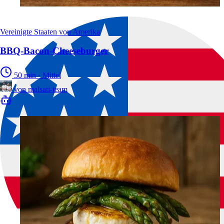
Vereinigte Staaten von Amerika
BBQ-Bacon-Cheeseburger
50 min
·
Mittel
von
malsati-team