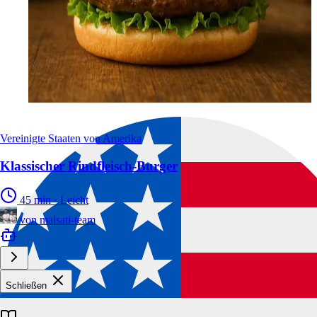
Vereinigte Staaten von Amerika
Klassischer Rindfleisch-Burger
45 min
·
Leicht
von
malsati-team
Schließen