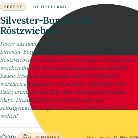
REZEPT
·
DEUTSCHLAND
Silvester-Burger mit
Röstzwiebeln
Feiere das neue Jahr stilvoll mit diesem köstlichen
Silvester-Burger, der mit saftigen Zutaten und knusprigen
Röstzwiebeln zubereitet wird. Der Burger wird von einem
weichen Brioche-Bun umhüllt und verfeinert mit BBQ-
Sauce, frischem Eisbergsalat, einer Fleischtomate,
würzigen Essiggurken, einem zarten Irish Angus Beef
Patty, cremigem Cheddar und einem Hauch Sriracha-
Mayo. Dieses Rezept ist perfekt für alle, die
selbstgemachte Burger lieben und schnell zubereiten
wollen!
0.0
(0)
Aktualisiert am
11. März 2026
KI GENERIERT