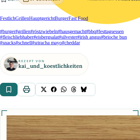
Festlich
Grillen
Hauptgericht
Burger
Fast Food
#burger
#grillen
#röstzwiebeln
#hausgemacht
#bbq
#festtagsessen
#fleischliebhaber
#eisbergsalat
#silvester
#irish angus
#brioche bun
#snacks
#schnell
#sriracha mayo
#cheddar
REZEPT VON
kai_und_koestlichkeiten