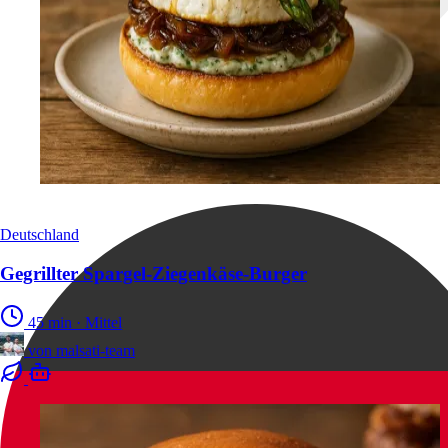
Deutschland
Gegrillter Spargel-Ziegenkäse-Burger
45 min
·
Mittel
von
malsati-team