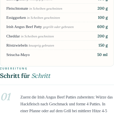
200
g
Fleischtomate
in Scheiben geschnitten
100
g
Essiggurken
in Scheiben geschnitten
600
g
Irish Angus Beef Patty
gegrillt oder gebraten
200
g
Cheddar
in Scheiben geschnitten
150
g
Röstzwiebeln
knusprig gebraten
50
ml
Sriracha-Mayo
ZUBEREITUNG
Schritt für
Schritt
01
Zuerst die Irish Angus Beef Patties zubereiten: Würze das
Hackfleisch nach Geschmack und forme 4 Patties. In
einer Pfanne oder auf dem Grill bei mittlerer Hitze 4-5