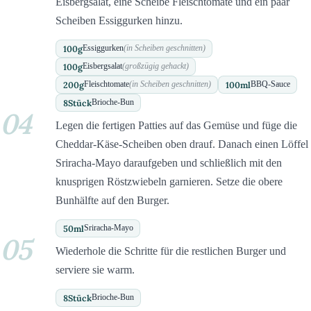
Eisbergsalat, eine Scheibe Fleischtomate und ein paar
Scheiben Essiggurken hinzu.
100
g
Essiggurken
(in Scheiben geschnitten)
100
g
Eisbergsalat
(großzügig gehackt)
200
g
100
ml
Fleischtomate
(in Scheiben geschnitten)
BBQ-Sauce
8
Stück
Brioche-Bun
04
Legen die fertigen Patties auf das Gemüse und füge die
Cheddar-Käse-Scheiben oben drauf. Danach einen Löffel
Sriracha-Mayo daraufgeben und schließlich mit den
knusprigen Röstzwiebeln garnieren. Setze die obere
Bunhälfte auf den Burger.
50
ml
Sriracha-Mayo
05
Wiederhole die Schritte für die restlichen Burger und
serviere sie warm.
8
Stück
Brioche-Bun