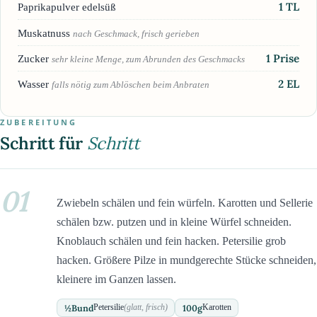
1
TL
Paprikapulver edelsüß
Muskatnuss
nach Geschmack, frisch gerieben
1
Prise
Zucker
sehr kleine Menge, zum Abrunden des Geschmacks
2
EL
Wasser
falls nötig zum Ablöschen beim Anbraten
ZUBEREITUNG
Schritt für
Schritt
01
Zwiebeln schälen und fein würfeln. Karotten und Sellerie
schälen bzw. putzen und in kleine Würfel schneiden.
Knoblauch schälen und fein hacken. Petersilie grob
hacken. Größere Pilze in mundgerechte Stücke schneiden,
kleinere im Ganzen lassen.
½
Bund
100
g
Petersilie
(glatt, frisch)
Karotten