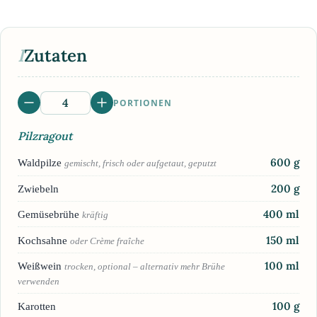
I
Zutaten
PORTIONEN
Pilzragout
600
g
Waldpilze
gemischt, frisch oder aufgetaut, geputzt
200
g
Zwiebeln
400
ml
Gemüsebrühe
kräftig
150
ml
Kochsahne
oder Crème fraîche
100
ml
Weißwein
trocken, optional – alternativ mehr Brühe
verwenden
100
g
Karotten