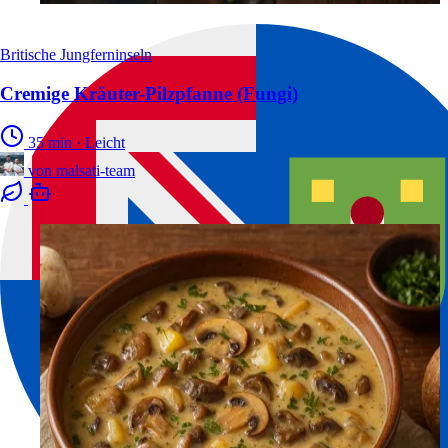
Britische Jungferninseln
Cremige Kräuter-Pilzpfanne (Fungi)
35 min
·
Leicht
von
malsati-team