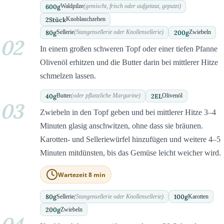
600
g
Waldpilze
(gemischt, frisch oder aufgetaut, geputzt)
2
Stück
Knoblauchzehen
80
g
200
g
Sellerie
(Stangensellerie oder Knollensellerie)
Zwiebeln
02
In einem großen schweren Topf oder einer tiefen Pfanne
Olivenöl erhitzen und die Butter darin bei mittlerer Hitze
schmelzen lassen.
40
g
2
EL
Butter
(oder pflanzliche Margarine)
Olivenöl
03
Zwiebeln in den Topf geben und bei mittlerer Hitze 3–4
Minuten glasig anschwitzen, ohne dass sie bräunen.
Karotten- und Selleriewürfel hinzufügen und weitere 4–5
Minuten mitdünsten, bis das Gemüse leicht weicher wird.
Wartezeit 8 min
80
g
100
g
Sellerie
(Stangensellerie oder Knollensellerie)
Karotten
200
g
Zwiebeln