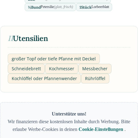
½
Bund
1
Stück
Petersilie
(glatt, frisch)
Lorbeerblatt
II
Utensilien
großer Topf oder tiefe Pfanne mit Deckel
Schneidebrett
Kochmesser
Messbecher
Kochlöffel oder Pfannenwender
Rührlöffel
Unterstütze uns!
Wir finanzieren diese kostenlosen Inhalte durch Werbung. Bitte
erlaube Werbe-Cookies in deinen
Cookie-Einstellungen
.