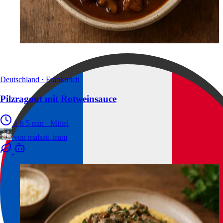
Deutschland · Frankreich
Pilzragout mit Rotweinsauce
1 h 5 min
·
Mittel
von
malsati-team