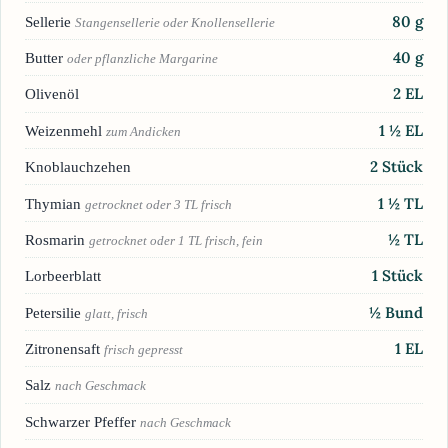
80
g
Sellerie
Stangensellerie oder Knollensellerie
40
g
Butter
oder pflanzliche Margarine
2
EL
Olivenöl
1 ½
EL
Weizenmehl
zum Andicken
2
Stück
Knoblauchzehen
1 ½
TL
Thymian
getrocknet oder 3 TL frisch
½
TL
Rosmarin
getrocknet oder 1 TL frisch, fein
1
Stück
Lorbeerblatt
½
Bund
Petersilie
glatt, frisch
1
EL
Zitronensaft
frisch gepresst
Salz
nach Geschmack
Schwarzer Pfeffer
nach Geschmack