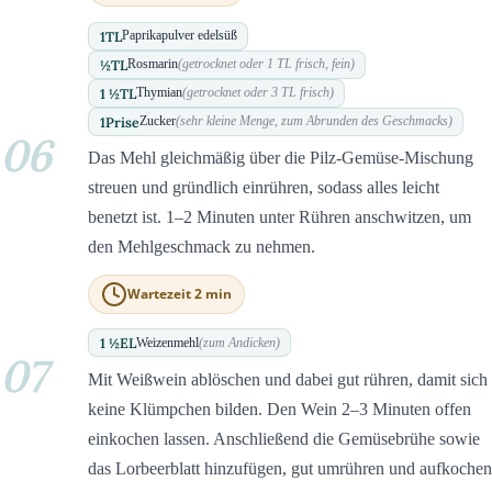
1
TL
Paprikapulver edelsüß
½
TL
Rosmarin
(getrocknet oder 1 TL frisch, fein)
1 ½
TL
Thymian
(getrocknet oder 3 TL frisch)
1
Prise
Zucker
(sehr kleine Menge, zum Abrunden des Geschmacks)
06
Das Mehl gleichmäßig über die Pilz-Gemüse-Mischung
streuen und gründlich einrühren, sodass alles leicht
benetzt ist. 1–2 Minuten unter Rühren anschwitzen, um
den Mehlgeschmack zu nehmen.
Wartezeit 2 min
1 ½
EL
Weizenmehl
(zum Andicken)
07
Mit Weißwein ablöschen und dabei gut rühren, damit sich
keine Klümpchen bilden. Den Wein 2–3 Minuten offen
einkochen lassen. Anschließend die Gemüsebrühe sowie
das Lorbeerblatt hinzufügen, gut umrühren und aufkochen