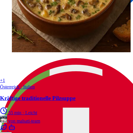
+1
Österreich · Italien
Kräftige traditionelle Pilzsuppe
55 min
·
Leicht
von
malsati-team