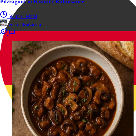
Pilzragout in Kräuter-Rahmsauce
50 min
·
Mittel
von
malsati-team