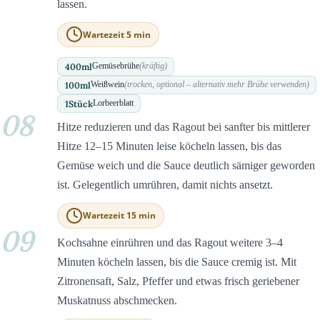
lassen.
Wartezeit 5 min
400
ml
Gemüsebrühe
(kräftig)
100
ml
Weißwein
(trocken, optional – alternativ mehr Brühe verwenden)
1
Stück
Lorbeerblatt
08
Hitze reduzieren und das Ragout bei sanfter bis mittlerer
Hitze 12–15 Minuten leise köcheln lassen, bis das
Gemüse weich und die Sauce deutlich sämiger geworden
ist. Gelegentlich umrühren, damit nichts ansetzt.
Wartezeit 15 min
09
Kochsahne einrühren und das Ragout weitere 3–4
Minuten köcheln lassen, bis die Sauce cremig ist. Mit
Zitronensaft, Salz, Pfeffer und etwas frisch geriebener
Muskatnuss abschmecken.