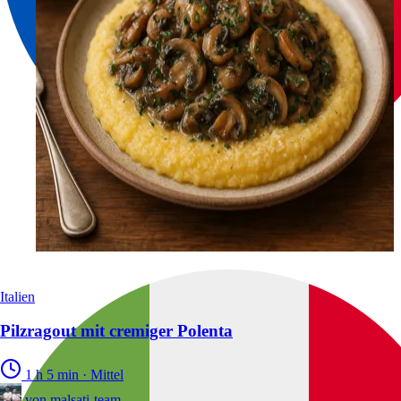
Italien
Pilzragout mit cremiger Polenta
1 h 5 min
·
Mittel
von
malsati-team