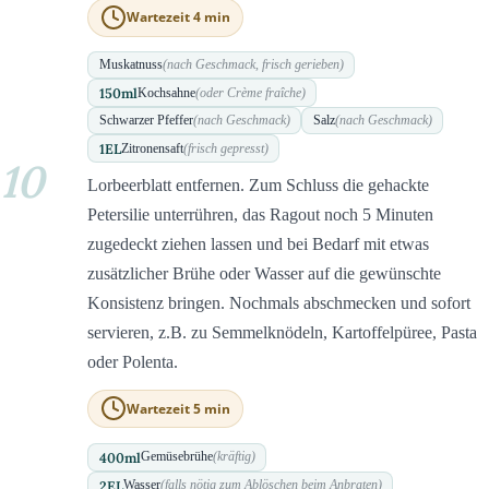
Wartezeit 4 min
Muskatnuss
(nach Geschmack, frisch gerieben)
150
ml
Kochsahne
(oder Crème fraîche)
Schwarzer Pfeffer
(nach Geschmack)
Salz
(nach Geschmack)
1
EL
Zitronensaft
(frisch gepresst)
10
Lorbeerblatt entfernen. Zum Schluss die gehackte
Petersilie unterrühren, das Ragout noch 5 Minuten
zugedeckt ziehen lassen und bei Bedarf mit etwas
zusätzlicher Brühe oder Wasser auf die gewünschte
Konsistenz bringen. Nochmals abschmecken und sofort
servieren, z.B. zu Semmelknödeln, Kartoffelpüree, Pasta
oder Polenta.
Wartezeit 5 min
400
ml
Gemüsebrühe
(kräftig)
2
EL
Wasser
(falls nötig zum Ablöschen beim Anbraten)