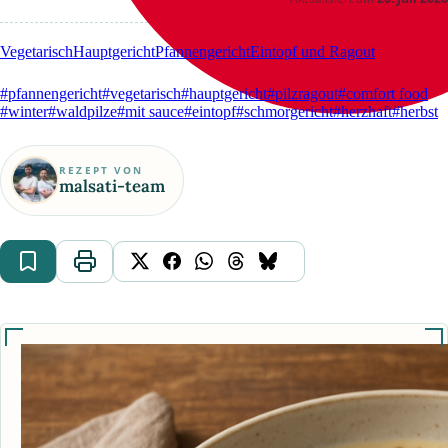
Vegetarisch
Hauptgericht
Pfannengericht
Eintopf und Ragout
#pfannengericht
#vegetarisch
#hauptgericht
#pilzragout
#comfort food
#winter
#waldpilze
#mit sauce
#eintopf
#schmorgericht
#herzhaft
#herbst
REZEPT VON
malsati-team