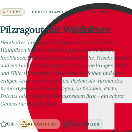
REZEPT
·
DEUTSCHLAND
·
ÖSTERREICH
·
SCHWEIZ
Pilzragout mit Waldpilzen
Herzhaftes, cremiges Pilzragout mit aromatischen
Waldpilzen in einer würzigen Sauce aus Zwiebeln,
Knoblauch, Weißwein und Gemüsebrühe. Frische Kräuter
und ein Hauch Sahne oder Crème fraîche bringen Tiefe
und Fülle, während die Pilze bissfest bleiben und ihre
erdigen Aromen voll entfalten. Perfekt als wärmendes
Komfortgericht an kalten Tagen, zu Knödeln, Pasta,
Polenta oder einfach mit knusprigem Brot – ein echter
Genuss für Pilzliebhaber.
0.0
(0)
KI GENERIERT
VEGETARISCH
Aktualisiert am
20. Juli 2026