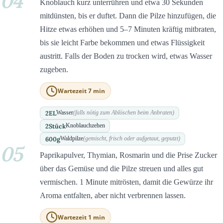
04
Knoblauch kurz unterrühren und etwa 30 Sekunden
mitdünsten, bis er duftet. Dann die Pilze hinzufügen, die
Hitze etwas erhöhen und 5–7 Minuten kräftig mitbraten,
bis sie leicht Farbe bekommen und etwas Flüssigkeit
austritt. Falls der Boden zu trocken wird, etwas Wasser
zugeben.
Wartezeit 7 min
2
EL
Wasser
(falls nötig zum Ablöschen beim Anbraten)
2
Stück
Knoblauchzehen
600
g
Waldpilze
(gemischt, frisch oder aufgetaut, geputzt)
05
Paprikapulver, Thymian, Rosmarin und die Prise Zucker
über das Gemüse und die Pilze streuen und alles gut
vermischen. 1 Minute mitrösten, damit die Gewürze ihr
Aroma entfalten, aber nicht verbrennen lassen.
Wartezeit 1 min