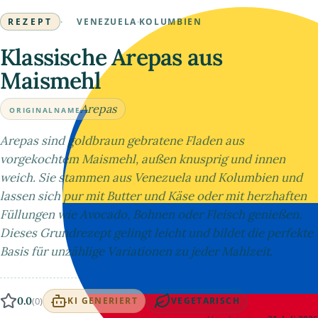
REZEPT
·
VENEZUELA
·
KOLUMBIEN
Klassische Arepas aus
Maismehl
Arepas
ORIGINALNAME
Arepas sind goldbraun gebratene Fladen aus
vorgekochtem Maismehl, außen knusprig und innen
weich. Sie stammen aus Venezuela und Kolumbien und
lassen sich pur mit Butter und Käse oder mit herzhaften
Füllungen wie Avocado, Bohnen oder Fleisch genießen.
Dieses Grundrezept gelingt leicht und bildet die perfekte
Basis für unzählige Variationen zu jeder Mahlzeit.
0.0
(0)
KI GENERIERT
VEGETARISCH