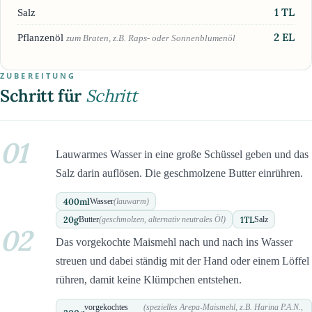
1
TL
Salz
2
EL
Pflanzenöl
zum Braten, z.B. Raps- oder Sonnenblumenöl
ZUBEREITUNG
Schritt für
Schritt
01
Lauwarmes Wasser in eine große Schüssel geben und das
Salz darin auflösen. Die geschmolzene Butter einrühren.
400
ml
Wasser
(lauwarm)
20
g
1
TL
Butter
(geschmolzen, alternativ neutrales Öl)
Salz
02
Das vorgekochte Maismehl nach und nach ins Wasser
streuen und dabei ständig mit der Hand oder einem Löffel
rühren, damit keine Klümpchen entstehen.
vorgekochtes
(spezielles Arepa-Maismehl, z.B. Harina P.A.N.,