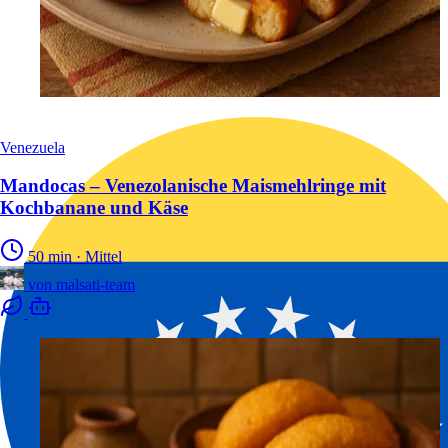
Venezuela
Mandocas – Venezolanische Maismehlringe mit
Kochbanane und Käse
50 min
·
Mittel
von
malsati-team