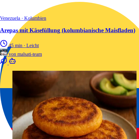
Venezuela · Kolumbien
Arepas mit Käsefüllung (kolumbianische Maisfladen)
45 min
·
Leicht
von
malsati-team