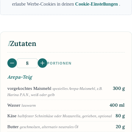
erlaube Werbe-Cookies in deinen
Cookie-Einstellungen
.
I
Zutaten
PORTIONEN
Arepa-Teig
300
g
vorgekochtes Maismehl
spezielles Arepa-Maismehl, z.B.
Harina P.A.N., weiß oder gelb
400
ml
Wasser
lauwarm
80
g
Käse
halbfester Schnittkäse oder Mozzarella, gerieben, optional
20
g
Butter
geschmolzen, alternativ neutrales Öl