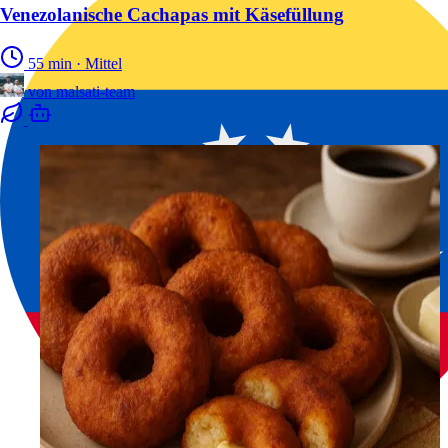
Venezolanische Cachapas mit Käsefüllung
55 min
·
Mittel
von
malsati-team