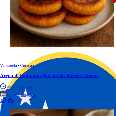
Venezuela · Curaçao
Arepa di Pampuna (karibische Kürbis-Arepas)
55 min
·
Leicht
von
malsati-team