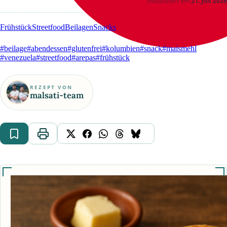
Aktualisiert am
21. Juli 2026
Frühstück
Streetfood
Beilagen
Snacks
#beilage
#abendessen
#glutenfrei
#kolumbien
#snack
#maismehl
#venezuela
#streetfood
#arepas
#frühstück
REZEPT VON
malsati-team